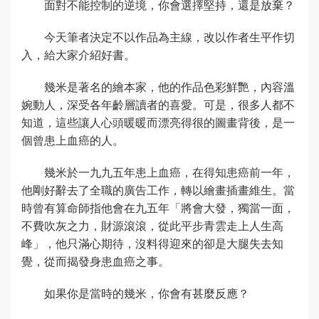
面對不能控制的逆境，你會選擇堅持，還是放棄？
今天筆者決定不以作品為主線，改以作者生平作切
入，給大家介紹好書。
幾米是著名的繪本家，他的作品色彩鮮艷，內容溫
婉動人，深受各年齡層讀者的喜愛。可是，很多人都不
知道，這些讓人心頭暖暖而漂亮得很的圖畫背後，是一
個曾患上血癌的人。
幾米於一九九五年患上血癌，在得知患癌前一年，
他剛好辭去了全職的廣告工作，轉以繪畫插畫維生。當
時曾有算命師指他會在九五年「將會大發，獨當一面，
不費吹灰之力，財源滾滾，從此平步青雲走上人生高
峰」，他只滿心期待，沒料得迎來的卻是大腿失去知
覺，從而揭發身患血癌之事。
如果你是當時的幾米，你會有甚麼反應？