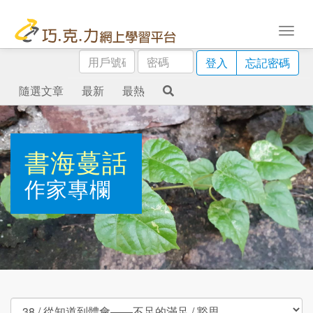
用
密
登入
忘記密碼
戶
碼
號
隨選文章
最新
最熱
碼
書海蔓話
作家專欄