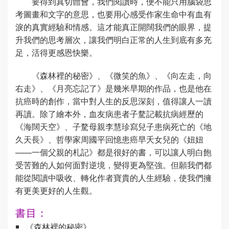
要得到真切體會，我們閱讀時，便不能只用腦袋思
考圖畫和文字的意思，也要用心感受作家生命中有血有
淚的真實經驗和情感。這才能真正開闊我們的眼界，提
升我們的思考層次，讓我們明白正常的人生到底有多充
足，活得更感恩快樂。
《森林裡的秘密》、《微笑的魚》、《向左走，向
右走》、《月亮忘記了》是幾米早期的作品，也是他在
抗癌時的創作，當中對人生的反思深刻，值得讓人一讀
再讀。除了繪本外，血友病患者子騖記載抗病經歷的
《海闊天空》、子騖母親李慧珍寫兒子患病死亡的《地
久天長》、哲學家周國平回憶患癌早夭女兒的《妞妞
——一個父親的札記》都是很好的書，可以讓人明白飽
受苦難的人如何面對逆境，變得更為堅強。但願我們都
能從閱讀中吸收、轉化作者寶貴的人生經驗，使我們擁
有更美更好的人生觀。
書目：
《森林裡的秘密》