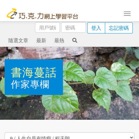
用
密
登入
忘記密碼
戶
碼
號
隨選文章
最新
最熱
碼
書海蔓話
作家專欄