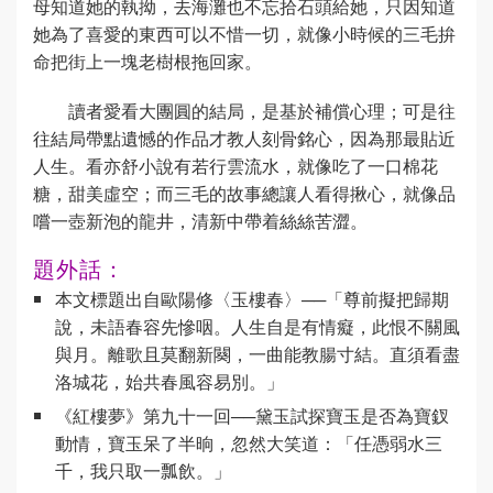
母知道她的執拗，去海灘也不忘拾石頭給她，只因知道
她為了喜愛的東西可以不惜一切，就像小時候的三毛拚
命把街上一塊老樹根拖回家。
讀者愛看大團圓的結局，是基於補償心理；可是往
往結局帶點遺憾的作品才教人刻骨銘心，因為那最貼近
人生。看亦舒小說有若行雲流水，就像吃了一口棉花
糖，甜美虛空；而三毛的故事總讓人看得揪心，就像品
嚐一壺新泡的龍井，清新中帶着絲絲苦澀。
題外話：
本文標題出自歐陽修〈玉樓春〉──「尊前擬把歸期
說，未語春容先慘咽。人生自是有情癡，此恨不關風
與月。離歌且莫翻新闋，一曲能教腸寸結。直須看盡
洛城花，始共春風容易別。」
《紅樓夢》第九十一回──黛玉試探寶玉是否為寶釵
動情，寶玉呆了半晌，忽然大笑道：「任憑弱水三
千，我只取一瓢飲。」