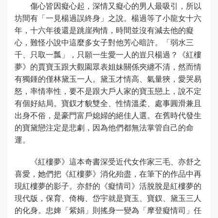
傷心皆因癡心起，深情又癡心的男人最吸引，所以
坊間有「一見楊過誤終身」之說。楊過等了小龍女十六
年，十六年後還是跳崖殉情，時間並沒有減去他的癡
心，難怪小說中這麼多女子對他芳心暗許。「弱水三
千、只取一瓢」，只願一生愛一人的豈只楊過？《紅樓
夢》的賈寶玉跟大觀園眾表姐妹關係夾纏不清，然而情
有獨鍾的僅林黛玉一人。黛玉才情高、氣量狹，愛哭易
怒，率情率性，要不是跟大戶人家的寶玉戀上，說不定
有個好結局。寶釵才貌雙全、性情溫柔、處事圓滑兼且
出身不俗，是豪門富戶媳婦的絕佳人選。在舊時代發生
的寶黛戀注定是悲劇，因為他們都無法掌管自己的命
運。
《紅樓夢》這本奇書深受近代女作家三毛、亦舒之
喜愛，她們把《紅樓夢》消化殆盡，在筆下的作品中再
現紅樓夢的影子。亦舒的《癡情司》活脫脫是紅樓夢的
現代版，保育、倚梅、岱宇就是寶玉、寶釵、黛玉三人
的化身。忠婢「紫娟」則搖身一變為「摩登癡情司」任