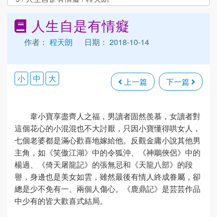
人生自是有情癡
作者：
程天朗
日期： 2018-10-14
小
中
大
上一篇
下一篇
韋小寶享盡齊人之福，男讀者固然羨慕，女讀者對
這個花心的小混混也不大討厭，只因小寶懂得哄女人，
七個老婆都是滿心歡喜地嫁給他。反觀金庸小說其他男
主角，如《笑傲江湖》中的令狐沖、《神鵰俠侶》中的
楊過、《倚天屠龍記》的張無忌和《天龍八部》的段
譽，身邊也是美女如雲，雖然最後有情人終成眷屬，卻
總是少不免有一、兩個人傷心。《鹿鼎記》是芸芸作品
中少有的皆大歡喜式結局。