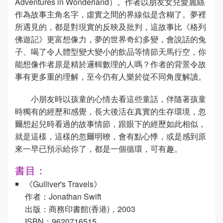
Adventures in Wonderland）。作者以朋友女兒愛麗絲
作為故事主角名字，虛實之間的界線似是含糊了。夢裡
所遇見的，都是對現實的反映及批判，這故事比《格列
佛遊記》更富想像力，夢的世界奇幻多變，會說話的兔
子、喝了令人體型變大變小的飲品等情節天馬行空，你
能想像作者原是精於邏輯數理的人嗎？作者的背景令故
事有更多重的理解，至今仍有人樂於從不同角度解讀。
小朋友時以孩童的心情去看這些童話，伴隨著孩童
時獨有的經歷和感覺，長大後活在真實的生存環境，忽
爾想起兒時看過的故事情節，跟眼下的經歷如此相似，
就是這樣，這樣的忽爾明暸，會有點心悸，或是感到原
來一早已預示給你了，都是一個循環，可有趣。
書目：
《Gulliver's Travels》
作者：Jonathan Swift
出版：商務印書館(香港)，2003
ISBN：9620716515