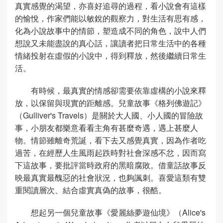
真實感覺的渴望，亦喜好追尋的過程，看小說會有這樣
的愉悅，作家們能以敏銳的觀察力，對生活有思有感，
化為小說故事中的情節，塑造成不同的角色，說中人們
想說又未能盡說的真心話，讓讀者把日常生活中的各種
情緒投射在虛假的小說中，得到釋放，然後繼續日常生
活。
有時候，最真實的情感卻需要依靠虛構的小說來釋
放，以保留與現實的距離感。兒童故事《格列佛遊記》
（Gulliver's Travels）是關於大人國、小人國的冒險故
事，小朋友都樂意看看主角有甚麼奇遇，遇上甚麼人
物。情節雖離奇荒誕，看下去又感覺真實，因為作者吃
過苦，在經歷人生風雨起跌時對社會深感不忿，因而寫
下這故事，要批評當時政府的黑暗腐敗。借童話故事反
映最真實最醜惡的社會狀況，也夠諷刺。喜愛這類有雙
重閱讀層次、結合虛實真偽的故事，很酷。
想起另一個兒童故事《愛麗絲夢遊仙境》（Alice's