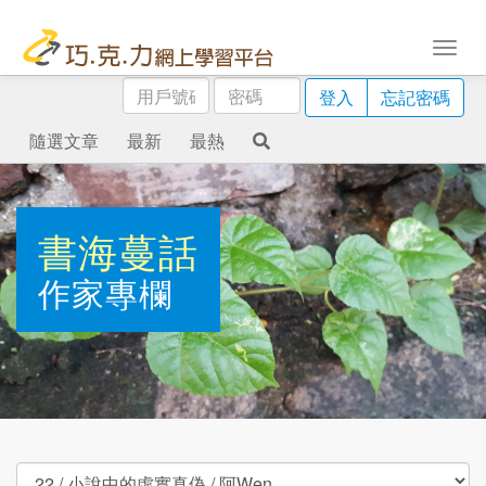
用
密
登入
忘記密碼
戶
碼
號
隨選文章
最新
最熱
碼
書海蔓話
作家專欄