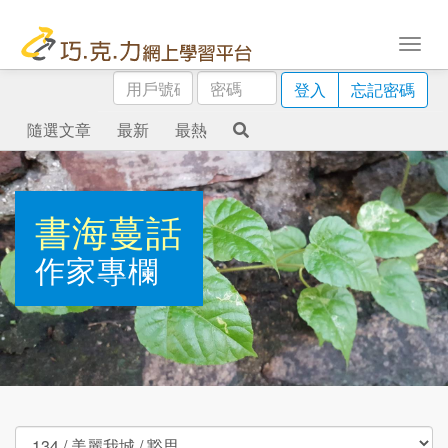
用
密
登入
忘記密碼
戶
碼
號
隨選文章
最新
最熱
碼
書海蔓話
作家專欄