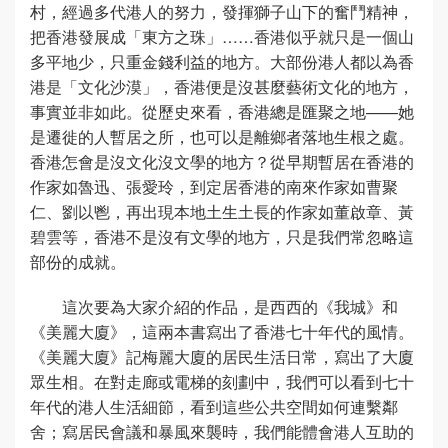
村，經過多代港人的努力，發揮獅子山下的奮鬥精神，
把香港發展成「東方之珠」……香港似乎就只是一個山
多平地少，只重金錢利益的地方。大部份港人都以為香
港是「文化沙漠」，香港便是沒甚麼藝術文化的地方，
事實並非如此。從歷史來看，香港總是匯聚之地——她
是遷徙的人暫居之所，也可以是離鄉者落地生根之處。
香港怎會是沒文化沒文學的地方？從早期暫居在香港的
作家如魯迅、張愛玲，到定居香港的南來作家如曹聚
仁、劉以鬯，再出現本地土生土長的作家如董啟章、黃
碧雲等，香港不是沒有文學的地方，只是我們常忽略這
部份的成就。
這次要為大家介紹的作品，是西西的《我城》和
《美麗大廈》，這兩本書寫出了香港七十年代的風情。
《美麗大廈》記梅麗大廈的居民生活日常，寫出了大廈
眾生相。在對走廊或電梯的刻劃中，我們可以看到七十
年代的港人生活細節，看到這些公共空間如何連繫鄰
舍；寫居民會議和暴風來襲時，我們能體會港人互助的