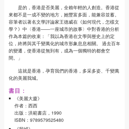
是的，香港是否美麗，全賴年輕的人創造。香港從
來都不是一成不變的地方，她豐富多面，能兼容並蓄。
容筆者以著名文學評論家王德威在《如何現代，怎樣文
學？》中〈香港——一座城市的故事〉中對香港的分析
作為本篇的收束：「我以為香港在文學與歷史上的定
位，終將與其千變萬化的城市形象息息相關。 過去百年
的變遷，使香港從無到有，成為一個獨特的都會空
間。」
這就是香港，孕育我們的香港，多采多姿、千變萬
化的美麗我城。
書目：
《美麗大廈》
作者：西西
出版：洪範書店，1990
ISBN：9789579525480
《我城》