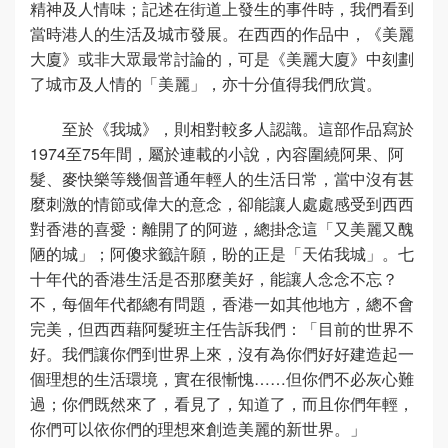
精神及人情味；記述在街道上發生的事件時，我們看到
當時港人的生活及城市發展。在西西的作品中，《美麗
大廈》或非大眾最常討論的，可是《美麗大廈》中刻劃
了城市及人情的「美麗」，亦十分值得我們欣賞。
至於《我城》，則相對較多人認識。這部作品寫於
1974至75年間，屬於連載的小說，內容圍繞阿果、阿
髮、麥快樂等幾個普通年輕人的生活日常，當中沒有甚
麼刺激的情節或偉大的意念，卻能讓人處處感受到西西
對香港的喜愛：離開了的阿遊，總掛念這「又美麗又醜
陋的城」；阿傻求籤許願，盼的正是「天佑我城」。七
十年代的香港生活是否那麼美好，能讓人念念不忘？
不，每個年代都總有問題，香港一如其他地方，總不會
完美，但西西藉阿髮班主任告訴我們：「目前的世界不
好。我們讓你們到世界上來，沒有為你們好好建造起一
個理想的生活環境，實在很慚愧……但你們不必灰心難
過；你們既然來了，看見了，知道了，而且你們年輕，
你們可以依你們的理想來創造美麗的新世界。」