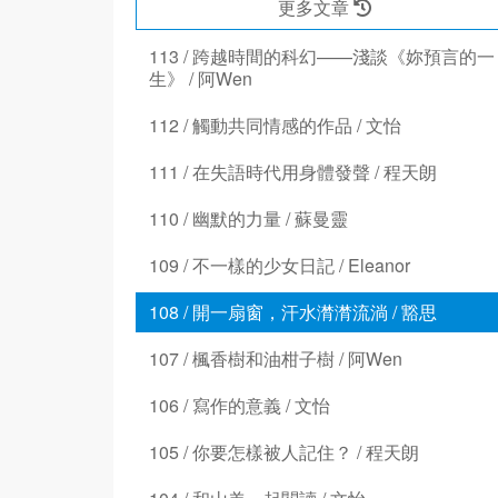
更多文章
113 / 跨越時間的科幻——淺談《妳預言的一
生》 / 阿Wen
112 / 觸動共同情感的作品 / 文怡
111 / 在失語時代用身體發聲 / 程天朗
110 / 幽默的力量 / 蘇曼靈
109 / 不一樣的少女日記 / Eleanor
108 / 開一扇窗，汗水潸潸流淌 / 豁思
107 / 楓香樹和油柑子樹 / 阿Wen
106 / 寫作的意義 / 文怡
105 / 你要怎樣被人記住？ / 程天朗