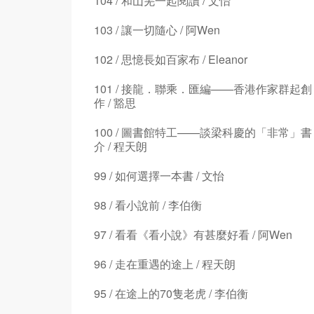
104 / 和山羌一起閱讀 / 文怡
103 / 讓一切隨心 / 阿Wen
102 / 思憶長如百家布 / Eleanor
101 / 接龍．聯乘．匯編——香港作家群起創
作 / 豁思
100 / 圖書館特工——談梁科慶的「非常」書
介 / 程天朗
99 / 如何選擇一本書 / 文怡
98 / 看小說前 / 李伯衡
97 / 看看《看小說》有甚麼好看 / 阿Wen
96 / 走在重遇的途上 / 程天朗
95 / 在途上的70隻老虎 / 李伯衡