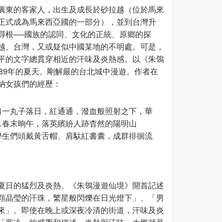
廣東的客家人，出生及成長於砂拉越（位於馬來
正式成為馬來西亞國的一部分），並到台灣升
尋根──國族的認同、文化的正統、原鄉的探
越、台灣，又或疑似中國某地的不明處。可是，
平的文字總貫穿相近的汗味及炎熱感。以《朱鴒
89年的夏天、剛解嚴的台北城中漫遊。作者在
納女孩們的經歷：
口一丸子落日，紅通通，潑血般照射之下，華
…春末晌午，落英繽紛人跡杳然的陽明山
學生們頭戴黃舌帽、肩馱紅書囊，成群徘徊流
」
夏日的猛烈及炎熱。《朱鴒漫遊仙境》開首記述
顆晶瑩的汗珠，繁星般閃爍在日光燈下」、「男
來」。即使在晚上或深夜冷清的街道，汗味及炎