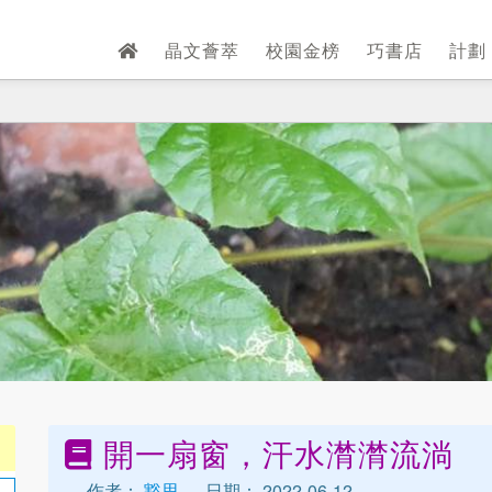
晶文薈萃
校園金榜
巧書店
計劃
開一扇窗，汗水潸潸流淌
作者：
豁思
日期： 2022-06-12