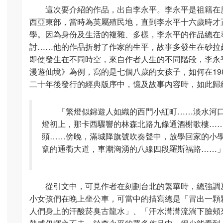
這次要介紹的作品，出自李永平。李永平是祖籍在
西亞東部，當時為英屬殖民地，直到李永平十六歲時才
學。因為身份及生活的複雜、多樣，李永平的作品總在
討……他的作品折射了作家的生平，故事多發生在砂拉
即使發生在不同時空，來自作者人生的不同階段，李永
漫遊仙境》為例，寫的是七個八歲的女孩子，如何在19
二十年後發行的經典版序中，憶及故事內容時，如此歸
「繁燈似錦遊人如織的西門小紅町……淡水河
燈初上，那卡西驟響的林森北路九條通酒榭歌樓…
頭……傍晚，滿城降旗號吹奏聲中，放學回家的小
竄的通衢大道，車潮洶湧的八線四段羅斯福路……
從引文中，可見作者在刻劃台北的繁華時，總強調
小女孩們在晚上坐公車，可當中的描寫總是「冒出一顆
人們身上的汗酸菸臭古龍水」、「汗水潸潸流淌下臉頰