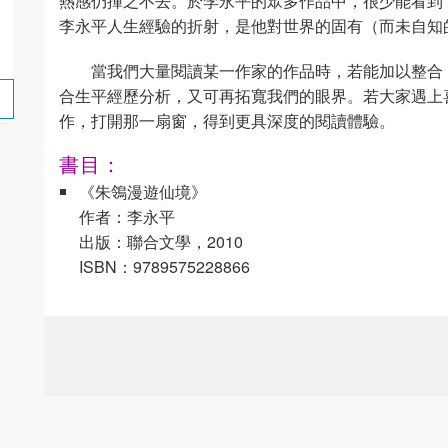
熱感仍揮之不去。於李永平的眾多作品中，很少能看到
李永平人生經驗的折射，是他對世界的固有（而未自知
當我們大量閱讀某一作家的作品時，若能加以整合
合生平經歷分析，又可再拓寬我們的眼界。若大家遇上
作，打開那一扇窗，得到更具深度的閱讀體驗。
書目：
《朱鴒漫遊仙境》
作者：李永平
出版：聯合文學，2010
ISBN：9789575228866