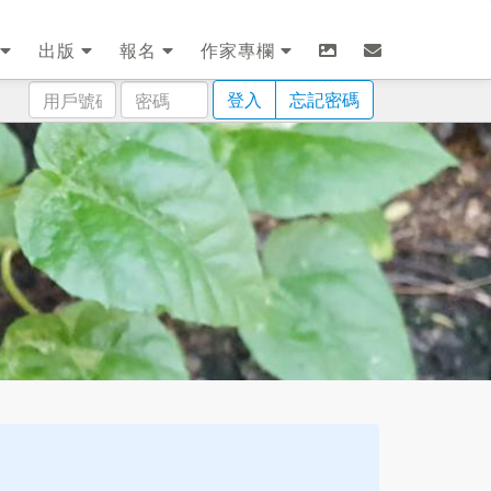
出版
報名
作家專欄
用
密
登入
忘記密碼
戶
碼
號
碼