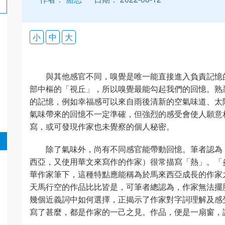
小
中
大
與其他感官不同，嗅覺是唯一能直接進入負責記憶
部中樞的「視丘」，所以嗅覺最能勾起我們的回憶。熟
的記憶，例如幸福感可以來自雨後清新的空氣味道、太
氣味帶來的回憶不一定準確，但強烈的感受會使人願意
寫，或可發現作家也未覺察的個人秘密。
除了氣味外，尚有不同感官能帶動回憶。筆者認為
西亞，又使用華文來寫作的作家）很常描寫「熱」。「
華作家筆下，這種特點應能稱為於馬來西亞成長的作家
天馬行空的作品比比皆是，可筆者總認為，作家無法擺
幾個近義詞中如何選擇，正揭示了作家對字詞理解及感
寫了甚麼，都是作家的一己之見。作品，便是一扇窗，