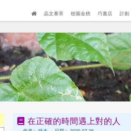
晶文薈萃
校園金榜
巧書店
計劃
在正確的時間遇上對的人
作者：
緣木
日期： 2020-07-26