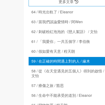
更多文章
64 / 時光出軌了 / Eleanor
63 / 當我們談論愛情時 / 阿Wen
62 / 刺破粉紅泡泡的《戀人絮語》 / 文怡
61 / 「我愛你」一共五個字 / 李伯衡
60 / 假如愛有天意 / 程天朗
59 / 在正確的時間遇上對的人 / 緣木
58 / 從《在天堂遇見的五個人》得到的啟悟 /
文怡
57 / 療傷之旅 / 豁思
56 / 生命中不能承受的道別 / Eleanor