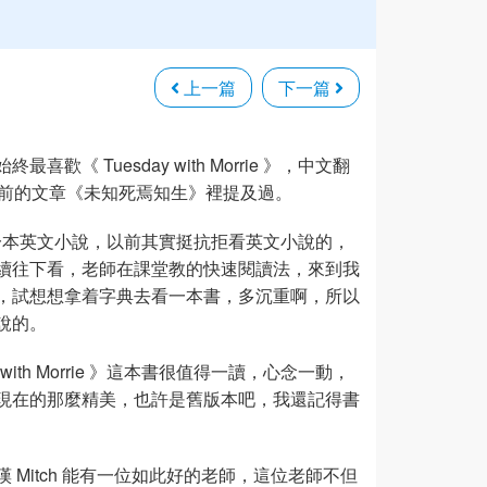
上一篇
下一篇
喜歡《 Tuesday with Morrie 》，中文翻
 在之前的文章《未知死焉知生》裡提及過。
時完成的第一本英文小說，以前其實挺抗拒看英文小說的，
續往下看，老師在課堂教的快速閱讀法，來到我
，試想想拿着字典去看一本書，多沉重啊，所以
說的。
ith Morrie 》這本書很值得一讀，心念一動，
現在的那麼精美，也許是舊版本吧，我還記得書
Mitch 能有一位如此好的老師，這位老師不但