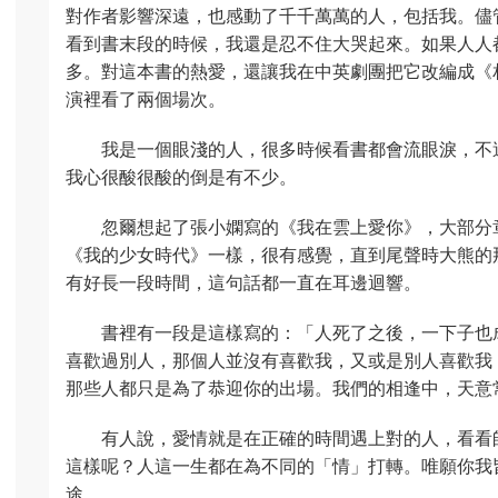
對作者影響深遠，也感動了千千萬萬的人，包括我。儘管一
看到書末段的時候，我還是忍不住大哭起來。如果人人都如
多。對這本書的熱愛，還讓我在中英劇團把它改編成《
演裡看了兩個場次。
我是一個眼淺的人，很多時候看書都會流眼淚，不
我心很酸很酸的倒是有不少。
忽爾想起了張小嫻寫的《我在雲上愛你》，大部分
《我的少女時代》一樣，很有感覺，直到尾聲時大熊的
有好長一段時間，這句話都一直在耳邊迴響。
書裡有一段是這樣寫的：「人死了之後，一下子也
喜歡過別人，那個人並沒有喜歡我，又或是別人喜歡我
那些人都只是為了恭迎你的出場。我們的相逢中，天意
有人說，愛情就是在正確的時間遇上對的人，看看
這樣呢？人這一生都在為不同的「情」打轉。唯願你我
途。