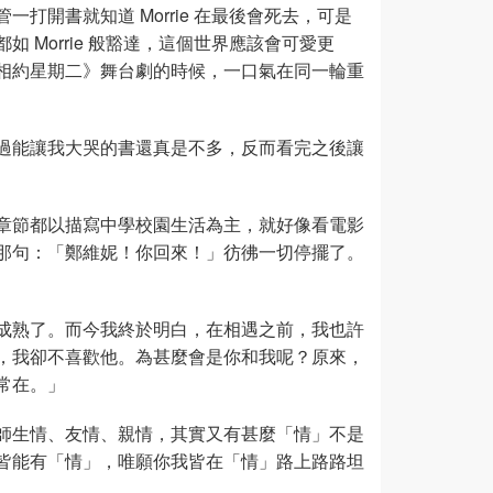
打開書就知道 Morrie 在最後會死去，可是
 Morrie 般豁達，這個世界應該會可愛更
相約星期二》舞台劇的時候，一口氣在同一輪重
過能讓我大哭的書還真是不多，反而看完之後讓
章節都以描寫中學校園生活為主，就好像看電影
那句：「鄭維妮！你回來！」彷彿一切停擺了。
成熟了。而今我終於明白，在相遇之前，我也許
，我卻不喜歡他。為甚麼會是你和我呢？原來，
常在。」
師生情、友情、親情，其實又有甚麼「情」不是
皆能有「情」，唯願你我皆在「情」路上路路坦