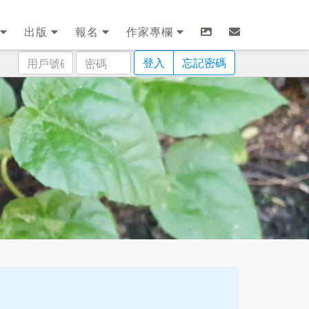
出版
報名
作家專欄
用
密
登入
忘記密碼
戶
碼
號
碼