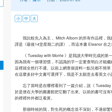
小
中
大
我比較先入為主， Mitch Albom 的所有作品裡，我始終最
譯是《最後14堂星期二的課》，而這本書 Eleanor
《 Tuesday with Morrie 》是我讀大學
因為我有一個壞習慣，不認識的字一定要查明白才能繼
這裡就全然行不通。以前上網查個資料一點兒都不簡單
在這麼多好中文書可選擇下，我是不太願意去看英文小
忘了當時是在哪裡看到了一篇介紹，說《 Tuesday w
於是便在大學的圖書館把它翻了出來。以前的書可沒有
的裡裡外外都泛着黃。
那個時候的我，對生死的概念並不深刻，不過卻驚嘆 