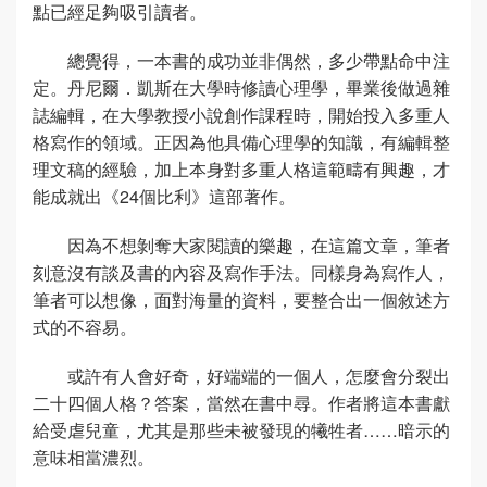
點已經足夠吸引讀者。
總覺得，一本書的成功並非偶然，多少帶點命中注
定。丹尼爾．凱斯在大學時修讀心理學，畢業後做過雜
誌編輯，在大學教授小說創作課程時，開始投入多重人
格寫作的領域。正因為他具備心理學的知識，有編輯整
理文稿的經驗，加上本身對多重人格這範疇有興趣，才
能成就出《24個比利》這部著作。
因為不想剝奪大家閱讀的樂趣，在這篇文章，筆者
刻意沒有談及書的內容及寫作手法。同樣身為寫作人，
筆者可以想像，面對海量的資料，要整合出一個敘述方
式的不容易。
或許有人會好奇，好端端的一個人，怎麼會分裂出
二十四個人格？答案，當然在書中尋。作者將這本書獻
給受虐兒童，尤其是那些未被發現的犧牲者……暗示的
意味相當濃烈。