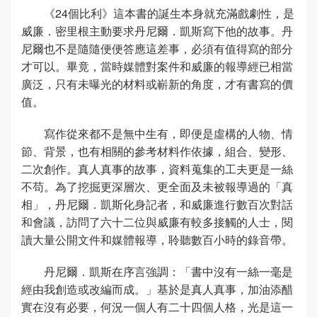
《24個比利》這本書的誕生本身就充滿戲劇性，是
威廉．密里根主動要求丹尼爾．凱斯寫下他的故事。丹
尼爾也不是隨隨便便答應這差事，必須有值得寫的部分
才可以。畢竟，當時媒體對案件和威廉的報導經已相當
廣泛，只有未曝光的材料或嶄新的角度，才有書寫的價
值。
寫作從來都不是無中生有，即便是虛構的人物、情
節、背景，也有相關的參考材料作依據，組合、變形、
二次創作。真人真事的故事，資料蒐集的工夫更是一絲
不苟。為了挖掘更深層次、更全面及未被報導過的「真
相」，丹尼爾．凱斯化身記者，和威廉進行數百次對話
和會議，訪問了六十二位與威廉有較多接觸的人士，閱
讀大量公開文件和媒體報導，聆聽數百小時的錄音帶。
丹尼爾．凱斯在序言強調：「書中沒有一絲一毫是
經由我創造或改編而成。」基於是真人真事，加油添醋
實在沒有必要，何況一個人有二十四個人格，光是這一