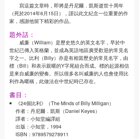
寫這篇文章時，即將是丹尼爾．凱斯逝世十周年
（死於2014年6月15日），謹以此文紀念一位重要的作
家，感謝他留下精彩的作品。
題外話：
威廉（William）是歷史悠久的英文名字，早於中
世紀已傳入英格蘭，並成為英語地區廣受歡迎的常見名
字之一。比利（Billy）亦是有相當歷史的常見名字，由
標（Bill）和表示親暱的Y字尾組合而成。標的起源相信
是來自威廉的變奏。所以很多名叫威廉的人也會使用比
利作為暱稱，此做法在中世紀時已存在。
書目：
《24個比利》（The Minds of Billy Milligan）
作者：丹尼爾．凱斯（Daniel Keyes）
譯者：小知堂編譯組
出版：小知堂，1994
ISBN：9789579278911