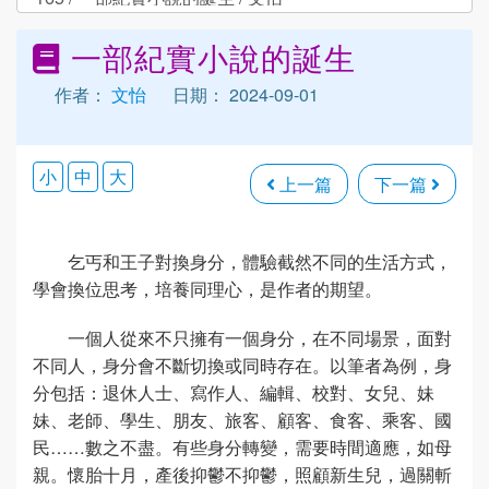
一部紀實小說的誕生
作者：
文怡
日期： 2024-09-01
小
中
大
上一篇
下一篇
乞丐和王子對換身分，體驗截然不同的生活方式，
學會換位思考，培養同理心，是作者的期望。
一個人從來不只擁有一個身分，在不同場景，面對
不同人，身分會不斷切換或同時存在。以筆者為例，身
分包括：退休人士、寫作人、編輯、校對、女兒、妹
妹、老師、學生、朋友、旅客、顧客、食客、乘客、國
民……數之不盡。有些身分轉變，需要時間適應，如母
親。懷胎十月，產後抑鬱不抑鬱，照顧新生兒，過關斬