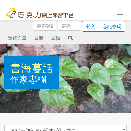
用
密
登入
忘記密碼
戶
碼
號
隨選文章
最新
最熱
碼
書海蔓話
作家專欄