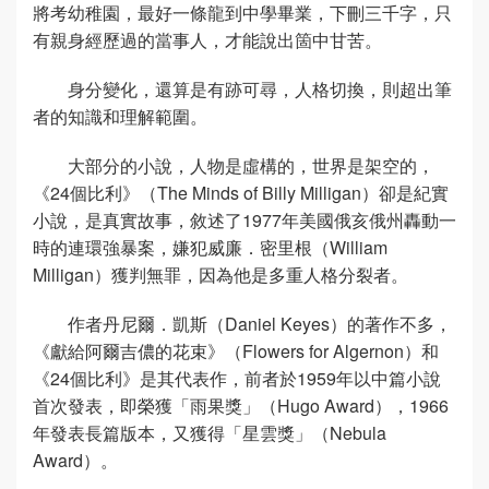
將考幼稚園，最好一條龍到中學畢業，下刪三千字，只
有親身經歷過的當事人，才能說出箇中甘苦。
身分變化，還算是有跡可尋，人格切換，則超出筆
者的知識和理解範圍。
大部分的小說，人物是虛構的，世界是架空的，
《24個比利》（The Minds of Billy Milligan）卻是紀實
小說，是真實故事，敘述了1977年美國俄亥俄州轟動一
時的連環強暴案，嫌犯威廉．密里根（William
Milligan）獲判無罪，因為他是多重人格分裂者。
作者丹尼爾．凱斯（Daniel Keyes）的著作不多，
《獻給阿爾吉儂的花束》（Flowers for Algernon）和
《24個比利》是其代表作，前者於1959年以中篇小說
首次發表，即榮獲「雨果獎」（Hugo Award），1966
年發表長篇版本，又獲得「星雲獎」（Nebula
Award）。