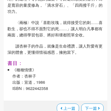
是寬容的量度修為，「滴水穿石」、「四両撥千斤」的
功力。
〈兩極〉中說「喜歡玫瑰，就得接受它的刺……喜
歡生，卻也不得不面對它的死……」讓人明白凡事都有
兩面，總得學習包容、將好和壞都照單全收。
讀杏林子的作品，就像是生命禮讚，讓人對愛有更
深的體會，更懂得惜福感恩，擁抱當下。
書目：
《種種情懷》
作者：杏林子
出版：宣道，1986
ISBN：9622442358
上一篇
下一篇