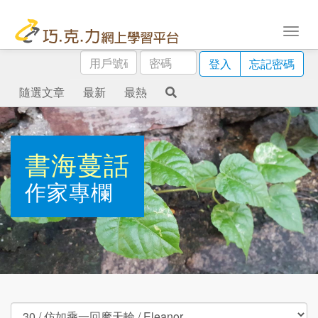
用
密
登入
忘記密碼
戶
碼
號
隨選文章
最新
最熱
碼
書海蔓話
作家專欄