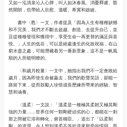
又如一泓清泉沁人心脾，叫人如沐春風、消憂釋慮、豁
然開朗，也帶給人欣慰、溫暖、希冀和啟廸。
書中〈甦〉一文，作者提及「因為人生有種種缺憾
和不完美，我們才不斷去超越、創造、去提升自己，並
且從種種發現和獲得中，享受生命一再更替的滿足與喜
悅。」人生的低谷，可以是絕處逢生的化妝祝福，在山
窮水盡之處，可能潛藏着另一番新景象，這不是一帆風
順的人所能明瞭的。
〈和歲月較量〉一文中，她指出我們不一定會敗給
歲月，因為即使生命被贏去，我們的歡聲笑語，卻能一
路留下來，從而鼓勵人珍惜成長歷練所帶來的經驗、智
慧和涵養。
〈溫柔〉一文說：「溫柔是一種極其柔韌又極其剛
強的力量……世界任何一顆剛硬頑劣的心，都能在一剎
那之間被它溶和轉化，俯首稱臣。」道出了「以柔制
剛」的道理，令人想到溫柔不等於逆來順受的懦弱，而