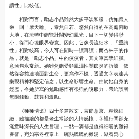
讀性」比較低。
相對而言，勵志小品雖然大多平淡和緩，仿如讓人
乘一回「摩天輪」，泰然自若、悠然自得的在高處俯瞰
大地，在流轉中飽覽壯闊變幻風光，目下一切變得渺
小，從而心境眼界變寬。因此，它像長流細水，「重讀
性」相對較高，令人可在閒時一讀再讀；而杏林子的作
品，就是「勵志小品」中的佼佼者，其文筆真摯細膩、
意涵雋永常新。她雖然飽受類風濕性關節炎的折騰，依
然從容豁達地面對生命，更寫作不輟，透過文字表達其
樂觀精神和堅定信念，以生命影響生命。由於她自身的
經歷，令她所寫的勉勵感悟有很強的說服力，帶給讀者
無限觸動、鼓舞和激勵。
《種種情懷》四十多篇散文，言簡意賅、精煉細
緻，雖描繪的都是老生常談的人情感懷，字裡行間卻充
滿意味深長的人生哲理，一點一滴都是值得細嚼的難得
睿智，宛如寒冬裡奉上一碗熱騰騰的雞湯，滋養窩心，