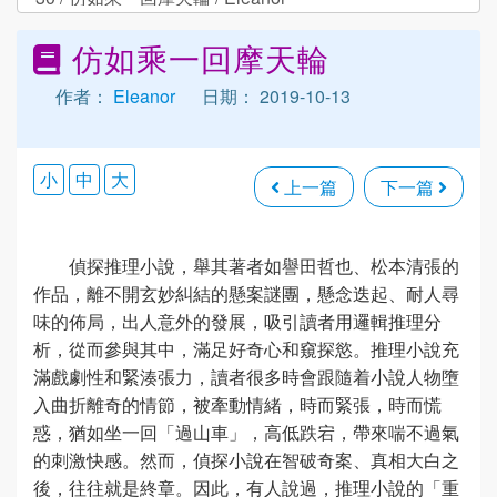
仿如乘一回摩天輪
作者：
Eleanor
日期： 2019-10-13
小
中
大
上一篇
下一篇
偵探推理小說，舉其著者如譽田哲也、松本清張的
作品，離不開玄妙糾結的懸案謎團，懸念迭起、耐人尋
味的佈局，出人意外的發展，吸引讀者用邏輯推理分
析，從而參與其中，滿足好奇心和窺探慾。推理小說充
滿戲劇性和緊湊張力，讀者很多時會跟隨着小說人物墮
入曲折離奇的情節，被牽動情緒，時而緊張，時而慌
惑，猶如坐一回「過山車」，高低跌宕，帶來喘不過氣
的刺激快感。然而，偵探小說在智破奇案、真相大白之
後，往往就是終章。因此，有人說過，推理小說的「重