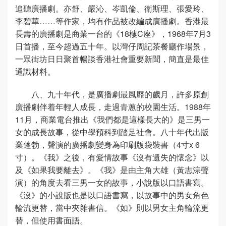
追聽廣播劇。亦舒、嚴沁、岑凱倫、衛斯理、張愛玲、
李碧華……等作家，均有作品被改編成廣播劇。香港最
長壽的廣播劇是商業一台的《18樓C座》，1968年7月3
日首播，至今超過五十年。以灣仔周記茶餐廳作場景，
一眾街坊日日聚首暢談香港社會重要新聞，簡直是最佳
通識材料。
八、九十年代，是廣播劇最風靡的歲月，許多原創
廣播劇伴着年輕人成長，走過青蔥的校園生活。1988年
11月，商業電台推出《我們都是這樣長大的》是三男一
女的成長故事，從中學預科到踏足社會。八十年代出版
業蓬勃，聲演的廣播劇變身為印刷版袋裝書（4寸x 6
寸）。《我》之後，有愛情故事《沒有遺失的懷念》以
及《如果我要離去》。《我》是由主角大雄（黃志淙聲
演）的角度去看三男一女的故事，小說版以口語書寫。
《沒》的小說版也是以口語書寫，以故事中的男女角色
輪流更替，當中夾雜書信。《如》則以男女主角輪流更
替，但使用書面語。