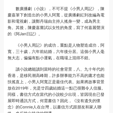
數廣播劇（小說），不可不提《小男人周記》，陳
慶嘉筆下創造出的小男人阿寬，從廣播劇紅到改編為電
影和電視劇，讓鄭丹瑞由主持人搖身一變，成為男主
角。其後，陳慶嘉嘗試以女性的角度，寫了何嘉麗聲演
的《阿Jan日記》。
《小男人周記》的成功，重點是人物塑造成功，阿
寬，三十歲，六年前結婚，六年後分居。這個小男人毫
無大志，偏偏有點小運氣，在職場上混得不錯。
讀小說總能讀到當時的社會背景，八、九十年代的
香港，是移民潮高峰期，許多辦事能力不高的庸才也能
扶搖直上，小男人阿寬正是最佳代表。如果將故事背景
放在2019年，光是廿四歲結婚這一點已很難令人信服。
同樣，書信方式在當代的小說較少出現，皆因現在已發
展即時通訊方式，何需書信？因此，《沒有遺失的懷
念》的Connie人在台灣，以書信方式跟朋友和家人聯