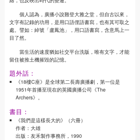
絡，也反映出時代的變遷。
個人認為，廣播小說難登大雅之堂，但自古以來，
文字有記錄的功用，是用口語俚語書寫，也有其可取之
處。譬如：綽號「盧鳳池」，用口語書寫，含意馬上一
目了然。
當生活的速度猶如社交平台洗版，唯有文字，才能
留住被推土機摧毀的記憶。
題外話：
《18樓C座》是全球第二長壽廣播劇，第一位是
1951年首播至現在的英國廣播公司《The
Archers》。
書目：
《我們是這樣長大的》（六冊）
作者：大雄
出版：友禾製作事務所，1990