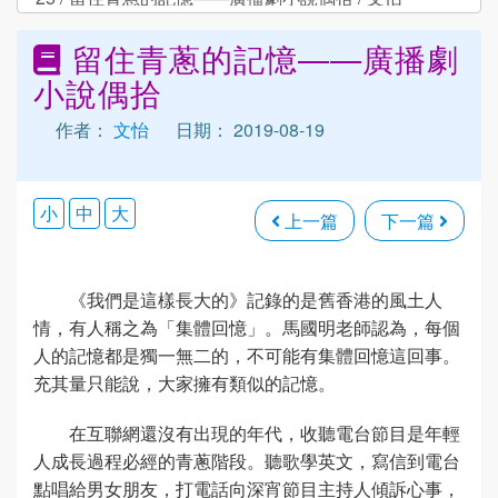
留住青蔥的記憶——廣播劇
小說偶拾
作者：
文怡
日期： 2019-08-19
小
中
大
上一篇
下一篇
《我們是這樣長大的》記錄的是舊香港的風土人
情，有人稱之為「集體回憶」。馬國明老師認為，每個
人的記憶都是獨一無二的，不可能有集體回憶這回事。
充其量只能說，大家擁有類似的記憶。
在互聯網還沒有出現的年代，收聽電台節目是年輕
人成長過程必經的青蔥階段。聽歌學英文，寫信到電台
點唱給男女朋友，打電話向深宵節目主持人傾訴心事，