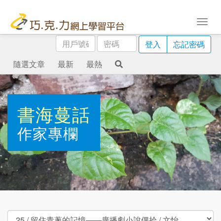
用
密
登入
忘記密碼
戶
碼
號
隨選文章
最新
最熱
碼
書海蔓話
作家專欄