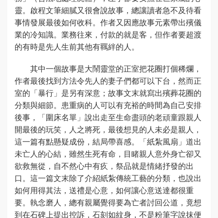
靈。啟程文筆細膩又很會說故事，總讓讀者急不及待看
事情發展最後如何收科。作者又因應故事元素帶出殯儀
業的冷知識。業務往來，付款的就是客，但作者要超渡
的有時是先人生前其他有羈絆的人。
其中一個故事是大鬧靈堂的正室把花圈打個稀爛，
作者最後找到方法令先人的妻子們都可以下台，然而正
室的「暴行」是另有深意；故事文末就寫出殯葬花圈的
分類與細節。患重病的人可以有充裕的時間為自己安排
後事，「圍床名單」說出走至生命盡頭的老頑童跟親人
開最後的玩笑，人之將死，最後想見的人未必是親人，
這一篇有點懸疑成份，結局帶喜感。「紙紮風扇」道出
未亡人的心結，雖然生死有命，目睹親人意外身亡卻又
欲救無從，自不然心中有疚，祭品就是情緒抒發的出
口。這一篇文末除了介紹紙紮傳統工藝的分類，也說出
如何用得其法，送禮是心意，如何讓心意送達都很重
要。執念磨人，總有親屬覺得要為亡者討回公道，竟想
到在石碑上提出控訴，石刻如紋身，不是粉筆字說抹便