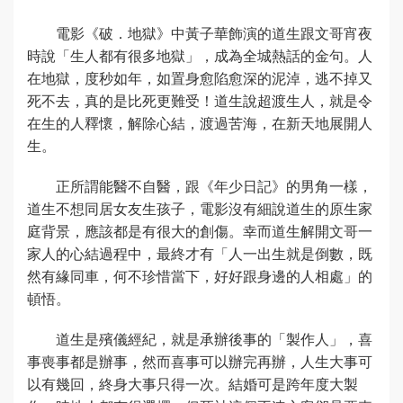
電影《破．地獄》中黃子華飾演的道生跟文哥宵夜
時說「生人都有很多地獄」，成為全城熱話的金句。人
在地獄，度秒如年，如置身愈陷愈深的泥淖，逃不掉又
死不去，真的是比死更難受！道生說超渡生人，就是令
在生的人釋懷，解除心結，渡過苦海，在新天地展開人
生。
正所謂能醫不自醫，跟《年少日記》的男角一樣，
道生不想同居女友生孩子，電影沒有細說道生的原生家
庭背景，應該都是有很大的創傷。幸而道生解開文哥一
家人的心結過程中，最終才有「人一出生就是倒數，既
然有緣同車，何不珍惜當下，好好跟身邊的人相處」的
頓悟。
道生是殯儀經紀，就是承辦後事的「製作人」，喜
事喪事都是辦事，然而喜事可以辦完再辦，人生大事可
以有幾回，終身大事只得一次。結婚可是跨年度大製