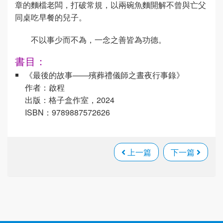
章的麵檔老闆，打破常規，以兩碗魚麵開解不曾與亡父
同桌吃早餐的兒子。
不以事少而不為，一念之善皆為功德。
書目：
《最後的故事——殯葬禮儀師之晝夜行事錄》
作者：啟程
出版：格子盒作室，2024
ISBN：9789887572626
上一篇
下一篇