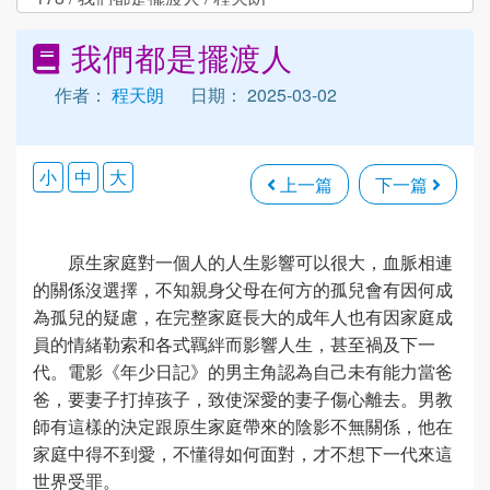
我們都是擺渡人
作者：
程天朗
日期： 2025-03-02
小
中
大
上一篇
下一篇
原生家庭對一個人的人生影響可以很大，血脈相連
的關係沒選擇，不知親身父母在何方的孤兒會有因何成
為孤兒的疑慮，在完整家庭長大的成年人也有因家庭成
員的情緒勒索和各式羈絆而影響人生，甚至禍及下一
代。電影《年少日記》的男主角認為自己未有能力當爸
爸，要妻子打掉孩子，致使深愛的妻子傷心離去。男教
師有這樣的決定跟原生家庭帶來的陰影不無關係，他在
家庭中得不到愛，不懂得如何面對，才不想下一代來這
世界受罪。