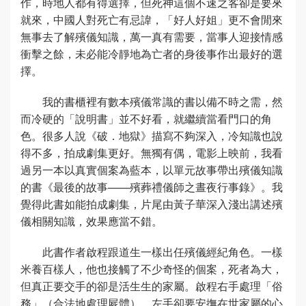
作，時地人都有得選擇，但死神這個不速之客卻是要來
就來，中國人對死亡有忌諱，「好人好姐」更不會閒來
無事去了解殯儀知識，萬一真有需要，當事人迎接情感
衝擊之餘，未必能冷靜地為亡者的身後事作出最好的選
擇。
我的書櫃裡有數本殯儀常識的書以備不時之需，然
而冷硬的「說明書」並不好看，就繼續當看門口的角
色。很多人說《破．地獄》描寫不夠深入，冷知識也說
得不多，拍成劇集更好。無獨有偶，電影上映前，我看
過另一本以真實個案為藍本，以單元故事帶出殯儀知識
的書《最後的故事——殯葬禮儀師之晝夜行事錄》。我
覺得此書如能拍成劇集，片尾由黃子華深入淺出講述殯
儀相關知識，效果應當不錯。
此書作者啟程跟道生一樣出任殯儀經紀角色。一樣
米養百樣人，他也接觸了不少奇怪的個案，死者為大，
但真正要交手的卻是活生生的家屬。啟程右手處理「俗
務」（合法地處理屍體），左手卻要安撫在世家屬的心