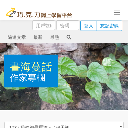
用
密
登入
忘記密碼
戶
碼
號
隨選文章
最新
最熱
碼
書海蔓話
作家專欄