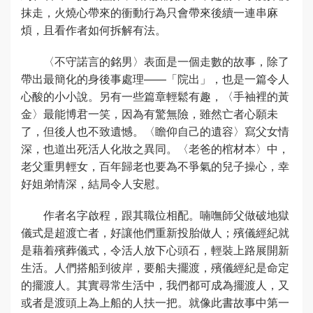
抹走，火燒心帶來的衝動行為只會帶來後續一連串麻
煩，且看作者如何拆解有法。
〈不守諾言的銘男〉表面是一個走數的故事，除了
帶出最簡化的身後事處理——「院出」，也是一篇令人
心酸的小小說。另有一些篇章輕鬆有趣，〈手袖裡的黃
金〉最能博君一笑，因為有驚無險，雖然亡者心願未
了，但後人也不致遺憾。〈瞻仰自己的遺容〉寫父女情
深，也道出死活人化妝之異同。〈老爸的棺材本〉中，
老父重男輕女，百年歸老也要為不爭氣的兒子操心，幸
好姐弟情深，結局令人安慰。
作者名字啟程，跟其職位相配。喃嘸師父做破地獄
儀式是超渡亡者，好讓他們重新投胎做人；殯儀經紀就
是藉着殯葬儀式，令活人放下心頭石，輕裝上路展開新
生活。人們搭船到彼岸，要船夫擺渡，殯儀經紀是命定
的擺渡人。其實尋常生活中，我們都可成為擺渡人，又
或者是渡頭上為上船的人扶一把。就像此書故事中第一