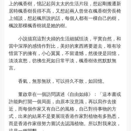
上的楓香樹，憶記起與太太的生活片段，想起剛搬遷新
居時楓香樹長得不高，又想起兩人曾坐在楓香樹旁長椅
上傾談，想起楓所說的話，每個人都有一棵自己的樹，
楓說那棵楓香樹就是她的樹。
小說描寫這對夫婦的生活細膩恬淡，平實自然，和
當中深厚的感情作對比，美好的東西將要逝去，唯有珍
惜當下的擁有，小心翼翼，不留遺憾，然後便是回憶，
淡淡哀愁，彷彿生死如日常平淡，楓香樹依然默默無
言。
香氣，無形無狀，可以持久不散，如回憶。
董啟章在一個訪問講述《自由如綠》：「這本書或
許能夠打開一個局面，由原本沒意識，再以寫作去接
近，而每個作家又有自己的風格，自己對待事物的方
式，出來的結果不是要展現香港作家對植物有多熟悉，
而是香港作家很努力嘗試去認識植物。所以對我來說，
這是一種開墾。」