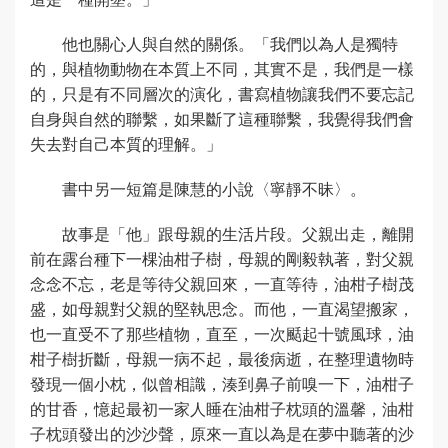
他也關心人與自然的關係。「我們以為人是獨特
的，與植物動物在本質上不同，其實不是，我們是一樣
的，只是有不同層次的演化，書寫植物讓我們不要忘記
自身與自然的聯繫，如果斷了這種聯繫，我覺得我們會
失去對自己本質的理解。」
書中另一短篇是陳慧的小說〈寧靜不昧〉。
故事是「他」跟母親的生活片段。父親出走，離開
前在露台種下一棵油柑子樹，母親的剛毅執著，對父親
念念不忘，老是等待父親回來，一直等待，油柑子樹茂
盛，如母親對父親的堅執思念。而他，一直渴望搬家，
也一直受不了那些植物，直至，一次颳起十號風球，油
柑子樹折斷，母親一病不起，最後病逝，在整理遺物時
發現一個小枕，似曾相識，湊到鼻子前嗅一下，油柑子
的甘香，憶起最初一家人睡在油柑子枕頭的溫馨，油柑
子枕頭發出的沙沙聲，原來一直以為是在夢中聽著的沙