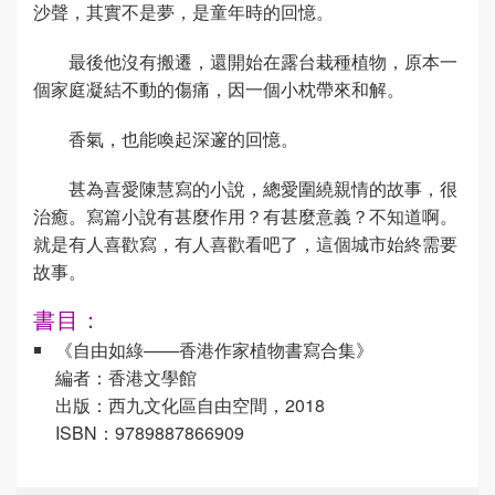
沙聲，其實不是夢，是童年時的回憶。
最後他沒有搬遷，還開始在露台栽種植物，原本一
個家庭凝結不動的傷痛，因一個小枕帶來和解。
香氣，也能喚起深邃的回憶。
甚為喜愛陳慧寫的小說，總愛圍繞親情的故事，很
治癒。寫篇小說有甚麼作用？有甚麼意義？不知道啊。
就是有人喜歡寫，有人喜歡看吧了，這個城市始終需要
故事。
書目：
《自由如綠——香港作家植物書寫合集》
編者：香港文學館
出版：西九文化區自由空間，2018
ISBN：9789887866909