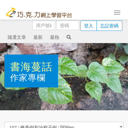
用
密
登入
忘記密碼
戶
碼
號
隨選文章
最新
最熱
碼
書海蔓話
作家專欄