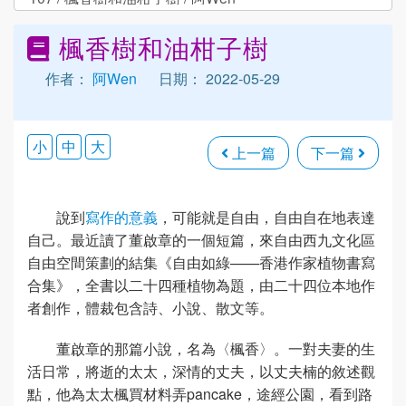
楓香樹和油柑子樹
作者：
阿Wen
日期： 2022-05-29
小
中
大
上一篇
下一篇
說到
寫作的意義
，可能就是自由，自由自在地表達
自己。最近讀了董啟章的一個短篇，來自由西九文化區
自由空間策劃的結集《自由如綠——香港作家植物書寫
合集》，全書以二十四種植物為題，由二十四位本地作
者創作，體裁包含詩、小說、散文等。
董啟章的那篇小說，名為〈楓香〉。一對夫妻的生
活日常，將逝的太太，深情的丈夫，以丈夫楠的敘述觀
點，他為太太楓買材料弄pancake，途經公園，看到路