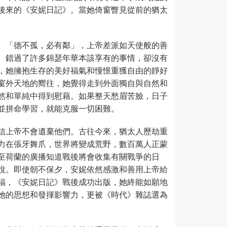
後來的《安妮日記》。當她倚窗瞥見從前的猶太
。「德不孤，必有鄰」，上帝差派如天使般的善
、錯過了許多錦瑟年華本該享有的事情，卻沒有
，她擁抱生存的美好福氣和憧憬重獲自由的靜好
窗外天地的嚮往，她覺得走到外面獨自與自然和
然和單純中得到慰藉。如果整天愁眉苦臉，日子
並拼命學習，就能克服一切困難。
信上帝不會遺棄他們。古往今來，猶太人歷劫重
力在張牙舞爪，世界將變成荒野，數百萬人正蒙
至荷蘭的廣播知道戰後將會收集有關戰爭的日
說。即使朝不保夕，安妮依然感激和善用上帝給
福，《安妮日記》戰後成功出版，她終能如願地
她的思想和發揮影響力，更被《時代》雜誌選為