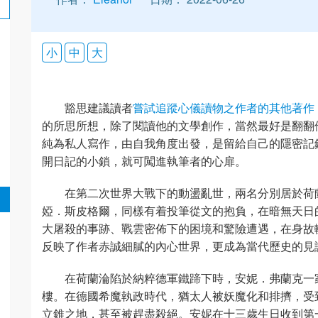
小
中
大
豁思建議讀者
嘗試追蹤心儀讀物之作者的其他著作
的所思所想，除了閱讀他的文學創作，當然最好是翻翻
純為私人寫作，由自我角度出發，是留給自己的隱密記
開日記的小鎖，就可闖進執筆者的心扉。
在第二次世界大戰下的動盪亂世，兩名分別居於荷
婭．斯皮格爾，同樣有着投筆從文的抱負，在暗無天日
大屠殺的事跡、戰雲密佈下的困境和驚險遭遇，在身故
反映了作者赤誠細膩的內心世界，更成為當代歷史的見
在荷蘭淪陷於納粹德軍鐵蹄下時，安妮．弗蘭克一
樓。在德國希魔執政時代，猶太人被妖魔化和排擠，受
立錐之地，甚至被趕盡殺絕。安妮在十三歲生日收到第