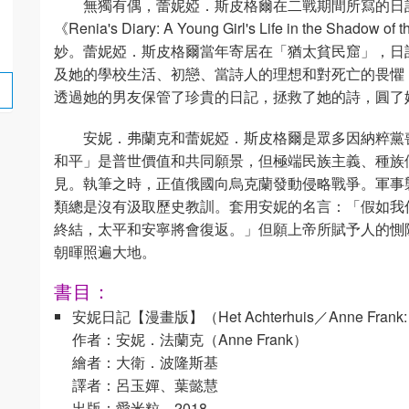
無獨有偶，蕾妮婭．斯皮格爾在二戰期間所寫的日
《Renia's Diary: A Young Girl's Life in the S
妙。蕾妮婭．斯皮格爾當年寄居在「猶太貧民窟」，日
及她的學校生活、初戀、當詩人的理想和對死亡的畏懼
透過她的男友保管了珍貴的日記，拯救了她的詩，圓了
安妮．弗蘭克和蕾妮婭．斯皮格爾是眾多因納粹黨
和平」是普世價值和共同願景，但極端民族主義、種族
見。執筆之時，正值俄國向烏克蘭發動侵略戰爭。軍事
類總是沒有汲取歷史教訓。套用安妮的名言：「假如我
終結，太平和安寧將會復返。」但願上帝所賦予人的惻
朝暉照遍大地。
書目：
安妮日記【漫畫版】（Het Achterhuis／Anne Frank: The 
作者：安妮．法蘭克（Anne Frank）
繪者：大衛．波隆斯基
譯者：呂玉嬋、葉懿慧
出版：愛米粒，2018