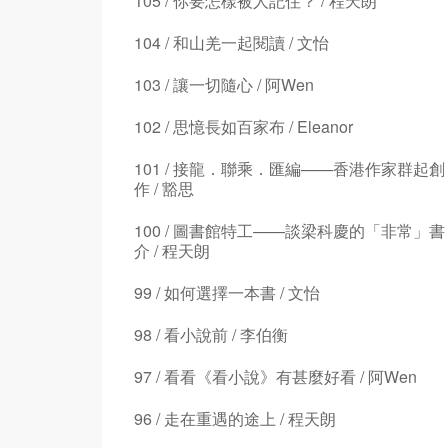
105 / 你要怎樣被人記住？ / 程天朗
104 / 和山羌一起閱讀 / 文怡
103 / 讓一切隨心 / 阿Wen
102 / 思憶長如百家布 / Eleanor
101 / 接龍．聯乘．匯編——香港作家群起創
作 / 豁思
100 / 圖書館特工——談梁科慶的「非常」書
介 / 程天朗
99 / 如何選擇一本書 / 文怡
98 / 看小說前 / 李伯衡
97 / 看看《看小說》有甚麼好看 / 阿Wen
96 / 走在重遇的途上 / 程天朗