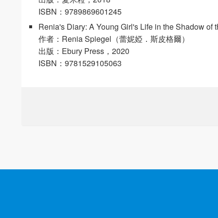
ISBN：9789869601245
Renia's Diary: A Young Girl's Life in the Shadow of 
作者：Renia Spiegel（蕾妮婭．斯皮格爾）
出版：Ebury Press，2020
ISBN：9781529105063