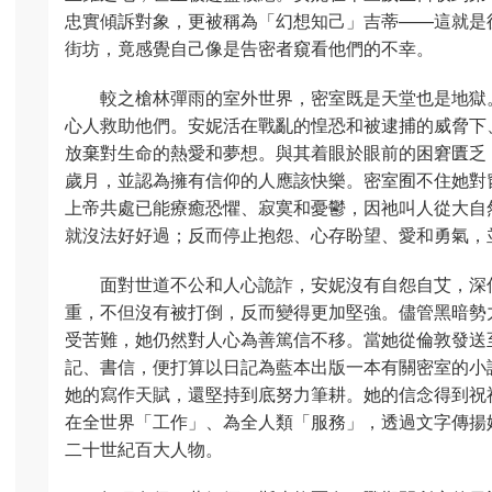
忠實傾訴對象，更被稱為「幻想知己」吉蒂——這就是
街坊，竟感覺自己像是告密者窺看他們的不幸。
較之槍林彈雨的室外世界，密室既是天堂也是地獄
心人救助他們。安妮活在戰亂的惶恐和被逮捕的威脅下
放棄對生命的熱愛和夢想。與其着眼於眼前的困窘匱乏
歲月，並認為擁有信仰的人應該快樂。密室囿不住她對
上帝共處已能療癒恐懼、寂寞和憂鬱，因祂叫人從大自
就沒法好好過；反而停止抱怨、心存盼望、愛和勇氣，
面對世道不公和人心詭詐，安妮沒有自怨自艾，深
重，不但沒有被打倒，反而變得更加堅強。儘管黑暗勢
受苦難，她仍然對人心為善篤信不移。當她從倫敦發送
記、書信，便打算以日記為藍本出版一本有關密室的小
她的寫作天賦，還堅持到底努力筆耕。她的信念得到祝
在全世界「工作」、為全人類「服務」，透過文字傳揚
二十世紀百大人物。