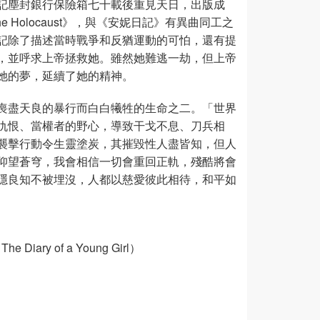
記塵封銀行保險箱七十載後重見天日，出版成
hadow of the Holocaust》，與《安妮日記》有異曲同工之
記除了描述當時戰爭和反猶運動的可怕，還有提
，並呼求上帝拯救她。雖然她難逃一劫，但上帝
她的夢，延續了她的精神。
喪盡天良的暴行而白白犧牲的生命之二。「世界
仇恨、當權者的野心，導致干戈不息、刀兵相
襲擊行動令生靈塗炭，其摧毀性人盡皆知，但人
仰望蒼穹，我會相信一切會重回正軌，殘酷將會
隱良知不被埋沒，人都以慈愛彼此相待，和平如
Diary of a Young Girl）