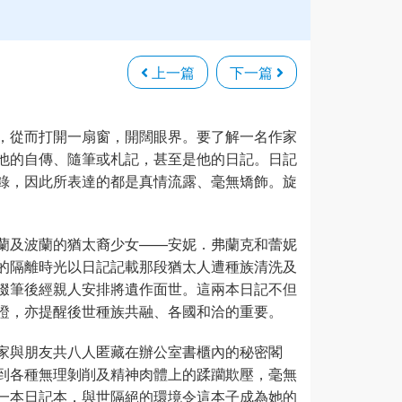
上一篇
下一篇
，從而打開一扇窗，開闊眼界。要了解一名作家
他的自傳、隨筆或札記，甚至是他的日記。日記
錄，因此所表達的都是真情流露、毫無矯飾。旋
蘭及波蘭的猶太裔少女——安妮．弗蘭克和蕾妮
的隔離時光以日記記載那段猶太人遭種族清洗及
輟筆後經親人安排將遺作面世。這兩本日記不但
證，亦提醒後世種族共融、各國和洽的重要。
家與朋友共八人匿藏在辦公室書櫃內的秘密閣
到各種無理剝削及精神肉體上的蹂躪欺壓，毫無
一本日記本，與世隔絕的環境令這本子成為她的