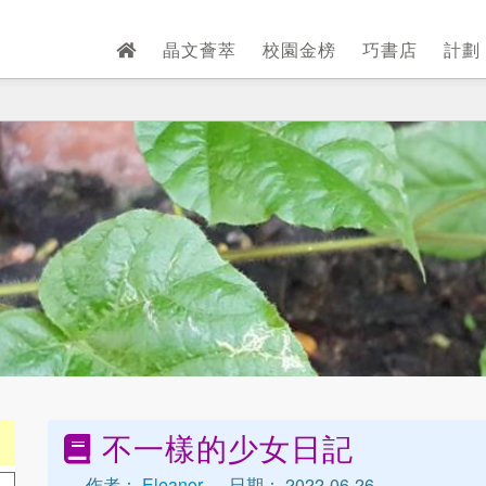
晶文薈萃
校園金榜
巧書店
計劃
不一樣的少女日記
作者：
Eleanor
日期： 2022-06-26