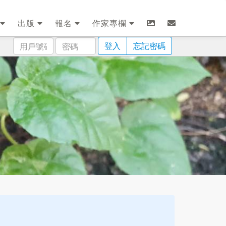
出版
報名
作家專欄
用
密
登入
忘記密碼
戶
碼
號
碼