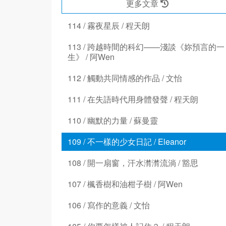
更多文章
114 / 霧夜星辰 / 程天朗
113 / 跨越時間的科幻——淺談《妳預言的一
生》 / 阿Wen
112 / 觸動共同情感的作品 / 文怡
111 / 在失語時代用身體發聲 / 程天朗
110 / 幽默的力量 / 蘇曼靈
109 / 不一樣的少女日記 / Eleanor
108 / 開一扇窗，汗水潸潸流淌 / 豁思
107 / 楓香樹和油柑子樹 / 阿Wen
106 / 寫作的意義 / 文怡