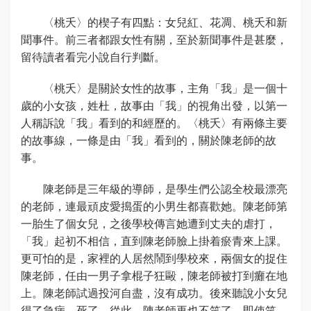
〈桃夭〉的楔子有四點：女兒紅、花凋、桃夭和新
聞事件。前三者都跟女性有關，至於新聞事件是甚麼，
留待讀者看完小說自行判斷。
〈桃夭〉是關於女性的故事，主角「我」是一個十
歲的小女孩，姓杜，故事由「我」的視角出發，以第一
人稱訴說「我」看到的和經歷的。〈桃夭〉有兩條主要
的故事線，一條是由「我」看到的，關於陳老師的故
事。
陳老師是三年級的導師，是學生們公認全校最漂亮
的老師，連最頑皮愛搗蛋的小男生都喜歡她。陳老師第
一胎生了個女兒，之後學校傳言她遭到丈夫的虐打，
「我」起初不相信，直到陳老師臉上掛着瘀青來上課。
更可怕的是，家裡的人居然鬧到學校來，兩個女的捉住
陳老師，任由一男子拿棍子狂毆，陳老師被打到癱在地
上。陳老師試過投河自盡，沒有成功。後來聽說小女兒
得了急病，死了。從此，陳老師再也不笑了，即使笑，