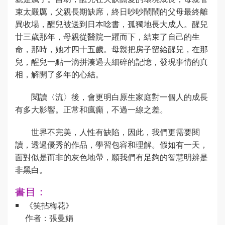
束太嚴厲，父親長期缺席，終日吵吵鬧鬧的父母最終離
異收場，醒兒被送到日本唸書，孤獨地長大成人。醒兒
廿三歲那年，母親從醫院一躍而下，結束了自己的生
命，那時，她才四十五歲。母親把房子留給醒兒，在那
兒，醒兒一點一滴拼湊過去細碎的記憶，發現事情的真
相，解開了多年的心結。
閱讀〈流〉後，會更明白原生家庭對一個人的成長
有多大影響。正常和瘋癲，不過一線之差。
世界不完美，人性有缺陷，因此，我們更需要閱
讀，透過優秀的作品，學習包容和理解。假如有一天，
面對似是而非的灰色地帶，願我們有足夠的智慧明辨是
非黑白。
書目：
《笑拈梅花》
作者：張曼娟