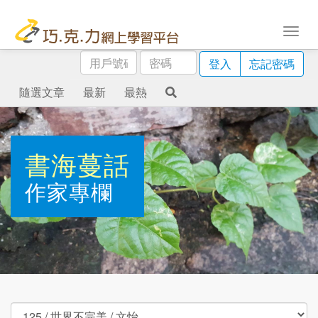
用
密
登入
忘記密碼
戶
碼
號
隨選文章
最新
最熱
碼
書海蔓話
作家專欄