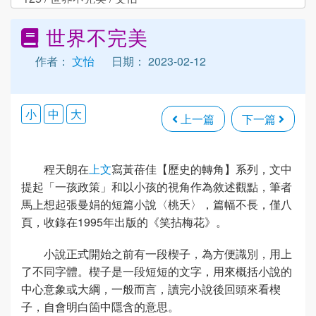
世界不完美
作者：
文怡
日期： 2023-02-12
小
中
大
上一篇
下一篇
程天朗在
上文
寫黃蓓佳【歷史的轉角】系列，文中
提起「一孩政策」和以小孩的視角作為敘述觀點，筆者
馬上想起張曼娟的短篇小說〈桃夭〉，篇幅不長，僅八
頁，收錄在1995年出版的《笑拈梅花》。
小說正式開始之前有一段楔子，為方便識別，用上
了不同字體。楔子是一段短短的文字，用來概括小說的
中心意象或大綱，一般而言，讀完小說後回頭來看楔
子，自會明白箇中隱含的意思。