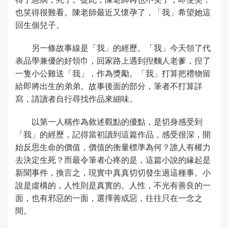
也笑得很難看。陳老師最近又懷孕了，「我」希望她這
回生個兒子。
另一條故事線是「我」的經歷。「我」今天領了代
表品學兼優的好領巾，回家路上遇到揑麵人老爹，揑了
一隻小公雞送「我」，作為獎勵。「我」打算把禮物留
給即將出生的弟弟。故事後面的部分，筆者不打算詳
寫，請讀者自行尋找作品來細味。
以第一人稱作為敘述觀點的優點，是切身感受到
「我」的經歷，記得當初讀到這篇作品，感受很深，開
始反思生命的價值，價值的衡量標準為何？誰人有權力
去決定生死？而最令筆者心疼的是，這篇小說的緣起是
新聞事件，換言之，現實中真真切切發生過這種事。小
說是虛構的，人性則是真實的。人性，不光有善良的一
面，也有邪惡的一面，選擇善或惡，往往只在一念之
間。