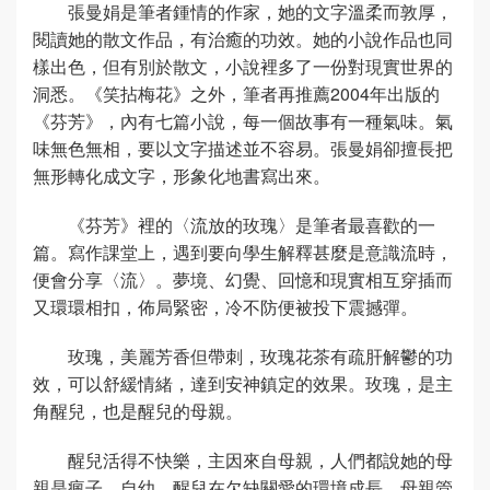
張曼娟是筆者鍾情的作家，她的文字溫柔而敦厚，
閱讀她的散文作品，有治癒的功效。她的小說作品也同
樣出色，但有別於散文，小說裡多了一份對現實世界的
洞悉。《笑拈梅花》之外，筆者再推薦2004年出版的
《芬芳》，內有七篇小說，每一個故事有一種氣味。氣
味無色無相，要以文字描述並不容易。張曼娟卻擅長把
無形轉化成文字，形象化地書寫出來。
《芬芳》裡的〈流放的玫瑰〉是筆者最喜歡的一
篇。寫作課堂上，遇到要向學生解釋甚麼是意識流時，
便會分享〈流〉。夢境、幻覺、回憶和現實相互穿插而
又環環相扣，佈局緊密，冷不防便被投下震撼彈。
玫瑰，美麗芳香但帶刺，玫瑰花茶有疏肝解鬱的功
效，可以舒緩情緒，達到安神鎮定的效果。玫瑰，是主
角醒兒，也是醒兒的母親。
醒兒活得不快樂，主因來自母親，人們都說她的母
親是瘋子。自幼，醒兒在欠缺關愛的環境成長，母親管