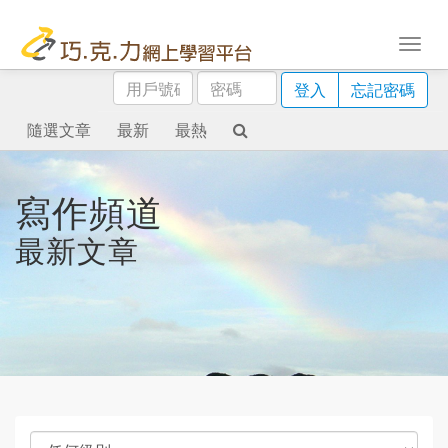
用
密
登入
忘記密碼
戶
碼
號
隨選文章
最新
最熱
碼
寫作頻道
最新文章