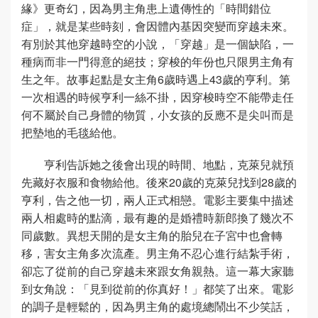
緣》更奇幻，因為男主角患上遺傳性的「時間錯位
症」，就是某些時刻，會因體內基因突變而穿越未來。
有別於其他穿越時空的小說，「穿越」是一個缺陷，一
種病而非一門得意的絕技；穿梭的年份也只限男主角有
生之年。故事起點是女主角6歲時遇上43歲的亨利。第
一次相遇的時候亨利一絲不掛，因穿梭時空不能帶走任
何不屬於自己身體的物質，小女孩的反應不是尖叫而是
把墊地的毛毯給他。
亨利告訴她之後會出現的時間、地點，克萊兒就預
先藏好衣服和食物給他。後來20歲的克萊兒找到28歲的
亨利，告之他一切，兩人正式相戀。電影主要集中描述
兩人相處時的點滴，最有趣的是婚禮時新郎換了幾次不
同歲數。異想天開的是女主角的胎兒在子宮中也會轉
移，害女主角多次流產。男主角不忍心進行結紮手術，
卻忘了從前的自己穿越未來跟女角親熱。這一幕大家聽
到女角說：「見到從前的你真好！」都笑了出來。電影
的調子是輕鬆的，因為男主角的處境總鬧出不少笑話，