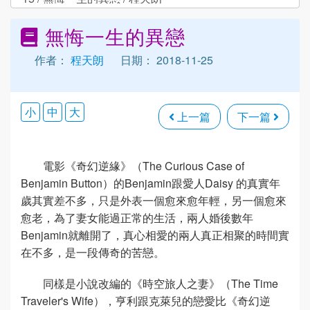
無悔一生的異戀
作者：
程天朗
日期： 2018-11-25
小
中
大
上一篇
下一篇
電影《奇幻逆緣》（The Curious Case of
Benjamin Button）的Benjamin跟愛人Daisy 的真實年
歲其實差不多，只是外表一個愈來愈年輕，另一個愈來
愈老，為了妻女能過正常的生活，兩人婚後數年
Benjamin就離開了，真心相愛的兩人真正相聚的時間實
在不多，是一段傳奇的苦戀。
同樣是小說改編的《時空旅人之妻》（The Time
Traveler's Wife），亨利跟克萊兒的戀愛比《奇幻逆