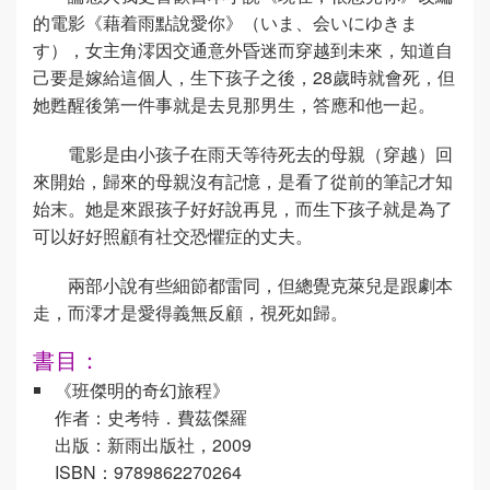
的電影《藉着雨點說愛你》（いま、会いにゆきま
す），女主角澪因交通意外昏迷而穿越到未來，知道自
己要是嫁給這個人，生下孩子之後，28歲時就會死，但
她甦醒後第一件事就是去見那男生，答應和他一起。
電影是由小孩子在雨天等待死去的母親（穿越）回
來開始，歸來的母親沒有記憶，是看了從前的筆記才知
始末。她是來跟孩子好好說再見，而生下孩子就是為了
可以好好照顧有社交恐懼症的丈夫。
兩部小說有些細節都雷同，但總覺克萊兒是跟劇本
走，而澪才是愛得義無反顧，視死如歸。
書目：
《班傑明的奇幻旅程》
作者：史考特．費茲傑羅
出版：新雨出版社，2009
ISBN：9789862270264