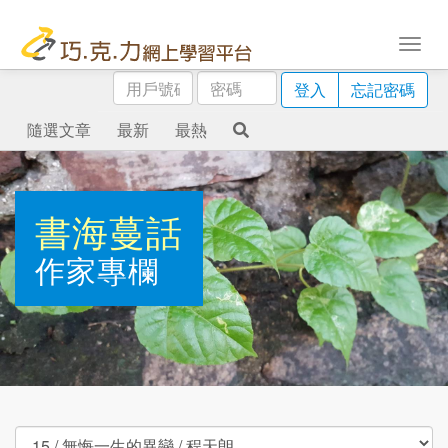
用
密
登入
忘記密碼
戶
碼
號
隨選文章
最新
最熱
碼
書海蔓話
作家專欄