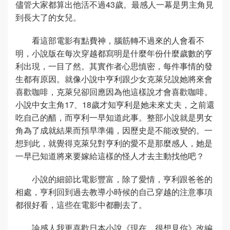
儘管大家都算出他活不過43歲。最感人一幕是男主角見
到長大了的女兒。
看這部電影有點費神，腦筋轉不過來的人會看不
明，小說版在每次穿越都寫明是什麼年份什麼歲數的亨
利出現，一目了然。其實作者心思慎密，每件事情的發
生都有原因。就像小說中亨利跟少女克萊兒說她將來會
喜歡咖啡，克萊兒卻回應因為他這樣說才會喜歡咖啡。
小說中女主角17、18歲才知亨利是她未來丈夫，之前還
吃自己的醋，而亨利一早知道此事。整部小說就是男女
角為了成就結果而預早準備，因歷史是不能改變的。一
想到此，就覺得克萊兒對亨利的愛不是那麼感人，她是
一早已知道將來要嫁給這樣的怪人才去主動找他吧？
小說的細節比電影豐富，除了愛情，亨利跟爸爸的
相處，亨利回到過去教導小時候的自己穿越的注意事項
都很好看，這些在電影中都刪去了。
論感人我更喜歡日本小說《現在，很想見你》改編