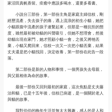
家沼田真帆香留。痊癒中應該多喝水，還要多看書。
小說分三部份，第一部份主角是家庭主婦信枝，剛
經歷流產，失去孩子的痛，遇上流浪的初生小貓，她把
小貓跟腹中流產的孩子連繫起來，但那是一種抗拒的態
度，雖然最初被幼貓的叫聲吸引，但她不想理會，然後
幼貓出現在家門，她才照顧小貓一會，之後又將牠丟
棄，小貓又爬回來，信枝一次又一次把小貓丟棄，結果
丈夫還是把小貓找回，決定收養，第一部份在此告一段
落。
第二部份是新的人物和事情，一個男孩失去母親，
與父親相依為命的故事。
最後一部份又回到最初的家庭，這次焦點是丈夫藤
治和貓，已是十五年後，信枝已病逝，是一個關於老人
與貓的故事。
我對伯伯的晚年生活並無太大興趣，感人的是人和