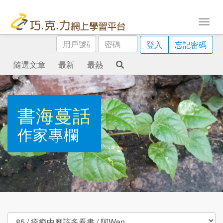
用
密
登入
忘記密碼
戶
碼
號
隨選文章
最新
最熱
碼
書海蔓話
作家專欄