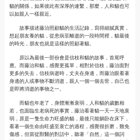
貓的關係，如果彼此有深厚的連繫，那麼，人和貓也可
以如親人一樣親近。
故事描述藤治照顧貓的生活記錄，寫得細膩真實，
想起朋友養的貓，從患病至離逝的一段時間裡，貓最後
的時光，朋友也就是這樣的照顧著貓。
原以為最後一部份會是信枝和貓的故事，首尾呼
應。而藤治和貓，感覺更孤單，相對於信枝，藤治面對
更多的失去，信枝病逝時，丈夫在身邊，而藤治眼看著
身邊的人或事物不斷消逝，親人一個一個去世，自己也
是即將消逝的事物之一。
而貓也年老了，身體漸漸衰弱，人和貓的歲數相
若，也面臨生老病死的事實，藤治看著貓一天一天地衰
弱，原是一隻生命力旺盛的貓，最後只能躺卧在床下，
看著一個生命由旺盛至衰亡的過程，感覺很折磨，難免
傷感，但當從獸醫的對話中，聽著「自然」這一個詞