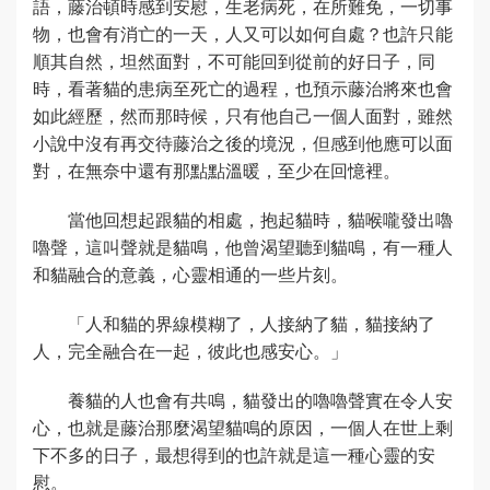
語，藤治頓時感到安慰，生老病死，在所難免，一切事
物，也會有消亡的一天，人又可以如何自處？也許只能
順其自然，坦然面對，不可能回到從前的好日子，同
時，看著貓的患病至死亡的過程，也預示藤治將來也會
如此經歷，然而那時候，只有他自己一個人面對，雖然
小說中沒有再交待藤治之後的境況，但感到他應可以面
對，在無奈中還有那點點溫暖，至少在回憶裡。
當他回想起跟貓的相處，抱起貓時，貓喉嚨發出嚕
嚕聲，這叫聲就是貓鳴，他曾渴望聽到貓鳴，有一種人
和貓融合的意義，心靈相通的一些片刻。
「人和貓的界線模糊了，人接納了貓，貓接納了
人，完全融合在一起，彼此也感安心。」
養貓的人也會有共鳴，貓發出的嚕嚕聲實在令人安
心，也就是藤治那麼渴望貓鳴的原因，一個人在世上剩
下不多的日子，最想得到的也許就是這一種心靈的安
慰。