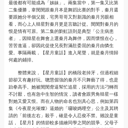
最後都有可能成為「姊妹」。兩集當中，第一集又比第
二集優勝，韋閔閔跟秦月本是舞蹈比賽的對手，秦月還
要跟她分半個父親，宅男哥哥又對新識的秦月另眼相
看，而心上人韓星對秦月更是言聽計從。閔閔對秦月的
恨是情有可原。第二集的劉虹語則是典型「公主病患
者」，因韓星在舞會上選秦月為舞伴，因而懷恨在心，
苦苦進逼，卻因此促使兄長對滿肚委屈的秦月由憐生
愛。事隔兩載，【星月童話】進入尾聲，就是秦月情歸
何處的鋪排。
整體來說，【星月童話】的橋段老掉牙，但過程細
節卻又有趣好玩。聰慧倔強的秦月不只舞藝了得，也是
跆拳高手。她被閔閔脅逼幫忙追星，採用的方法刁轉而
不討厭，也有急中生智的情況，讀者會跟男角韓星一樣
對她又愛又恨。而在人物的命名也別具心思，例如第四
集《今夜星光璀燦》逼婚的「囉唆媽哩空」公主及其聘
請的「前後左右」殺手，確是令人忍俊不禁。雖說是童
話，【星月】的情節較多描繪同學之間的競爭、父母子