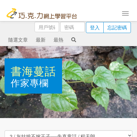
用
密
登入
忘記密碼
戶
碼
號
隨選文章
最新
最熱
碼
書海蔓話
作家專欄