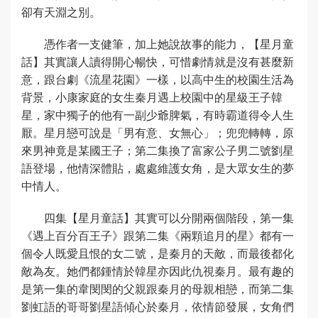
卻有天淵之別。
憑作者一支健筆，加上她說故事的能力，【星月童
話】其實讓人讀得開心暢快，可惜劇情就是沒有甚麼新
意，跟台劇《流星花園》一樣，以高中生的校園生活為
背景，小康家庭的女生秦月遇上校園中的星級王子韓
星，家中獨子的他有一副少爺脾氣，有時霸道得令人生
厭。星月戀可說是「男有意、女無心」；兜兜轉轉，原
來男神竟是某國王子；第二集換了富家公子男二號劉星
語登場，他情深體貼，處處維護女角，是大眾女生的夢
中情人。
四集【星月童話】其實可以分開兩個階段，第一集
《遇上百分百王子》跟第二集《兩顆追月的星》都有一
個令人既愛且恨的女二號，是秦月的天敵，而最後都化
敵為友。她們都鍾情於韓星亦因此仇視秦月。最有趣的
是第一集的韋閔閔的父親跟秦月的母親相戀，而第二集
劉虹語的哥哥劉星語傾心於秦月，依情節發展，女角們