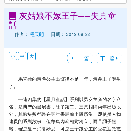
灰姑娘不嫁王子──失真童
話
作者：
程天朗
日期： 2018-09-23
小
中
大
上一篇
下一篇
馬翠蘿的港產公主出爐後不足一年，港產王子誕生
了。
一連四集的【星月童話】系列以男女主角的名字命
名，是典型的書展書，除了第二、三集相隔兩年出版以
外，其餘集數都是在翌年書展前出版續集。即使是人物
連貫的系列故事，但每集內容相對獨立，而且調子輕
鬆，確是夏日消暑妙品，可是王子跟公主的受歡迎指數