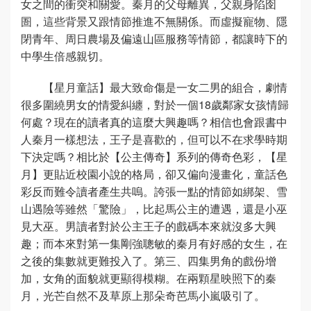
女之間的衝突和關愛。秦月的父母離異，父親身陷囹
圄，這些背景又跟情節推進不無關係。而虛擬寵物、隱
閉青年、周日農場及偏遠山區服務等情節，都讓時下的
中學生倍感親切。
【星月童話】最大致命傷是一女二男的組合，劇情
很多圍繞男女的情愛糾纏，對於一個18歲鄰家女孩情歸
何處？現在的讀者真的這麼大興趣嗎？相信也會跟書中
人秦月一樣想法，王子是喜歡的，但可以不在求學時期
下決定嗎？相比於【公主傳奇】系列的傳奇色彩，【星
月】更貼近校園小說的格局，卻又偏向漫畫化，童話色
彩反而難令讀者產生共嗚。誇張一點的情節如綁架、雪
山遇險等雖然「驚險」，比起馬公主的遭遇，還是小巫
見大巫。男讀者對於公主王子的戲碼本來就沒多大興
趣；而本來對第一集剛強聰敏的秦月有好感的女生，在
之後的集數就更難投入了。第三、四集男角的戲份增
加，女角的面貌就更顯得模糊。在兩顆星映照下的秦
月，光芒自然不及草原上那朵奇芭馬小嵐吸引了。