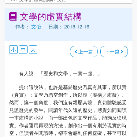
文學的虛實結構
作者：
文怡
日期： 2018-12-16
小
中
大
上一篇
下一篇
有人說：「歷史和文學，一實一虛。」
提出這說法，也許是基於歷史乃真有其事，所以實
（真實）；文學乃憑空創作，所以虛（虛構／虛擬）。
然而，換一個角度，我們沒有親歷其境，真切體驗感受
見證歷史的發生。閱讀年代久遠的歷史，感覺如同閱讀
一本虛構的小說。而一部出色的文學作品，能夠反映現
實。作者運用再現的方法，創作出一個有別於現實的時
空，但讀者在閱讀時，卻不會感到任何窒礙，甚至可以