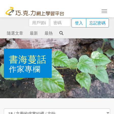
用
密
登入
忘記密碼
戶
碼
號
隨選文章
最新
最熱
碼
書海蔓話
作家專欄