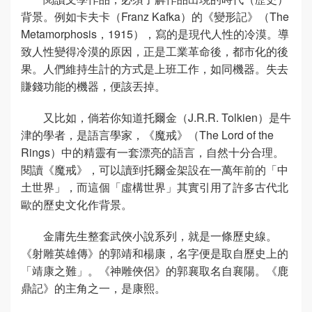
背景。例如卡夫卡（Franz Kafka）的《變形記》（The
Metamorphosis，1915），寫的是現代人性的冷漠。導
致人性變得冷漠的原因，正是工業革命後，都市化的後
果。人們維持生計的方式是上班工作，如同機器。失去
賺錢功能的機器，便該丟掉。
又比如，倘若你知道托爾金（J.R.R. Tolkien）是牛
津的學者，是語言學家，《魔戒》（The Lord of the
Rings）中的精靈有一套漂亮的語言，自然十分合理。
閱讀《魔戒》，可以讀到托爾金架設在一萬年前的「中
土世界」，而這個「虛構世界」其實引用了許多古代北
歐的歷史文化作背景。
金庸先生整套武俠小說系列，就是一條歷史線。
《射雕英雄傳》的郭靖和楊康，名字便是取自歷史上的
「靖康之難」。《神雕俠侶》的郭襄取名自襄陽。《鹿
鼎記》的主角之一，是康熙。