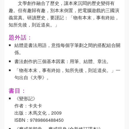
文學創作融合了歷史，讓本來沉悶的歷史變得有
趣。但有趣歸有趣，別本末倒置，把電腦遊戲的三國演
義當真。研讀歷史，要謹記：「物有本末，事有終始，
知所先後，則近道矣。」
題外話：
結體是書法用語，意指每個字筆劃之間的搭配組合關
係。
書法創作的三個基本因素：用筆、結體、章法。
「物有本末，事有終始，知所先後，則近道矣。」一
句出自《大學》。
書目：
《變形記》
作者：卡夫卡
出版：木馬文化，2009
ISBN：9789866488450
《魔戒首部曲──魔戒現身 (全新修訂譯本)》