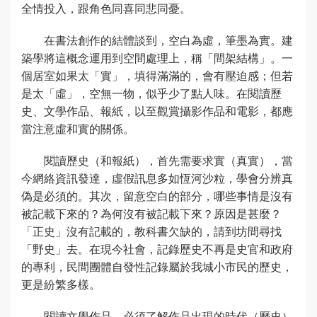
全情投入，跟角色同喜同悲同憂。
在書法創作的結體談到，空白為虛，筆墨為實。建
築學將這概念運用到空間處理上，稱「間架結構」。一
個居室如果太「實」，填得滿滿的，會有壓迫感；但若
是太「虛」，空無一物，似乎少了點人味。在閱讀歷
史、文學作品、報紙，以至觀賞攝影作品和電影，都應
當注意虛和實的關係。
閱讀歷史（和報紙），首先需要求實（真實），當
今網絡資訊發達，虛假訊息多如恆河沙粒，學會分辨真
偽是必須的。其次，留意空白的部分，哪些事情是沒有
被記載下來的？為何沒有被記載下來？原因是甚麼？
「正史」沒有記載的，教科書欠缺的，請到坊間尋找
「野史」去。在現今社會，記錄歷史不再是史官和政府
的專利，民間團體自發性記錄屬於我城小市民的歷史，
更是紛繁多樣。
閱讀文學作品，必須了解作品出現的時代（歷史）