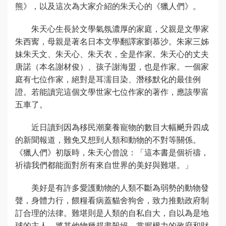
熊》，以及這次為大家介紹的朱天心的《獵人們》。
朱天心生長於文學氣氛濃厚的家庭，父親是文學家
朱西寗，母親是著名日本文學翻譯家劉慕沙。朱家三姊
妹朱天文、朱天心、朱天衣，全是作家。朱天心的丈夫
唐諾（本名謝材俊）、孩子謝海盟，也是作家。一個家
庭有七位作家，絕對是耳濡目染、潛移默化的最佳例
證。若能讀完這個文學世家七位作家的著作，應該學富
五車了。
近日讀到因為移民潮棄養寵物的數目大幅飇升四成
的新聞報道，難免又想到人類和動物的不對等關係。
《獵人們》初版時，朱天心曾說：「這本書是個祈禱，
祈禱我們都能面對所有來自世界的美好與難堪。」
美好是有許多愛護動物的人類不斷為弱勢的動物發
聲，身體力行，餵糧看病蓋貓舍狗舍，致力推動政府制
訂合理的法律。難堪則是人類的自私自大，自以為是地
球的主人，將其他物種趕盡殺絕。掌握權力的政府和財