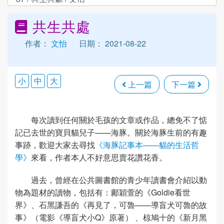
共生共處
作者：
文怡
日期： 2021-08-22
小
中
大
上一篇
下一篇
每次讀到任何關於毛孩的文章或作品，總免不了惦
記已去世的寶貝貓兒子——海豚。關於海豚生前的有趣
事跡，歡迎大家去尋找
《海豚記事本——貓的生活哲
學》
來看，作者本人不好意思賣花讚花香。
過去，曾經在公共圖書館的青少年讀書會介紹以動
物為題材的讀物，包括有：鄺穎萱的《Goldie看世
界》、石黑謙吾的《再見了，可魯——導盲犬可魯的故
事》（電影《導盲犬小Q》原著） 、椋鳩十的《新月黑