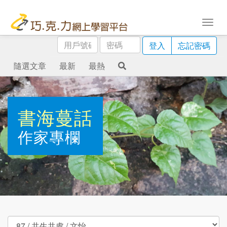
用
密
登入
忘記密碼
戶
碼
號
隨選文章
最新
最熱
碼
書海蔓話
作家專欄