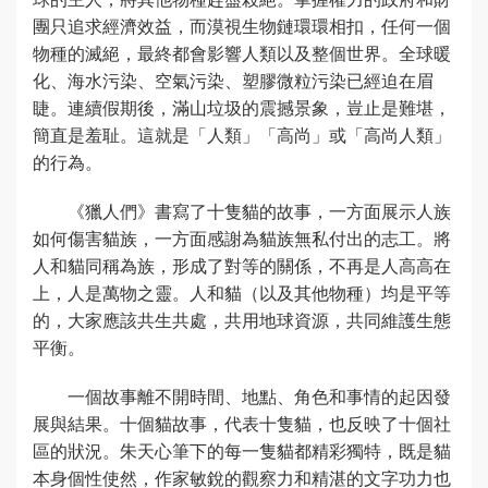
團只追求經濟效益，而漠視生物鏈環環相扣，任何一個
物種的滅絕，最終都會影響人類以及整個世界。全球暖
化、海水污染、空氣污染、塑膠微粒污染已經迫在眉
睫。連續假期後，滿山垃圾的震撼景象，豈止是難堪，
簡直是羞耻。這就是「人類」「高尚」或「高尚人類」
的行為。
《獵人們》書寫了十隻貓的故事，一方面展示人族
如何傷害貓族，一方面感謝為貓族無私付出的志工。將
人和貓同稱為族，形成了對等的關係，不再是人高高在
上，人是萬物之靈。人和貓（以及其他物種）均是平等
的，大家應該共生共處，共用地球資源，共同維護生態
平衡。
一個故事離不開時間、地點、角色和事情的起因發
展與結果。十個貓故事，代表十隻貓，也反映了十個社
區的狀況。朱天心筆下的每一隻貓都精彩獨特，既是貓
本身個性使然，作家敏銳的觀察力和精湛的文字功力也