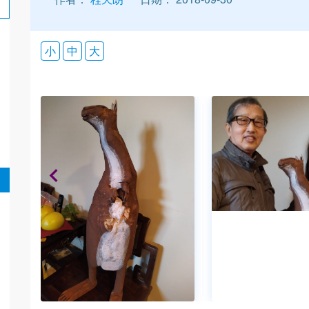
小
中
大