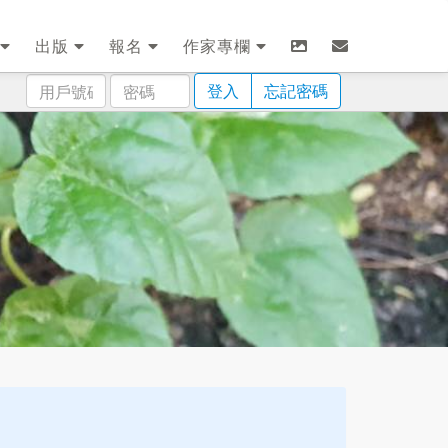
出版
報名
作家專欄
用
密
登入
忘記密碼
戶
碼
號
碼