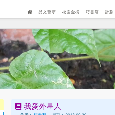
晶文薈萃
校園金榜
巧書店
計劃
我愛外星人
作者：
程天朗
日期： 2018-09-30