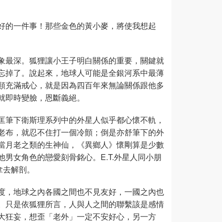
好的一件事！那些金色的黃小麥，將使我想起
象最深。狐狸讓小王子明白關係的重要，關鍵就
忘掉了。說起來，地球人可能是全銀河系中最薄
類充滿戒心，就是因為四百年來無論關係跟他多
就即時變臉，恩斷義絕。
匡筆下衛斯理系列中的外星人似乎都心懷不軌，
老布，就忍不住打一個冷顫；倒是亦舒筆下的外
當月老之類的生神仙，《異鄉人》懷剛算是少數
男女角色的戀愛刻骨銘心。E.T.外星人同小朋
拿去解剖。
度，地球之內各國之間也不見友好，一國之內也
。只是依狐狸所言，人與人之間的聯繫該是感情
大狂妄，想歪「老外」一定不安好心，另一方