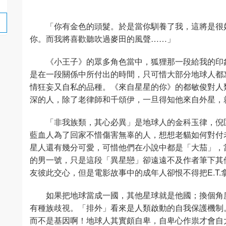
「你有金色的頭髮。於是當你馴養了我，這將是很
你。而我將喜歡聽吹過麥田的風聲……」
《小王子》的眾多角色當中，狐狸那一段給我的印
是在一段關係中所付出的時間，只可惜大部分地球人都
情狂妄又自私的品種。《來自星星的你》的都敏俊對人
深的人，除了老律師和千頌伊，一旦得知他來自外星，
「非我族類，其心必異」是地球人的金科玉律，倪
藍血人為了回家不惜傷害無辜的人，想想老貓如何對付
星人還有幾分可愛，可惜他們在小說中都是「大茄」，
的男一號，只是這段「異星戀」卻遠遠不及作者筆下其他
友彼此交心，但是電影故事中的成年人卻恨不得把E.T.
如果把地球當成一國，其他星球就是他國；換個角
有種族歧視。「排外」看來是人類啟動的自我保護機制
而不是基因啊！地球人其實頗自卑，自卑心作祟才會自