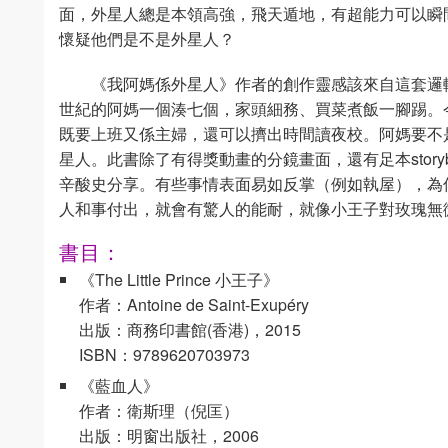
面，外星人總是本領高強，飛天遁地，有超能力可以瞬
懷疑他們是不是外星人？
《我阿媽係外星人》作者的創作靈感該來自這套邏
世紀的阿媽一個湊七個，家頭細務、買菜煮飯一腳踢。
既要上班又係主婦，還可以擠出時間讀夜校。阿媽要不
星人。此書除了有得獎動畫的分鏡畫面，還有足本story
辛酸史分享。有些事情表面易如反掌（例如執屋），為
人和事付出，就會有驚人的能耐，就像小王子對玫瑰無
書目：
《The Little Prince 小王子》
作者：Antoine de Saint-Exupéry
出版：商務印書館(香港)，2015
ISBN：9789620703973
《藍血人》
作者：衛斯理（倪匡）
出版：明窗出版社，2006