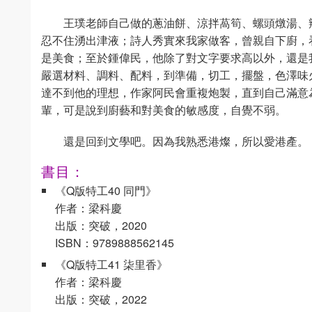
王璞老師自己做的蔥油餅、涼拌萵筍、螺頭燉湯、
忍不住湧出津液；詩人秀實來我家做客，曾親自下廚，
是美食；至於鍾偉民，他除了對文字要求高以外，還是
嚴選材料、調料、配料，到準備，切工，擺盤，色澤味
達不到他的理想，作家阿民會重複炮製，直到自己滿意
輩，可是說到廚藝和對美食的敏感度，自覺不弱。
還是回到文學吧。因為我熟悉港燦，所以愛港產。
書目：
《Q版特工40 同門》
作者：梁科慶
出版：突破，2020
ISBN：9789888562145
《Q版特工41 柒里香》
作者：梁科慶
出版：突破，2022