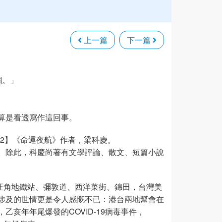
上一篇
下一篇
關。」
算是看透寫作這回事。
42】《命運夜航》作者，梁科慶。
。除此，科慶尚著有文學評論、散文、短篇小說
旺角地鐵站、彌敦道、西洋菜街、錦田，台灣美
涉及的世情更是令人感慨不已：港台兩地幫會在
亥年年尾爆發的COVID-19病毒事件，