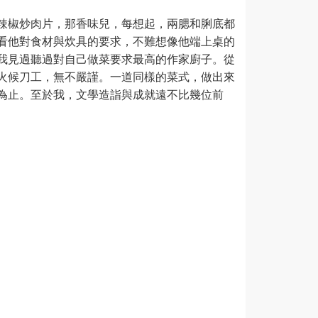
辣椒炒肉片，那香味兒，每想起，兩腮和脷底都
看他對食材與炊具的要求，不難想像他端上桌的
我見過聽過對自己做菜要求最高的作家廚子。從
火候刀工，無不嚴謹。一道同樣的菜式，做出來
為止。至於我，文學造詣與成就遠不比幾位前