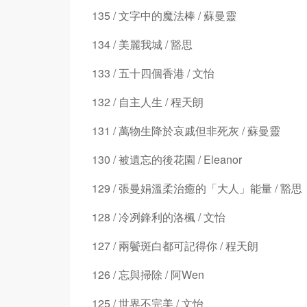
135 / 文字中的魔法棒 / 蘇曼靈
134 / 美麗我城 / 豁思
133 / 五十四個香港 / 文怡
132 / 自主人生 / 程天朗
131 / 萬物生降於哀戚但非死灰 / 蘇曼靈
130 / 被遺忘的後花園 / Eleanor
129 / 張曼娟溫柔治癒的「大人」能量 / 豁思
128 / 冷冽鋒利的洛楓 / 文怡
127 / 兩鬢斑白都可記得你 / 程天朗
126 / 忘與掃除 / 阿Wen
125 / 世界不完美 / 文怡