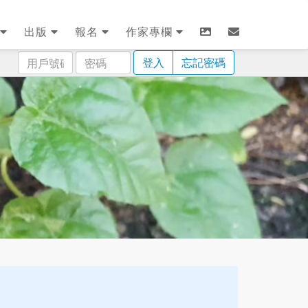
出版
報名
作家專欄
用
密
登入
忘記密碼
戶
碼
號
碼