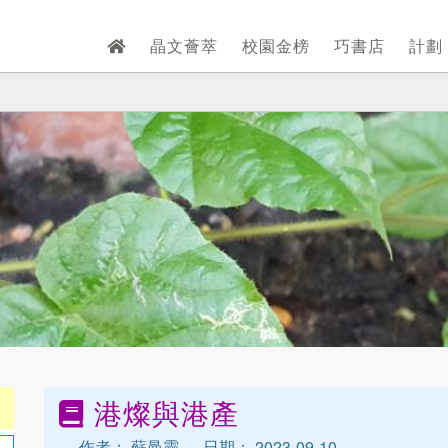
晶文薈萃
校園金榜
巧書店
計劃
港燦與港產
作者： 蘇曼靈
日期： 2023-09-10