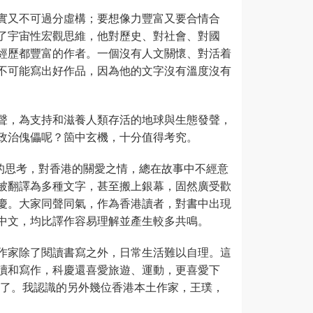
實又不可過分虛構；要想像力豐富又要合情合
了宇宙性宏觀思維，他對歷史、對社會、對國
經歷都豐富的作者。一個沒有人文關懷、對活着
不可能寫出好作品，因為他的文字沒有溫度沒有
聲，為支持和滋養人類存活的地球與生態發聲，
政治傀儡呢？箇中玄機，十分值得考究。
的思考，對香港的關愛之情，總在故事中不經意
被翻譯為多種文字，甚至搬上銀幕，固然廣受歡
慶。大家同聲同氣，作為香港讀者，對書中出現
中文，均比譯作容易理解並產生較多共鳴。
作家除了閱讀書寫之外，日常生活難以自理。這
讀和寫作，科慶還喜愛旅遊、運動，更喜愛下
探了。我認識的另外幾位香港本土作家，王璞，