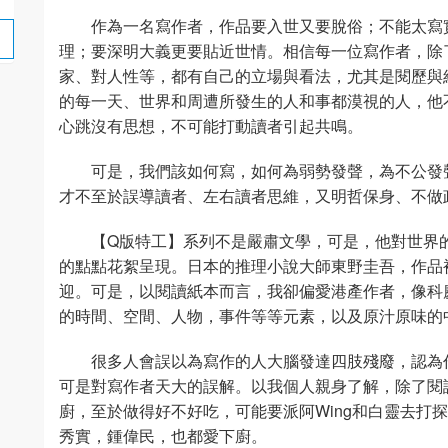
作為一名寫作者，作品要入世又要脫俗；不能太寫
理；要深明大義更要貼近世情。相信每一位寫作者，除
家、對人性等，都有自己的立場與看法，尤其是閱歷與
的每一天、世界和周遭所發生的人和事都漠視的人，他
心跳沒有思想，不可能打動讀者引起共鳴。
可是，我們該如何寫，如何為弱勢發聲，為不公發
才不至於誤導讀者、左右讀者思維，又明哲保身、不做
【Q版特工】系列不是嚴肅文學，可是，他對世界
的點點花絮呈現。日本的推理小說大師東野圭吾，作品
迎。可是，以閱讀紙本而言，我卻偏愛港產作者，像科
的時間、空間、人物，事件等等元素，以及原汁原味的
很多人會誤以為寫作的人大腦發達四肢殘廢，認為
可是對寫作者天大的誤解。以我個人親身了解，除了閱
廚，至於做得好不好吃，可能要派阿Wing和白靈去打
秀實，鍾偉民，也都愛下廚。