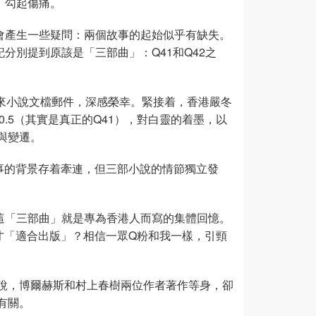
憶，勾起傷痛。
免會產生一些疑問：兩個故事的起始似乎有缺失。
記分別提到原該是「三部曲」：Q41和Q42之
傳來小說文檔郵件，深感榮幸。緊接着，香港嚴冬
0.5（其實是真正的Q41），對白靈的着墨，以
與變遷。
故事的背景存着牽連，但三部小說的情節獨立發
必這「三部曲」就是專為香港人而寫的集體回憶。
時才「適合出版」？相信一眾Q粉和我一樣，引頸
說，博爾赫斯和村上春樹兩位作者著作等身，卻
有關。