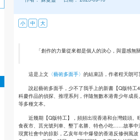
小
中
大
「創作的力量從來都是個人的決心，與靈感無
這是上文
〈藝術多面手〉
的結束語，作者程天朗可
說起藝術多面手，少不了我手上的新書【Q版特工
科慶作品的偵探、推理系列，伴隨無數本港青少年成長
等多種文本。
近幾期【Q版特工】，頻頻出現香港和台灣鏡頭。
食夜市、莒光號列車、墾丁名勝、特色小吃……故事中
現實社會中的掠影，乙亥年年中爆發的香港反修例風波，乙