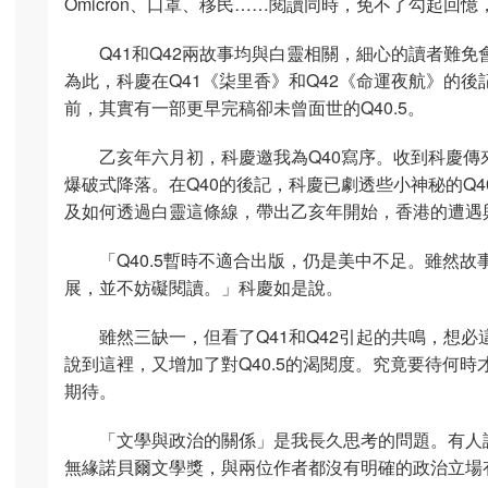
Omicron、口罩、移民……閱讀同時，免不了勾起回
Q41和Q42兩故事均與白靈相關，細心的讀者難
為此，科慶在Q41《柒里香》和Q42《命運夜航》的後
前，其實有一部更早完稿卻未曾面世的Q40.5。
乙亥年六月初，科慶邀我為Q40寫序。收到科慶
爆破式降落。在Q40的後記，科慶已劇透些小神秘的Q4
及如何透過白靈這條線，帶出乙亥年開始，香港的遭遇
「Q40.5暫時不適合出版，仍是美中不足。雖然
展，並不妨礙閱讀。」科慶如是說。
雖然三缺一，但看了Q41和Q42引起的共鳴，想
說到這裡，又增加了對Q40.5的渴閱度。究竟要待何
期待。
「文學與政治的關係」是我長久思考的問題。有人
無緣諾貝爾文學獎，與兩位作者都沒有明確的政治立場