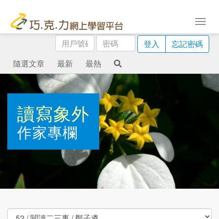
用
密
登入
忘記密碼
戶
碼
號
隨選文章
最新
最熱
碼
讀寫象外
作家專欄