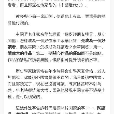
看看，而且歸還在他家偷的《中國近代史》。
教授與小偷一席話後，便送他上火車，票還是教授
替他付錢的。
中國著名作家余華曾經跟一個廚師朋友聊天，朋友
問他：怎樣成為一個好作家？余華回答：先
成為一個好
讀者
。朋友再問：怎樣成為好讀者？余華回答：第一、
讀偉大的作品
；第二、要
關心作品的優點
而不是缺點。
作品的缺點跟讀者無關，優點卻可提升讀者的水準。
歷史學家陳寅恪在年少時拜會史學家夏曾佑，老人
對他說：你能讀外國書是很不錯的，我只能讀中國書，
而且都讀完了，現在已沒書可讀。陳寅恪當時不以為
然，年老時卻恍然大悟，因為他發現中國古書不過幾十
種，是可以讀完的。
這幾件逸事告訴我們幾樣關於閱讀的事：一、
閱讀