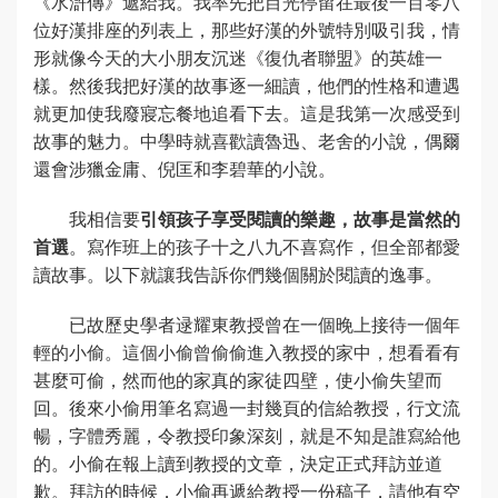
《水滸傳》遞給我。我率先把目光停留在最後一百零八
位好漢排座的列表上，那些好漢的外號特別吸引我，情
形就像今天的大小朋友沉迷《復仇者聯盟》的英雄一
樣。然後我把好漢的故事逐一細讀，他們的性格和遭遇
就更加使我廢寢忘餐地追看下去。這是我第一次感受到
故事的魅力。中學時就喜歡讀魯迅、老舍的小說，偶爾
還會涉獵金庸、倪匡和李碧華的小說。
我相信要
引領孩子享受閱讀的樂趣，故事是當然的
首選
。寫作班上的孩子十之八九不喜寫作，但全部都愛
讀故事。以下就讓我告訴你們幾個關於閱讀的逸事。
已故歷史學者逯耀東教授曾在一個晚上接待一個年
輕的小偷。這個小偷曾偷偷進入教授的家中，想看看有
甚麼可偷，然而他的家真的家徒四壁，使小偷失望而
回。後來小偷用筆名寫過一封幾頁的信給教授，行文流
暢，字體秀麗，令教授印象深刻，就是不知是誰寫給他
的。小偷在報上讀到教授的文章，決定正式拜訪並道
歉。拜訪的時候，小偷再遞給教授一份稿子，請他有空