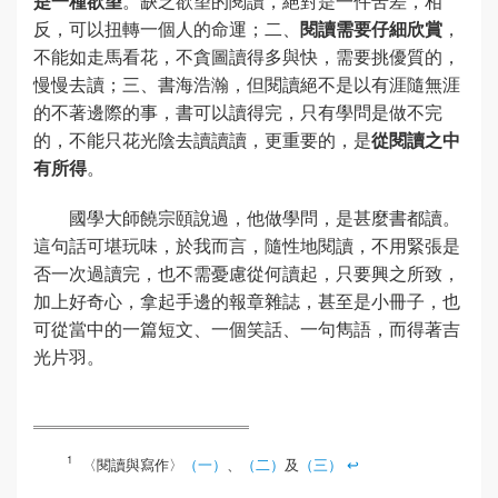
是一種欲望
。缺乏欲望的閱讀，絕對是一件苦差，相
反，可以扭轉一個人的命運；二、
閱讀需要仔細欣賞
，
不能如走馬看花，不貪圖讀得多與快，需要挑優質的，
慢慢去讀；三、書海浩瀚，但閱讀絕不是以有涯隨無涯
的不著邊際的事，書可以讀得完，只有學問是做不完
的，不能只花光陰去讀讀讀，更重要的，是
從閱讀之中
有所得
。
國學大師饒宗頤說過，他做學問，是甚麼書都讀。
這句話可堪玩味，於我而言，隨性地閱讀，不用緊張是
否一次過讀完，也不需憂慮從何讀起，只要興之所致，
加上好奇心，拿起手邊的報章雜誌，甚至是小冊子，也
可從當中的一篇短文、一個笑話、一句雋語，而得著吉
光片羽。
〈閱讀與寫作〉
（一）
、
（二）
及
（三）
↩