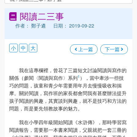
閱讀二三事
作者： 鄭子遴
日期： 2019-09-22
小
中
大
上一篇
下一篇
我在這專欄裡，曾花了三篇短文討論閱讀與寫作的
1
關係（參閱〈閱讀與寫作〉系列
），當中牽涉一些技
巧的問題，孩童和青少年需要用年月去慢慢吸收和揣
摩。關於閱讀，寫作班的家長都會問我有甚麼辦法提升
孩子閱讀的興趣，其實談到興趣，就不是技巧和方法的
問題，而是要先領教故事的魅力。
我在小學四年級開始閱讀《水滸傳》，那時學習寫
閱讀報告，需要那一本書來閱讀，父親就把一套三冊的