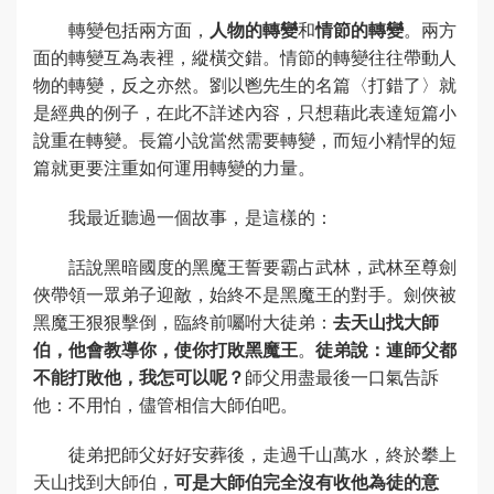
轉變包括兩方面，
人物的轉變
和
情節的轉變
。兩方
面的轉變互為表裡，縱橫交錯。情節的轉變往往帶動人
物的轉變，反之亦然。劉以鬯先生的名篇〈打錯了〉就
是經典的例子，在此不詳述內容，只想藉此表達短篇小
說重在轉變。長篇小說當然需要轉變，而短小精悍的短
篇就更要注重如何運用轉變的力量。
我最近聽過一個故事，是這樣的：
話說黑暗國度的黑魔王誓要霸占武林，武林至尊劍
俠帶領一眾弟子迎敵，始終不是黑魔王的對手。劍俠被
黑魔王狠狠擊倒，臨終前囑咐大徒弟：
去天山找大師
伯，他會教導你，使你打敗黑魔王
。
徒弟說：連師父都
不能打敗他，我怎可以呢？
師父用盡最後一口氣告訴
他：不用怕，儘管相信大師伯吧。
徒弟把師父好好安葬後，走過千山萬水，終於攀上
天山找到大師伯，
可是大師伯完全沒有收他為徒的意