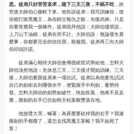
思。徒弟只好苦苦哀求，跪下三天三夜，不眠不吃
，終
究使大師伯心腸軟下來。他告訴徒弟：我可訓練你，使
你能打敗黑魔王，為你師父報仇之餘，光復武林。只是
你要答應我一個條件。徒弟跪拜他說：大師伯儘管說，
上刀山下油鍋，徒弟在所不計。大師伯說：無論發生甚
麼事，你都要完全的信任我，順服我。徒弟再三向大師
伯叩頭許諾。
徒弟滿心期待大師伯會傳授絕世武學給他，怎料大
師伯淡然地說：先休息三天，三天後才開始訓練。三天
後，大師伯要跟徒弟來一場比試。徒弟以為他要先試試
自己的劍術去到哪個水平，便緊握手中利劍，蓄勢待
發。怎料大師伯的劍勢如破竹，快如疾風，他來不及反
應，握劍的右手已仿如秋天枯葉般墜落在地。
他放聲大哭，喊著：為甚麼要砍掉我的右手？我連
握劍的手都廢了，還怎去找黑魔王算帳？我不如死了
算！