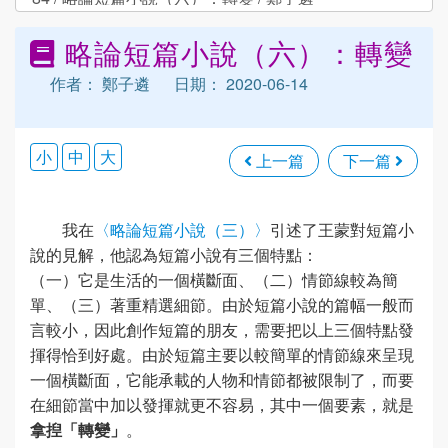
略論短篇小說（六）：轉變
作者： 鄭子遴
日期： 2020-06-14
小
中
大
上一篇
下一篇
我在
〈略論短篇小說（三）〉
引述了王蒙對短篇小
說的見解，他認為短篇小說有三個特點：
（一）它是生活的一個橫斷面、（二）情節線較為簡
單、（三）著重精選細節。由於短篇小說的篇幅一般而
言較小，因此創作短篇的朋友，需要把以上三個特點發
揮得恰到好處。由於短篇主要以較簡單的情節線來呈現
一個橫斷面，它能承載的人物和情節都被限制了，而要
在細節當中加以發揮就更不容易，其中一個要素，就是
拿揑「轉變」
。