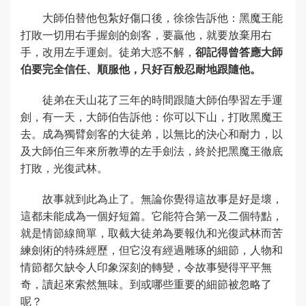
大師伯替他包紮好傷口後，徐徐告訴他：黑魔王能
打敗一切用右手握劍的劍客，要贏他，就要放棄用右
手，改用左手運劍。徒弟大惑不解，
卻記得曾答應大師
伯要完全信任、順服他，只好百般忍耐地跟隨他。
徒弟在天山花了三年的時間跟隨大師伯學習左手運
劍，有一天，大師伯告訴他：你可以下山，打敗黑魔王
去。成為獨臂劍客的大徒弟，以無比的決心和耐力，以
及大師伯三年來所教導的左手劍法，終於把黑魔王徹底
打敗，光復武林。
故事就到此為止了。無論你覺得這故事是好是壞，
這都未能成為一個好短篇。它能符合第一及二個特點，
就是情節線簡單，取截大徒弟為要報仇和光復武林而苦
練劍術的特殊經歷，但它沒有經過雕琢的細節，人物和
情節都欠缺令人印象深刻的轉變，令故事變得平平無
奇，讀起來索然無味。到或哪些重要的細節被忽略了
呢？