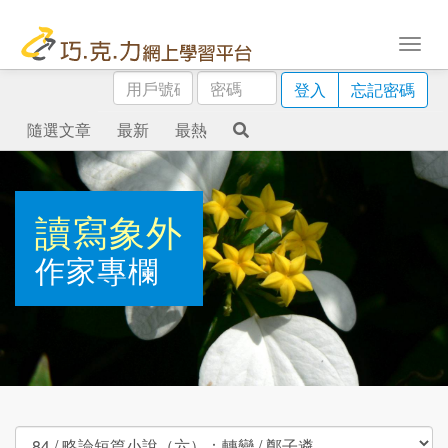
用
密
登入
忘記密碼
戶
碼
號
隨選文章
最新
最熱
碼
讀寫象外
作家專欄