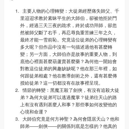
主要人物的心理轉變：大徒弟經歷痛失師父、千
里迢迢求教於素昧平生的大師伯，卻被他拒於門
外，經過三天三夜的跪求，終於成功拜師，卻忽
然被師父斷了右手，再忍辱負重苦練三年之久，
最終才能一雪前恥。究竟這位徒弟的心理轉變有
多大呢？但作品中沒有一句描述過他有甚麼轉
變；另一方面，大師伯亦是故事的重要人物，到
底他心裡面甚麼葫蘆賣甚麼藥？為何他一開始會
對教這位徒弟的興趣缺缺呢？他在那三年裡，如
何跟徒弟相處？他在教導劍術之外，還有甚麼傳
授給徒弟？這一切都沒有在故事裡呈現。
情節的轉變：黑魔王殺了劍俠，有沒有追殺大徒
弟？為何大徒弟可以逃過魔掌？徒弟往天山的路
上有沒有遇到甚麼人和事？那些事如何改變他的
心境和命運？
大師伯究竟是何方神聖？為何會隱居天山？他和
師弟——劍俠——的關係到底是怎樣的？他真的