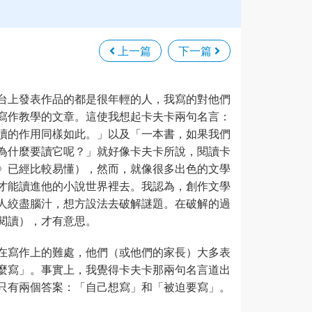
上一篇
下一篇
台上發表作品的都是很年輕的人，我寫的對他們
寫作教學的文章。這使我想起卡夫卡兩句名言：
讀的作用同樣如此。」以及「一本書，如果我們
為什麼要讀它呢？」就好像卡夫卡所說，閱讀卡
》已經比較易懂），然而，就像很多出色的文學
才能讀進他的小說世界裡去。我認為，創作文學
人絞盡腦汁，想方設法去破解謎題。在破解的過
閱讀），才有意思。
在寫作上的難處，他們（或他們的家長）大多表
麼寫」。事實上，我覺得卡夫卡那兩句名言道出
只有兩個答案：「自己想寫」和「被迫要寫」。