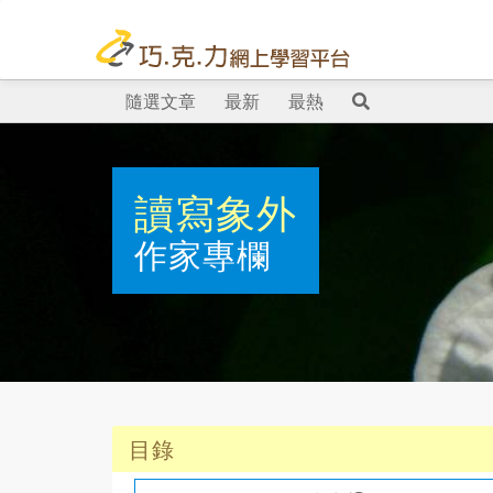
隨選文章
最新
最熱
讀寫象外
作家專欄
目錄