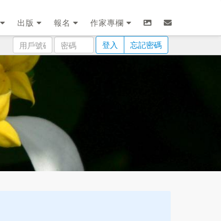
出版
報名
作家專欄
用
密
登入
忘記密碼
戶
碼
號
碼