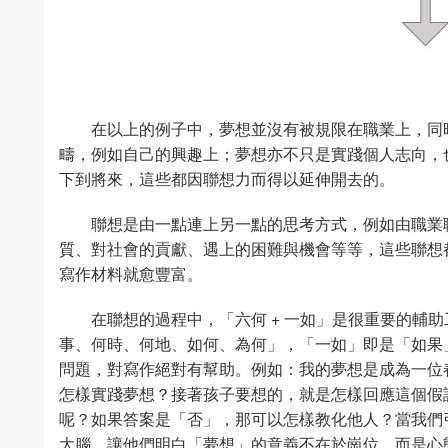
在以上的例子中，夢想並沒有被規限在職業上，同
疇，例如自己的興趣上；夢想亦不只是實踐個人志向，
下到將來，這些都因聯想力而得以延伸開去的。
聯想是由一點連上另一點的思考方式，例如由職業
質、對社會的貢獻、遇上的困難與機會等等，這些聯想
寫作材料就愈豐富。
在聯想的過程中，「六何 + 一如」是很重要的輔
事、何時、何地、如何、為何」，「一如」即是「如果
問題，對寫作絕對有幫助。例如：我的夢想是成為一位
怎樣實踐夢想？接著孩子要想的，就是怎樣回應這個假
呢？如果答案是「否」，那可以怎樣教化他人？當我們
大腦，讓他們明白「夢想」的意義不在於崗位，而是心