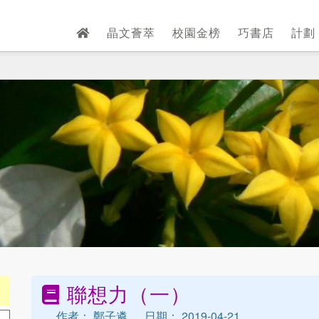
晶文薈萃
校園金榜
巧書店
計劃
聯想力（一）
作者： 鄭子遴
日期： 2019-04-21