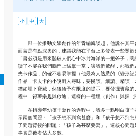
小
中
大
跟一位推動文學創作的年青編輯談起，他說在其平
而言是有點深奧的，建議我能在平台上多發表一些關於
「書必須是用來鑿破人們心中冰封海洋的一把斧子，閱
讀了不能在我們腦門上猛擊一掌，讓我們驚醒，那我們
夫卡作品，的確不容易掌握（他最為人熟悉的《變形記
作品，卡夫卡的小說耐人尋味，要慢讀、細讀、精讀，
猶如埋下寶藏，然後給予有限度的提示，要發掘寶藏的
程中，得著樂趣與啟迪，這樣的一種埋（創作）與掘（
在指導年幼孩子寫作的過程中，我多一點明白孩子
示兩個問題：「孩子想不到寫甚麼」和「孩子想不到怎
了問題背後的問題：「孩子為甚麼要寫」。這核心問題
事實是後者佔大多數。