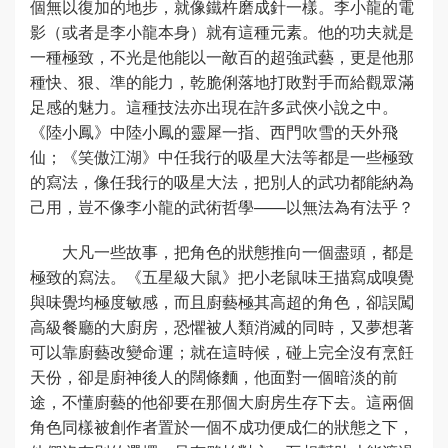
個無以復加的地步，就像鐵杵磨成針一樣。李小龍的電
影（或者是李小龍本身）就有這種元素。他的功夫就是
一種極致，不光是他能以一敵百的超強武藝，更是他那
種快、狠、準的能力，乾脆俐落地打敗對手而給觀眾滿
足感的魅力。這種技法亦出現在許多武俠小說之中。
《陸小鳳》中陸小鳳的靈犀一指、西門吹雪的天外飛
仙；《笑傲江湖》中任我行的吸星大法等都是一些極致
的寫法，像任我行的吸星大法，把別人的武功都能納為
己用，豈不像李小龍的武術哲學——以無法為有法乎？
大凡一些故事，把角色的狀態推向一個盡頭，都是
極致的寫法。《五星級大鼠》把小老鼠味王描寫成嗅覺
與味覺均極度敏感，而且廚藝極其高超的角色，卻誤闖
高級餐廳的大廚房，恐懼被人類消滅的同時，又夢想著
可以靠廚藝改變命運；就在這時候，碰上完全沒有烹飪
天份，卻是廚神後人的闊條麵，他面對一個暗淡的前
途，不懂廚藝的他卻要在那個大廚房生存下去。這兩個
角色同樣被創作者置於一個不成功便成仁的狀態之下，