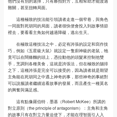
他們沒有別的選擇，只有夥拍對方，互相幫助才能渡過
難關，甚至扭轉局面。
這種極致的技法能引領讀者走進一個窄巷，與角色
一同面對死胡同的局面，讀者很快便會投入到故事情節
裡去，要看看主角如何越過障礙，逃出生天。
在極致這種技法之中，必定有誇張的設定和寫作技
巧，例如《五星級大鼠》就設定一隻廚神級的老鼠，牠
竟可以在闊條麵的頭上，憑拉動他的頭髮來控制他雙
手，烹調到各種美食，這就是誇張法，但在極致的舖排
之下，這種誇張是完全可以接受的，因為讀者就是期望
主角能在死胡同之中遇上神奇的事，那些神奇的事絕對
可以說服讀者繼續追看故事的發展，而且產生一種莫名
的興奮與滿足感。
這有點像羅伯特．墨基（Robert McKee）所講的
對立原則（the principle of antagonism）：主角和主角
的故事只有在對立力量迫使下，才能在理智面引人入