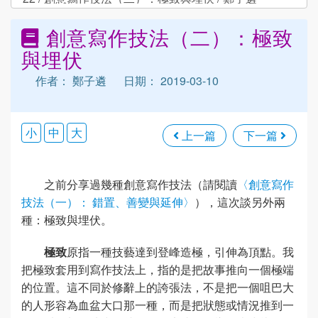
創意寫作技法（二）：極致
與埋伏
作者： 鄭子遴
日期： 2019-03-10
小
中
大
上一篇
下一篇
之前分享過幾種創意寫作技法（請閱讀
〈創意寫作
技法（一）： 錯置、善變與延伸〉
），這次談另外兩
種：極致與埋伏。
極致
原指一種技藝達到登峰造極，引伸為頂點。我
把極致套用到寫作技法上，指的是把故事推向一個極端
的位置。這不同於修辭上的誇張法，不是把一個咀巴大
的人形容為血盆大口那一種，而是把狀態或情況推到一