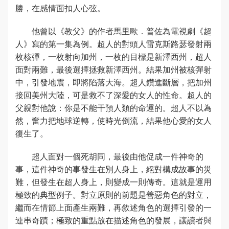
勝，在感情面扣人心弦。
他曾以《教父》的作者馬里歐．普佐為電視劇《超
人》寫的第一集為例。超人的對頭人雷克斯路瑟發射兩
枚核彈，一枚射向加州，一枚的目標是新澤西州，超人
面對兩難，最後選擇拯救新澤西州。結果加州被核彈射
中，引發地震，即將陷落大海。超人鑽進斷層，把加州
接回美州大陸，可是救不了深愛的女人的性命。超人的
父親對他說：你是不能干預人類的命運的。超人不以為
然，奮力把地球逆轉，使時光倒流，結果他心愛的女人
復生了。
超人面對一個死胡同，最後由他促成一件神奇的
事，這件神奇的事發生在別人身上，絕對構成故事的災
難，但發生在超人身上，則變成一則傳奇。這就是運用
極致的典型例子。對立原則的前題是善惡角色的對立，
繼而在情節上面產生兩難，再敘述角色的選擇引發的一
連串奇蹟；極致的重點放在描述角色的發展，讓讀者與