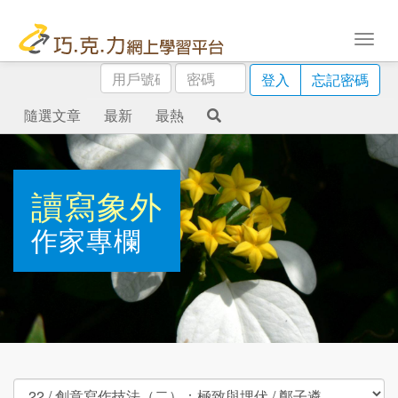
用
密
登入
忘記密碼
戶
碼
號
隨選文章
最新
最熱
碼
讀寫象外
作家專欄