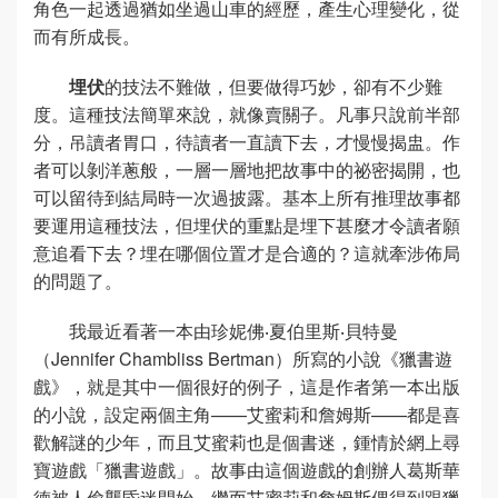
角色一起透過猶如坐過山車的經歷，產生心理變化，從
而有所成長。
埋伏
的技法不難做，但要做得巧妙，卻有不少難
度。這種技法簡單來說，就像賣關子。凡事只說前半部
分，吊讀者胃口，待讀者一直讀下去，才慢慢揭盅。作
者可以剝洋蔥般，一層一層地把故事中的祕密揭開，也
可以留待到結局時一次過披露。基本上所有推理故事都
要運用這種技法，但埋伏的重點是埋下甚麼才令讀者願
意追看下去？埋在哪個位置才是合適的？這就牽涉佈局
的問題了。
我最近看著一本由珍妮佛‧夏伯里斯‧貝特曼
（Jennifer Chambliss Bertman）所寫的小說《獵書遊
戲》，就是其中一個很好的例子，這是作者第一本出版
的小說，設定兩個主角——艾蜜莉和詹姆斯——都是喜
歡解謎的少年，而且艾蜜莉也是個書迷，鍾情於網上尋
寶遊戲「獵書遊戲」。故事由這個遊戲的創辦人葛斯華
德被人偷襲昏迷開始，繼而艾蜜莉和詹姆斯偶得到跟獵