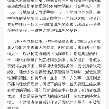
書遊戲和葛斯華德受襲都有極大關係的《金甲蟲》，再
一步一步地解謎，而兇手卻一步一步地向他們進逼。書
中很多解謎的情節，讀者跟主角一同解謎之際，作者已
在其中埋伏一個又一個關於真兇的線索，讓讀者一邊享
受解謎過程，一邊投入在尋找真兇的樂趣。
埋伏有點像伏筆。伏筆是提供線索，或暗示讀者故
事之後即將出現重大的發展。例如瑪麗．雪萊的《科學
怪人》，以及柯南道爾的《福爾摩斯》都是典型的例
子。埋伏的難度在於怎樣調度頻率，埋伏過多，會使故
事變得故弄玄虛，有些埋伏會變得多餘，徒令讀者眼花
繚亂；埋伏太少則容易使故事變得淡而無味，減低重讀
性和耐讀性。如何平衡，並非一朝一夕的事，但原則是
不能為埋伏而埋伏，所埋下的提示，首先要跟主線故事
有密切的關係，否則只會偏離故事的軌道，令讀者魂遊
太虛；其次是要為所埋伏的線索舖排一個合宜的時空去
揭盅，不然讀者便會感到作者只帶他們兜圈子，有被耍
的感覺。