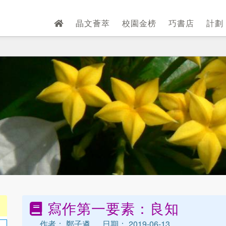
晶文薈萃
校園金榜
巧書店
計劃
寫作第一要素：良知
作者： 鄭子遴
日期： 2019-06-13