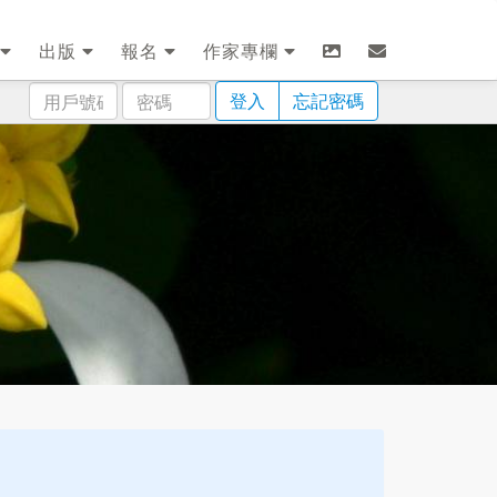
出版
報名
作家專欄
用
密
登入
忘記密碼
戶
碼
號
碼