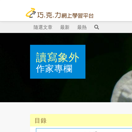
隨選文章
最新
最熱
讀寫象外
作家專欄
目錄