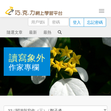
用
密
登入
忘記密碼
戶
碼
號
隨選文章
最新
最熱
碼
讀寫象外
作家專欄