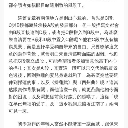
卻令讀者如親眼目睹這別致的風景了。
這篇文章有兩個地方是別出心裁的。首先是C段。
C與B段都屬於承接A段的發展部分，但一般描寫文都會
由B段直接連到D段，或者把C段拼入到B段中。為甚麼
朱自清要在B段和D段中置入C段呢？他在C段中沒有描
寫風景，而是直抒享受獨自帶來的自由。只要瞭解這文
章的寫作背景，就會明白朱自清當時面臨的困難。他刻
意把C段獨立成段，可能希望讀者多加留意他當下內心
的掙扎；其次是A'段，其實這一段可以只交代他觀賞景
色過後，回到熟睡的妻兒身邊就夠了，為甚麼突然要延
伸到採蓮的事，以及《採蓮賦》與《西州曲》呢？這當
然跟寫作背景有關，而他這麼一寫，就更凸顯他如今面
對的困境，以及渴想從前美好歲月的感嘆了。這從「現
在早已無福消受了」及「這令我到底惦著江南了」兩句
可見一斑。
初學寫作的年輕人當然不能奢望一蹴而就，跟像朱