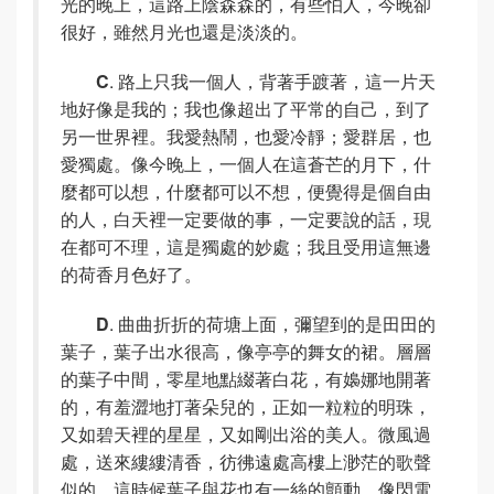
光的晚上，這路上陰森森的，有些怕人，今晚卻
很好，雖然月光也還是淡淡的。
C
. 路上只我一個人，背著手踱著，這一片天
地好像是我的；我也像超出了平常的自己，到了
另一世界裡。我愛熱鬧，也愛冷靜；愛群居，也
愛獨處。像今晚上，一個人在這蒼芒的月下，什
麼都可以想，什麼都可以不想，便覺得是個自由
的人，白天裡一定要做的事，一定要說的話，現
在都可不理，這是獨處的妙處；我且受用這無邊
的荷香月色好了。
D
. 曲曲折折的荷塘上面，彌望到的是田田的
葉子，葉子出水很高，像亭亭的舞女的裙。層層
的葉子中間，零星地點綴著白花，有嬝娜地開著
的，有羞澀地打著朵兒的，正如一粒粒的明珠，
又如碧天裡的星星，又如剛出浴的美人。微風過
處，送來縷縷清香，彷彿遠處高樓上渺茫的歌聲
似的。這時候葉子與花也有一絲的顫動，像閃電