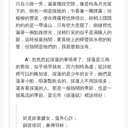
只在小路一旁，漏著幾段空隙，像是特為月光留
下的。樹色一例是陰陰的，乍看像一團煙霧；但
楊柳的豐姿，便在煙霧裡也辨得出。樹梢上隱隱
約約的是一帶遠山，只有些大意罷了。樹縫裡也
漏著一兩點路燈光，沒精打采的似乎是渴睡人的
眼，這時候最熱鬧，要算樹上的蟬聲與水裡的蛙
聲；但熱鬧是牠們的，我甚麼都沒有。
A'
. 忽然想起採蓮的事情來了。採蓮是江南
的舊俗，似乎很早就有，而六朝時為盛；從詩歌
裡可以約略知道。採蓮的是少年的女子，她們是
蕩著小船，唱著豔歌去的。採蓮人不用說很多，
還有看採蓮的人。那是一個熱鬧的季節，也是一
個風流的季節。梁元帝《採蓮賦》裡說得好：
於是妖童媛女，蕩舟心許；
鷁首徐回，兼傳羽杯；