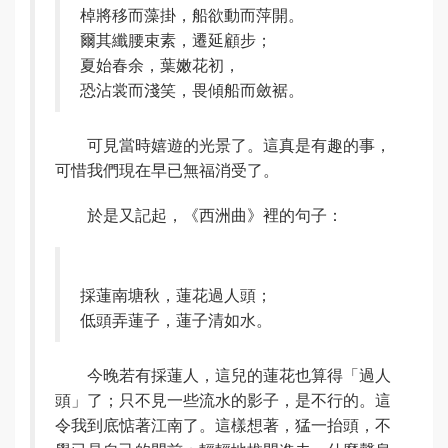
棹將移而藻掛，船欲動而萍開。
爾其纖腰束素，遷延顧步；
夏始春余，葉嫩花初，
恐沾裳而淺笑，畏傾船而斂裾。
可見當時嬉遊的光景了。這真是有趣的事，
可惜我們現在早已無福消受了。
於是又記起，《西洲曲》裡的句子：
採蓮南塘秋，蓮花過人頭；
低頭弄蓮子，蓮子清如水。
今晚若有採蓮人，這兒的蓮花也算得「過人
頭」了；只不見一些流水的影子，是不行的。這
令我到底惦著江南了。這樣想著，猛一抬頭，不