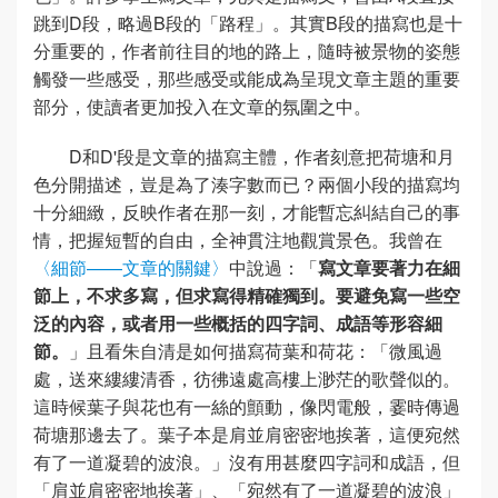
跳到D段，略過B段的「路程」。其實B段的描寫也是十
分重要的，作者前往目的地的路上，隨時被景物的姿態
觸發一些感受，那些感受或能成為呈現文章主題的重要
部分，使讀者更加投入在文章的氛圍之中。
D和D'段是文章的描寫主體，作者刻意把荷塘和月
色分開描述，豈是為了湊字數而已？兩個小段的描寫均
十分細緻，反映作者在那一刻，才能暫忘糾結自己的事
情，把握短暫的自由，全神貫注地觀賞景色。我曾在
〈細節——文章的關鍵〉
中說過：「
寫文章要著力在細
節上，不求多寫，但求寫得精確獨到。要避免寫一些空
泛的內容，或者用一些概括的四字詞、成語等形容細
節。
」且看朱自清是如何描寫荷葉和荷花：「微風過
處，送來縷縷清香，彷彿遠處高樓上渺茫的歌聲似的。
這時候葉子與花也有一絲的顫動，像閃電般，霎時傳過
荷塘那邊去了。葉子本是肩並肩密密地挨著，這便宛然
有了一道凝碧的波浪。」沒有用甚麼四字詞和成語，但
「肩並肩密密地挨著」、「宛然有了一道凝碧的波浪」