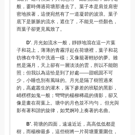
般，霎時傳過荷塘那邊去了。葉子本是肩並肩密
密地挨著，這便宛然有了一道凝碧的波浪。葉子
底下是脈脈的流水，遮住了，不能見一些顏色，
而葉子卻更見風致了。
D'
. 月光如流水一般，靜靜地瀉在這一片葉
子和花上，薄薄的青霧浮起在荷塘裡，葉子和花
彷彿在牛乳中洗過一樣；又像籠著輕紗的夢。雖
然是滿月，天上卻有一層淡淡的雲，所以不能朗
照；但我以為這恰是到了好處——甜眠固不可
少，小睡也別有風味的。月光是隔了樹照過來
的，高處叢生的灌木，落下參差的班駁的黑影，
峭楞楞如鬼一般；彎彎的楊柳稀疏的倩影，卻又
像是畫在荷葉上。塘中的月色並不均勻， 但光與
影有著和諧的旋律，如梵婀玲上奏著的名曲。
B'
. 荷塘的四面，遠遠近近，高高低低都是
樹，而楊柳最多，這些樹將一片荷塘重重圍住，