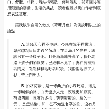
白、舒服
。相反，若結構鬆散，佈局混亂，就算懂得運
用艱澀的辭彙，生僻的典故，讀者也難以明白作者到底
想表達甚麼。
讓我以朱自清的散文《荷塘月色》為例說明以上的
論點：
A
. 這幾天心裡不寧靜。今晚在院子裡乘涼，
忽然想起日日走過的荷塘，在這滿月的光裡，總
該另有一番樣子吧。月亮漸漸地升高了，牆外馬
路上孩子們的歡笑，已經聽不見了；妻在房裡拍
著閏兒，迷迷糊糊地哼著眠歌。我悄悄地披了大
衫，帶上門出去。
B
. 沿著荷塘，是一條曲折的小煤屑路。這是
一條幽僻的路，白天也少人走，夜晚更加寂寞。
荷塘四面，長著許多樹，蓊蓊鬱鬱的。路的一
旁， 是些楊柳，和一些不知道名字的樹。沒有月