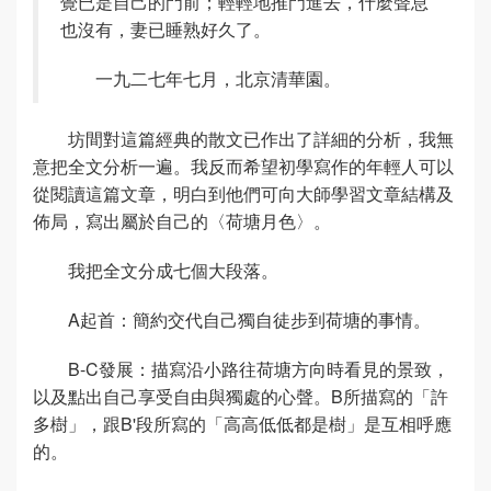
覺已是自己的門前；輕輕地推門進去，什麼聲息
也沒有，妻已睡熟好久了。
一九二七年七月，北京清華園。
坊間對這篇經典的散文已作出了詳細的分析，我無
意把全文分析一遍。我反而希望初學寫作的年輕人可以
從閱讀這篇文章，明白到他們可向大師學習文章結構及
佈局，寫出屬於自己的〈荷塘月色〉。
我把全文分成七個大段落。
A起首：簡約交代自己獨自徒步到荷塘的事情。
B-C發展：描寫沿小路往荷塘方向時看見的景致，
以及點出自己享受自由與獨處的心聲。B所描寫的「許
多樹」，跟B'段所寫的「高高低低都是樹」是互相呼應
的。