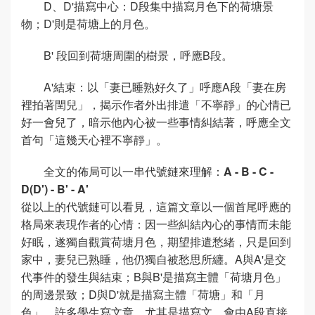
D、D'描寫中心：D段集中描寫月色下的荷塘景
物；D'則是荷塘上的月色。
B' 段回到荷塘周圍的樹景，呼應B段。
A'結束：以「妻已睡熟好久了」呼應A段「妻在房
裡拍著閏兒」，揭示作者外出排遣「不寧靜」的心情已
好一會兒了，暗示他內心被一些事情糾結著，呼應全文
首句「這幾天心裡不寧靜」。
全文的佈局可以一串代號鏈來理解：
A - B - C -
D(D') - B' - A'
從以上的代號鏈可以看見，這篇文章以一個首尾呼應的
格局來表現作者的心情：因一些糾結內心的事情而未能
好眠，遂獨自觀賞荷塘月色，期望排遣愁緒，只是回到
家中，妻兒已熟睡，他仍獨自被愁思所纏。A與A'是交
代事件的發生與結束；B與B'是描寫主體「荷塘月色」
的周邊景致；D與D'就是描寫主體「荷塘」和「月
色」。許多學生寫文章，尤其是描寫文，會由A段直接