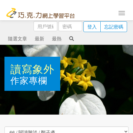
用
密
登入
忘記密碼
戶
碼
號
隨選文章
最新
最熱
碼
讀寫象外
作家專欄