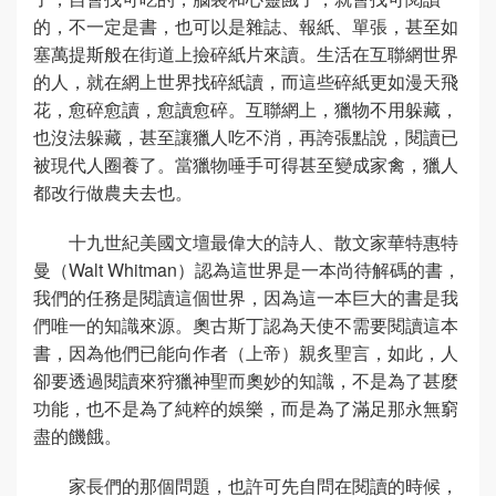
的，不一定是書，也可以是雜誌、報紙、單張，甚至如
塞萬提斯般在街道上撿碎紙片來讀。生活在互聯網世界
的人，就在網上世界找碎紙讀，而這些碎紙更如漫天飛
花，愈碎愈讀，愈讀愈碎。互聯網上，獵物不用躲藏，
也沒法躲藏，甚至讓獵人吃不消，再誇張點說，閱讀已
被現代人圈養了。當獵物唾手可得甚至變成家禽，獵人
都改行做農夫去也。
十九世紀美國文壇最偉大的詩人、散文家華特惠特
曼（Walt Whitman）認為這世界是一本尚待解碼的書，
我們的任務是閱讀這個世界，因為這一本巨大的書是我
們唯一的知識來源。奧古斯丁認為天使不需要閱讀這本
書，因為他們已能向作者（上帝）親炙聖言，如此，人
卻要透過閱讀來狩獵神聖而奧妙的知識，不是為了甚麼
功能，也不是為了純粹的娛樂，而是為了滿足那永無窮
盡的饑餓。
家長們的那個問題，也許可先自問在閱讀的時候，