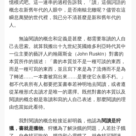
憶模式吧。這一連串的過程告訴我，「讀」這個詞語的
概念在新舊年代的人眼中，是否南轅北轍呢？儘管在這
瞬息萬變的世代裡，我已分不清甚麼是新和舊年代的
人。
無論閱讀的概念和定義是甚麼，都需要靠讀的人自
己去思索。就算我搬出十九世紀英國維多利亞時代其中
一位主要的藝評人約翰羅斯金（John Ruskin）對書的
本質所作的描述：「書的本質並不是一種可談的東西，
而是一種可寫的東西，並且寫下來是為了流傳而不是為
了轉述……一本書被寫出來……是要使它永垂不朽。」
都不代表所有人都要把某書奉若神明地去閱讀，或者遵
從某種形式去讀才是唯一的選擇。既然對書的本質以及
閱讀的概念都是靠讀和寫的人自己表述，那麼閱讀的理
由也當如此看待。
我對閱讀的概念較接近郝明義，他認為
閱讀是狩
獵，書就是獵物
。狩獵為了解決餓的問題，人若肚子餓
了，自會找可吃的，腦袋和心靈餓了，就會找可閱讀