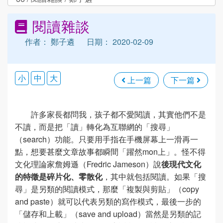
閱讀雜談
作者： 鄭子遴
日期： 2020-02-09
小
中
大
上一篇
下一篇
許多家長都問我，孩子都不愛閱讀，其實他們不是
不讀，而是把「讀」轉化為互聯網的「搜尋」
（search）功能。只要用手指在手機屏幕上一滑再一
點，想要甚麼文章故事都瞬間「躍然mon上」。怪不得
文化理論家詹姆遜（Fredric Jameson）說
後現代文化
的特徵是碎片化、零散化
，其中就包括閱讀。如果「搜
尋」是另類的閱讀模式，那麼「複製與剪貼」（copy
and paste）就可以代表另類的寫作模式，最後一步的
「儲存和上載」（save and upload）當然是另類的記