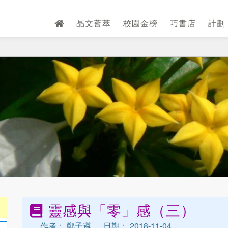
晶文薈萃
校園金榜
巧書店
計劃
靈感與「零」感（三）
作者： 鄭子遴
日期： 2018-11-04