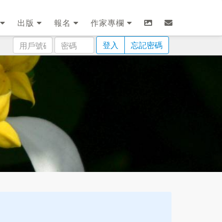
出版
報名
作家專欄
用
密
登入
忘記密碼
戶
碼
號
碼