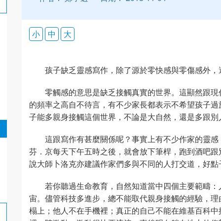
小
中
大
孩子缺乏靈感寫作，除了源於零快感與零傷感外，
零觸感的意思是缺乏接觸真實的世界。這顯然跟現
的頻率之高自不待言，有不少家長都表示不希望孩子過
子能多親身接觸這個世界，不論是大自然，還是多跟別
這跟寫作有甚麼關係呢？事實上有不少作家的靈感
芬．京每天下午五時之後，就會放下筆桿，跑到酒吧跟
說大師卜洛克亦建議作家們多與不同的人打交道，好點
若你聽過生命教育，自然知道當中四個主要範疇：人
宙。儘管科技多進步，總不能取代親身接觸的經驗，理由
榻上；他人不在手機裡；真正的自己不能在維基百科中