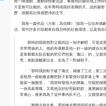
裡一陣激動，激動得快要流淚，事後明白躺在地上仲仰
片是無可比擬的。在年青時候跟好友聊的天、說的祕密
歷，很難寫出情感豐沛的文字。
1
我有一篇作品《大衛．高伯輝》
描寫一位玩布偶
活。當中許多片段都來自我兒時的社會環境，以及我自
那時的我當然對父親的話一知半解吧，可是從
非常慳儉的人。他的布偶都是他一針一線的縫合出
是靠爺爺左貼右黏的把它們包紮「傷口」的，父親
兇，差點就離家出走，全為了一對破鞋子。
「那時我的鞋子破了兩次，補修了三次，第三
居然用一根粗橡皮圈把鞋子套緊便叫我穿著上學，
親卻一臉難受，「我登時發很大的脾氣，可能把積
一份高薪厚職，又罵他沒好好照顧奶奶，連累她在
常痛心，後來我為了這件事內疚不已。」父親憶著
「爺爺沒有生氣，還把橡皮圈塗得跟皮鞋一樣