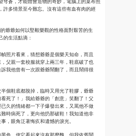
望穹蒼，才能體會造物的奇妙，電腦上的桌布照
，許多情景至今難忘。沒有這些有血有肉的經
劇的爺爺如何以堅毅樂觀的性格面對艱苦的生
己的生活點滴：
那幀照片看來，猜想爺爺是個樂天知命，而且
來，父親一套校服就穿上兩三年，鞋底破了也
告訴我他曾有一次跟爺爺鬧翻了，而且鬧得很
次半個鞋底都脫掉，臨時又用光了鞋膠，爺爺
難看死了！」我給爺爺的「創意」笑翻了！父
壓已久的情緒都一下子爆發出來，又罵他不做
逃難時病死了，更向他扔那破鞋！我知道他非
往事，眼角泛著悔疚和遺憾的淚光。
的黑色，使它看起來沒有那麼醜，但我依舊鬧