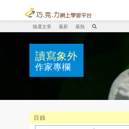
隨選文章
最新
最熱
讀寫象外
作家專欄
目錄