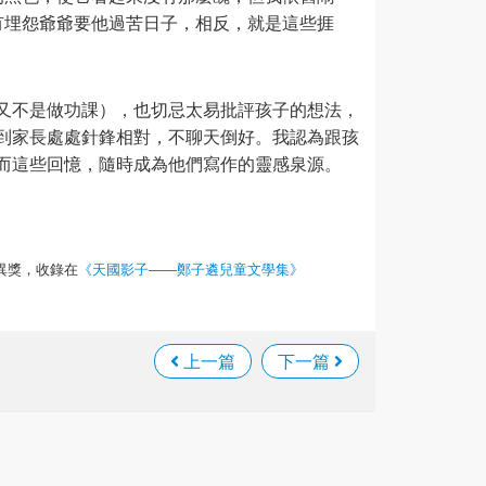
有埋怨爺爺要他過苦日子，相反，就是這些捱
又不是做功課），也切忌太易批評孩子的想法，
到家長處處針鋒相對，不聊天倒好。我認為跟孩
而這些回憶，隨時成為他們寫作的靈感泉源。
異獎，收錄在
《天國影子——鄭子遴兒童文學集》
上一篇
下一篇