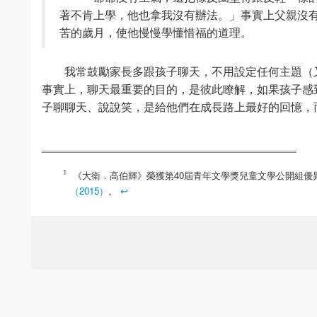
著不肯上學，他也拿我沒有辦法。」事實上父親沒
苦的歲月，使他慢慢學懂惜福的道理。
我常鼓勵家長多跟孩子聊天，不用設定任何主題（
事實上，聊天最重要的目的，是彼此瞭解，如果孩子感
子聊聊天、說說笑，是給他們在成長路上最好的回憶，
《大衛．高伯輝》榮獲第40屆青年文學獎兒童文學公開組優
（2015）
。
↩