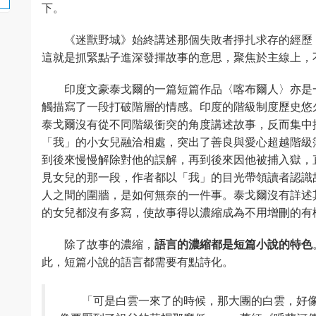
下。
《迷獸野城》始終講述那個失敗者掙扎求存的經歷
這就是抓緊點子進深發揮故事的意思，聚焦於主線上，
印度文豪泰戈爾的一篇短篇作品〈喀布爾人〉亦是
觸描寫了一段打破階層的情感。印度的階級制度歷史悠
泰戈爾沒有從不同階級衝突的角度講述故事，反而集中
「我」的小女兒融洽相處，突出了善良與愛心超越階級
到後來慢慢解除對他的誤解，再到後來因他被捕入獄，
見女兒的那一段，作者都以「我」的目光帶領讀者認識
人之間的圍牆，是如何無奈的一件事。泰戈爾沒有詳述
的女兒都沒有多寫，使故事得以濃縮成為不用增刪的有
除了故事的濃縮，
語言的濃縮都是短篇小說的特色
此，短篇小說的語言都需要有點詩化。
「可是白雲一來了的時候，那大團的白雲，好