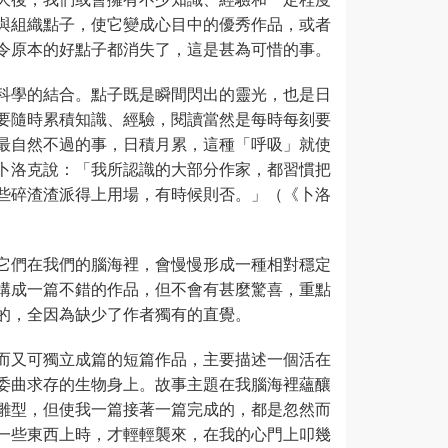
與組織點子，使它變成心目中的優秀作品，或者
令原本的好點子都消失了，這是甚為可惜的事。
科學的結合。點子既是瞬間閃出的靈光，也是日
要隨時累積知識、經驗，閱讀當然是每時每刻要
最自然不過的事，日積月累，這種「呼吸」就使
卜洛克說：「我所認識的大部分作家，都習慣把
些碎渣渣派得上用場，有時候則否。」（《卜洛
它們在我們的腦海裡，會慢慢形成一種相對穩定
構成一篇不錯的作品，但不會有甚麼驚喜，重點
的，全因為缺少了作者獨有的直覺。
而又可獨立成篇的短篇作品，主要描述一個活在
委曲求存的生物身上。故事主題在我腦海裡蘊釀
雛型，但使我一篇接著一篇完成的，都是忽然而
一些東西上時，才輕輕襲來，在我的心門上叩幾