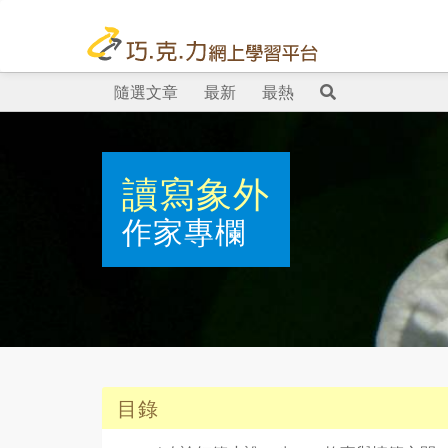
隨選文章
最新
最熱
讀寫象外
作家專欄
目錄