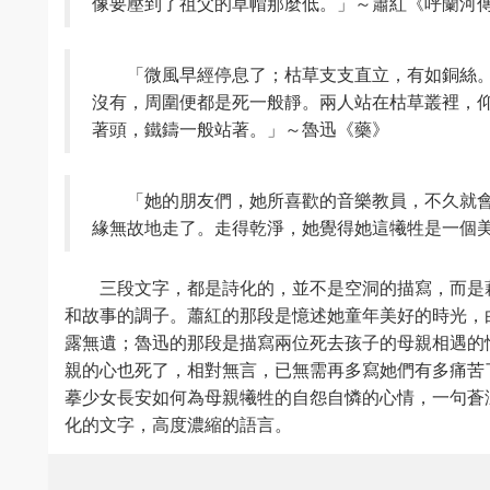
像要壓到了祖父的草帽那麼低。」～蕭紅《呼蘭河
「微風早經停息了；枯草支支直立，有如銅絲
沒有，周圍便都是死一般靜。兩人站在枯草叢裡，
著頭，鐵鑄一般站著。」～魯迅《藥》
「她的朋友們，她所喜歡的音樂教員，不久就
緣無故地走了。走得乾淨，她覺得她這犧牲是一個
三段文字，都是詩化的，並不是空洞的描寫，而是
和故事的調子。蕭紅的那段是憶述她童年美好的時光，
露無遺；魯迅的那段是描寫兩位死去孩子的母親相遇的
親的心也死了，相對無言，已無需再多寫她們有多痛苦
摹少女長安如何為母親犧牲的自怨自憐的心情，一句蒼
化的文字，高度濃縮的語言。