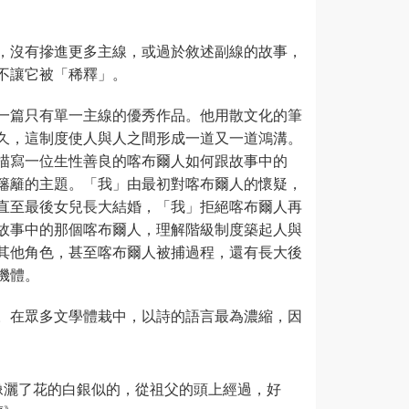
，沒有摻進更多主線，或過於敘述副線的故事，
不讓它被「稀釋」。
一篇只有單一主線的優秀作品。他用散文化的筆
久，這制度使人與人之間形成一道又一道鴻溝。
描寫一位生性善良的喀布爾人如何跟故事中的
籓籬的主題。「我」由最初對喀布爾人的懷疑，
直至最後女兒長大結婚，「我」拒絕喀布爾人再
故事中的那個喀布爾人，理解階級制度築起人與
其他角色，甚至喀布爾人被捕過程，還有長大後
機體。
。在眾多文學體栽中，以詩的語言最為濃縮，因
像灑了花的白銀似的，從祖父的頭上經過，好