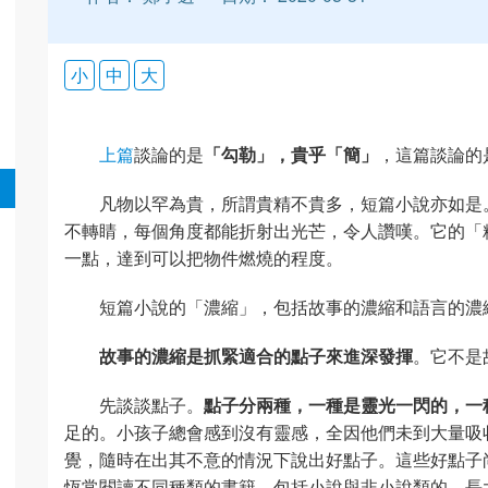
小
中
大
上篇
談論的是
「勾勒」，貴乎「簡」
，這篇談論的
凡物以罕為貴，所謂貴精不貴多，短篇小說亦如是
不轉睛，每個角度都能折射出光芒，令人讚嘆。它的「
一點，達到可以把物件燃燒的程度。
短篇小說的「濃縮」，包括故事的濃縮和語言的濃
故事的濃縮是抓緊適合的點子來進深發揮
。它不是
先談談點子。
點子分兩種，一種是靈光一閃的，一
足的。小孩子總會感到沒有靈感，全因他們未到大量吸
覺，隨時在出其不意的情況下說出好點子。這些好點子
恆常閱讀不同種類的書籍，包括小說與非小說類的。長