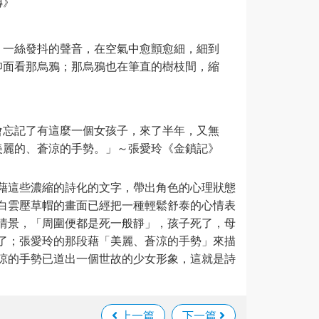
傳》
。一絲發抖的聲音，在空氣中愈顫愈細，細到
仰面看那烏鴉；那烏鴉也在筆直的樹枝間，縮
會忘記了有這麼一個女孩子，來了半年，又無
美麗的、蒼涼的手勢。」～張愛玲《金鎖記》
藉這些濃縮的詩化的文字，帶出角色的心理狀態
白雲壓草帽的畫面已經把一種輕鬆舒泰的心情表
情景，「周圍便都是死一般靜」，孩子死了，母
了；張愛玲的那段藉「美麗、蒼涼的手勢」來描
涼的手勢已道出一個世故的少女形象，這就是詩
上一篇
下一篇