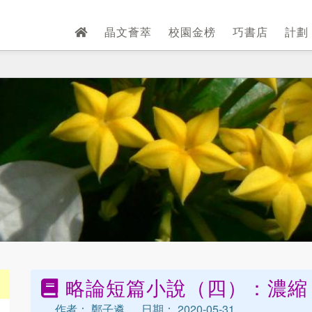
晶文薈萃
校園金榜
巧書店
計劃
略論短篇小說（四）：濃縮
作者： 鄭子遴
日期： 2020-05-31