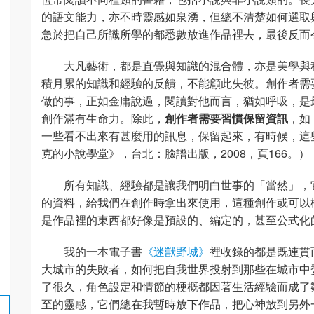
的語文能力，亦不時靈感如泉湧，但總不清楚如何選取
急於把自己所識所學的都悉數放進作品裡去，最後反而
大凡藝術，都是直覺與知識的混合體，亦是美學與
積月累的知識和經驗的反饋，不能顧此失彼。創作者需
做的事，正如金庸說過，閱讀對他而言，猶如呼吸，是
創作滿有生命力。除此，
創作者需要習慣保留資訊
，如
一些看不出來有甚麼用的訊息，保留起來，有時候，這
克的小說學堂》，台北：臉譜出版，2008，頁166。）
所有知識、經驗都是讓我們明白世事的「當然」，
的資料，給我們在創作時拿出來使用，這種創作或可以
是作品裡的東西都好像是預設的、編定的，甚至公式化
我的一本電子書
《迷獸野城》
裡收錄的都是既連貫
大城市的失敗者，如何把自我世界投射到那些在城市中
了很久，角色設定和情節的梗概都因著生活經驗而成了
至的靈感，它們總在我暫時放下作品，把心神放到另外