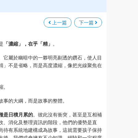
上一篇
下一篇
是
「濃縮」，在乎「精」
。
。它屬於幽暗中的一夥明亮剔透的鑽石，使人目
精」不是省略，而是高度濃縮，像把光線聚焦在
縮。
故事的大綱，而是故事的整體。
種是日積月累的
。彼此沒有衝突，甚至是互相補
收、消化及整理資訊的階段，他們的優勢是直
尚待有系統地建構成為故事，這就需要孩子保持
大後，我們或會擁有不少知識、經驗和一定程度