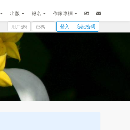
出版
報名
作家專欄
用
密
登入
忘記密碼
戶
碼
號
碼