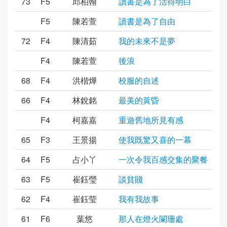
73
F5
邱柏翰
讀書是為了活得明白
F5
陳若萱
讀書是為了自由
72
F4
陳清茹
我的未來不是夢
F4
陳若萱
後浪
68
F4
洪楷燁
校服的自述
66
F4
林銳銘
最美的黃昏
F4
柯嘉嘉
重遊舊地所見有感
65
F3
王景揚
使我既驚又喜的一幕
64
F5
占小丫
一次令我百感交集的聚餐
63
F5
崔鈺瑩
談貧賤
62
F4
崔鈺莹
我有我故事
61
F6
葉悠
那人在燈火闌珊處