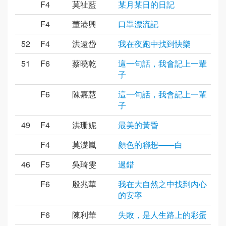
F4
莫祉藍
某月某日的日記
F4
董港興
口罩漂流記
52
F4
洪遠岱
我在夜跑中找到快樂
51
F6
蔡曉乾
這一句話，我會記上一輩
子
F6
陳嘉慧
這一句話，我會記上一輩
子
49
F4
洪珊妮
最美的黃昏
F4
莫濋嵐
顏色的聯想——白
46
F5
吳琦雯
過錯
F6
殷兆華
我在大自然之中找到內心
的安寧
F6
陳利華
失敗，是人生路上的彩蛋