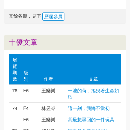
其餘各期，見下
歷屆參展
十優文章
展
覽
期
級
數
別
作者
文章
76
F5
王樂樂
一池的荷，搖曳著生命如
歌
74
F4
林昱岑
這一刻，我悔不當初
F5
王樂樂
我最想尋回的一件玩具