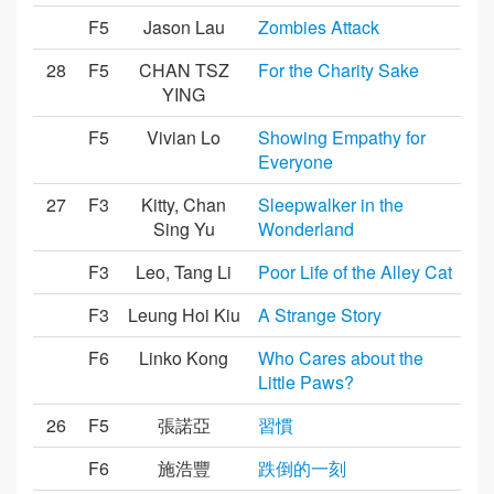
F5
Jason Lau
Zombies Attack
28
F5
CHAN TSZ
For the Charity Sake
YING
F5
Vivian Lo
Showing Empathy for
Everyone
27
F3
Kitty, Chan
Sleepwalker in the
Sing Yu
Wonderland
F3
Leo, Tang Li
Poor Life of the Alley Cat
F3
Leung Hoi Kiu
A Strange Story
F6
Linko Kong
Who Cares about the
Little Paws?
26
F5
張諾亞
習慣
F6
施浩豐
跌倒的一刻