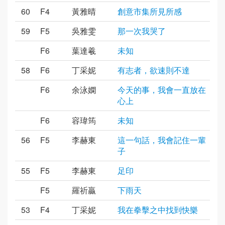
60
F4
黃雅晴
創意市集所見所感
59
F5
吳雅雯
那一次我哭了
F6
葉達羲
未知
58
F6
丁采妮
有志者，欲速則不達
F6
余泳嫻
今天的事，我會一直放在
心上
F6
容瑋筠
未知
56
F5
李赫東
這一句話，我會記住一輩
子
55
F5
李赫東
足印
F5
羅祈贏
下雨天
53
F4
丁采妮
我在拳擊之中找到快樂