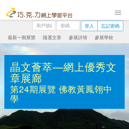
用
密
登入
忘記密碼
戶
碼
號
最新一期展覽
隨選文章
參展詳情
參展學校
碼
晶文薈萃—網上優秀文
章展廊
第24期展覽
佛教黃鳳翎中
學