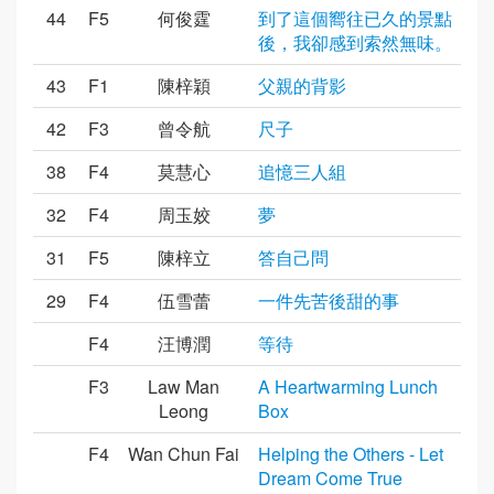
44
F5
何俊霆
到了這個嚮往已久的景點
後，我卻感到索然無味。
43
F1
陳梓穎
父親的背影
42
F3
曾令航
尺子
38
F4
莫慧心
追憶三人組
32
F4
周玉姣
夢
31
F5
陳梓立
答自己問
29
F4
伍雪蕾
一件先苦後甜的事
F4
汪博潤
等待
F3
Law Man
A Heartwarming Lunch
Leong
Box
F4
Wan Chun Fai
Helping the Others - Let
Dream Come True