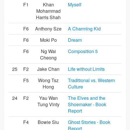
F1
Khan
Myself
Mohammad
Harris Shah
F6
Anthony Sze
A Charming Kid
F6
Moki Po
Dream
F6
Ng Wai
Composition 5
Cheong
25
F2
Jake Chan
Life without Limits
F5
Wong Tsz
Traditional vs. Western
Hong
Culture
24
F2
Yau Wan
The Elves and the
Tung Vinty
Shoemaker - Book
Report
F4
Bowie Siu
Ghost Stories - Book
Report