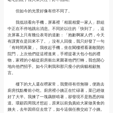
但如今的光景好像有些不同了。
我低頭看向手機，屏幕裡「相親相愛一家人」群組
中正在不停地跳出消息。不同於以往的「快到了」，這
次屏幕上只有幾位表哥的道歉：「抱歉啊家人們，今天
有課實在是回來不了。」沒有人回復，我只好發了一句
「有時間再聚」。我收起手機，坐在閣樓裡看著敞開的
院門，上次他們從這裡進來，手裡提著大包小包的禮
物，家裡的小貓從廚房衝出來圍著他們打轉，我也開心
地向他們招手。如今只剩我和那只瘦小的病貓相顧無
言。
樓下的大人還在嘮家常，我覺得有些無聊，便跑去
廚房找點餐前小吃。廚房裡小姨正在忙碌著，菜已經做
好了大半。我揀了一塊藕餅啃著，卻發現不是熟悉的味
道。環顧四周我才想起，原來以前負責給大家做美食的
姨夫，去年因癌症去世了，如今這個任務交給了小姨。