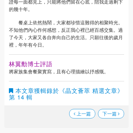
證每一面都見上，只能將他們留在心底，陪我走過剩下
的幾十年。
餐桌上依然熱鬧，大家都珍惜這難得的相聚時光。
不知他們內心作何感想，反正我心裡已經百感交集。過
了今天，大家又各自奔向自己的生活。只願往後的歲月
裡，年年有今日。
林翼勳博士評語
將家族集會餐聚實寫，且有心理描繪以抒感慨。
本文章獲輯錄於
《晶文薈萃 精選文章》
第 14 輯
上一篇
下一篇