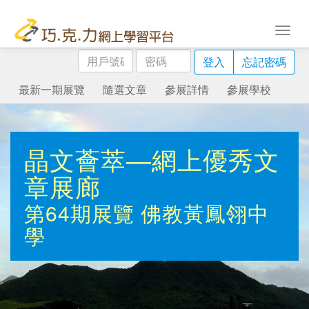
用
密
登入
忘記密碼
戶
碼
號
最新一期展覽
隨選文章
參展詳情
參展學校
碼
晶文薈萃—網上優秀文
章展廊
第64期展覽
佛教黃鳳翎中
學