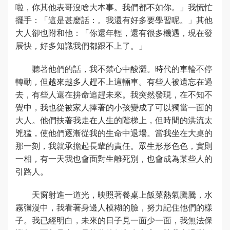
啦，你其他表哥沒啥大本事。我們都不如你。」我慌忙
擺手：「這是甚麼話：。我還有好多要學習呢。」其他
大人卻也附和他：「你還年輕，還有很多機遇，現在發
展快，好多知識我們都跟不上了。」
聽著他們的話，我不禁心中酸澀。時代的車輪不停
轉動，但越來越多人趕不上這輛車。有些人被遺忘在過
去，有些人還在拚命追趕未來。我突然發現，在不知不
覺中，我也從被家人捧著的小孩變成了可以獨當一面的
大人。他們扶著我走在人生的階梯上，但時間的洪流太
兇猛，使他們逐漸從我的生命中退場。當我坐在大桌的
那一刻，我就承擔起長輩的責任。眾生形形色色，實則
一相，有一天我也會面對生離死別，也會成為某些人的
引路人。
天窗射進一道光，映照著餐桌上飯菜熱氣騰騰，水
霧彌漫中，我看著身邊人模糊的臉，努力記住他們的樣
子。我已經明白，未來的日子見一面少一面，我無法保