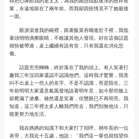
得把心捧給我的老太太，為我的困惑指點迷津的慈祥長
輩，永遠地留在了兩年前。而我卻因疫情見不了她最後
一面。
眼淚滾進我的碗裡，跟著飯菜吞咽進肚子裡，我低
著頭悄悄滴擦眼睛，不敢讓其他人發現。好在這個話題
很快被帶過，桌上繼續有說有笑，只有我還在消化悲
傷。
話題兜兜轉轉，終於落在了我的頭上。有人笑著打
趣我三年沒回家還認不認識他們。這時我才驚覺，我竟
叫不出桌上一些人的名字。不是不認識，而是陌生。三
年前明明大家還意氣風發地說著明年見，如今那些臉上
卻爬滿了滄桑。雖然還是笑著，但雙眼已不再明亮。我
知道，這三年裡太多人離我們而去，我們別無他法，只
能更努力地生活。
我在媽媽的知識下和大家打了招呼。稍年長的一位
表哥，大我近十五歲，他說：「我們這一輩也就指望你