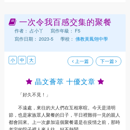
一次令我百感交集的聚餐
作者： 占小丫
寫作年級： F5
寫作日期： 2023-5
學校：
佛教黃鳳翎中學
小
中
大
上一篇
下一篇
晶文薈萃 十優文章
「好久不見！」
不遠處，來往的大人們在互相寒暄。今天是清明
節，也是家族眾人聚餐的日子，平日裡難得一見的親人
都會回來。上一次參加這個聚餐還是在疫情之前，那時
老宅的院子裡人來人往，好不熱鬧。