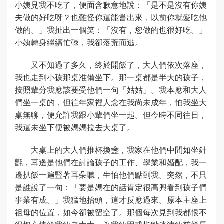
小姨見我不吃了，便面含歉意地說：「是不是沒有你姨
夫做的好吃呀？也難怪你還能嘗出來，以前你就愛吃他
做的。」我扯出一個笑：「沒有，您做的也很好吃。」
小姨轉身繼續忙碌，我卻落荒而逃。
又不知過了多久，終於開飯了，大人們依次落座，
我也走到小孩那桌准備坐下。那一桌都是半大的孩子，
按照輩分我應該要受他們一句「姑姑」。我本應和大人
們坐一桌的，但往年家裡人念在我尚未成年，怕我坐大
桌無聊，便允許我跟小輩們坐一起。但今時不同往日，
我還未坐下便被媽媽拉去大桌了。
大桌上的大人們推杯換盞，我家在他們中間如坐針
氈，耳邊是他們在討論孩子的工作、學業和婚配，我一
邊扒飯一遍豎著耳朵聽，生怕他們點到我。突然，不只
是誰說了一句：「要是媽在的話肯定很高興看到孩子們
事業有成。」我猛地抬頭，這才反應過來。原本主座上
祖母的位置，如今卻被留空了。那個每次見到我都恨不