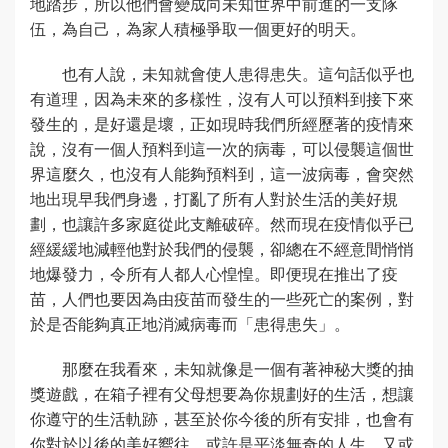
地踏步，所以他們會變成向未知世界中前進的一支隊
伍，為自己，為家人積極爭取一個更好的明天。
也有人說，未知就會使人患得患失。這句話似乎也
有道理，因為未來的多樣性，沒有人可以預料到接下來
發生的，是好還是壞，正如現時我們所經歷著的疫情來
說，沒有一個人預料到這一次的病毒，可以侵襲這個世
界這麼久，也沒有人能夠預料到，這一波病毒，會突然
地出現早我們身邊，打亂了所有人對於生活的美好規
劃，也讓許多家庭從此支離破碎。然而現在疫情似乎已
經緩緩地減輕他對於我們的侵襲，卻總在不經意間悄悄
地爆發力，令所有人都人心惶惶。即便現在推出了疫
苗，人們也要因為由疫苗而發生的一些死亡的案例，對
於是否能夠真正地消滅病毒而「患得患失」。
那麼在我看來，未知就像是一個有著神秘大獎的抽
獎遊戲，在箱子裡有父母想要為你規劃好的生活，想讓
你遵守的生活軌跡，甚至於你今後的所有安排，也會有
你對於以後的美好嚮往，或許是平淡無奇的人生，又或