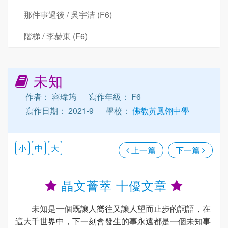
那件事過後 / 吳宇洁 (F6)
階梯 / 李赫東 (F6)
未知
作者： 容瑋筠
寫作年級： F6
寫作日期： 2021-9
學校：
佛教黃鳳翎中學
小
中
大
上一篇
下一篇
晶文薈萃 十優文章
未知是一個既讓人嚮往又讓人望而止步的詞語，在
這大千世界中，下一刻會發生的事永遠都是一個未知事