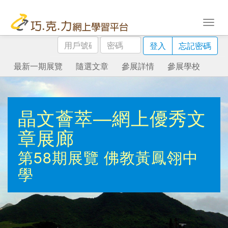
用
密
登入
忘記密碼
戶
碼
號
最新一期展覽
隨選文章
參展詳情
參展學校
碼
晶文薈萃—網上優秀文
章展廊
第58期展覽
佛教黃鳳翎中
學