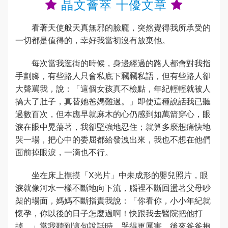
晶文薈萃 十優文章
看著天使般天真無邪的臉龐，突然覺得我所承受的
一切都是值得的，幸好我當初沒有放棄他。
每次當我逛街的時候，身邊經過的路人都會對我指
手劃腳，有些路人只會私底下竊竊私語，但有些路人卻
大聲罵我，說：「這個女孩真不檢點，年紀輕輕就被人
搞大了肚子，真替她爸媽難過。」即使這種說話我已聽
過數百次，但本應早就麻木的心仍感到如萬箭穿心，眼
淚在眼中晃蕩著，我卻堅強地忍住；就算多麼想痛快地
哭一場，把心中的委屈都給發洩出來，我也不想在他們
面前掉眼淚，一滴也不行。
坐在床上撫摸「X光片」中未成形的嬰兒照片，眼
淚就像河水一樣不斷地向下流，腦裡不斷回盪著父母吵
架的場面，媽媽不斷指責我說：「你看你，小小年紀就
懷孕，你以後的日子怎麼過啊！快跟我去醫院把他打
掉。」當我聽到這句說話時，哭得更厲害。後來爸爸抱