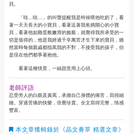
貝。
「哇…哇…」的叫聲提醒我是時候喂他吃奶了，看
著一天天長大的小寶貝，看著逗著我爸媽開心的小寶
貝，看著他如雞蛋般嫩滑的臉龐，就覺得我所承受的一
切是值得的，他是我經過千辛萬苦才生下來的寶貝，雖
然當時每個親戚都指罵我的不對，不接受我的孩子，但
是現在他們都爭著抱他。
看著這種情景，一絲甜意用上心頭。
老師評語
忍受旁人的白眼及責罵，承擔自己身體的痛苦，寫得細
緻。穿過苦痛的快樂，倍覺珍貴。全文寫得完整，情感
豐富。
本文章獲輯錄於
《晶文薈萃 精選文章》