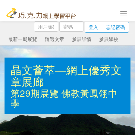
用
密
登入
忘記密碼
戶
碼
號
最新一期展覽
隨選文章
參展詳情
參展學校
碼
晶文薈萃—網上優秀文
章展廊
第29期展覽
佛教黃鳳翎中
學