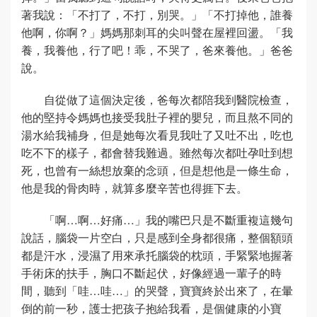
著我說：「不打了，不打，別哭。」「不打掉他，誰養
他啊，你啊？」媽媽那刺耳的尖叫聲在屋裡回盪。「我
養，我養他，行了吧！乖，不哭了，爸來養他。」爸爸
說。
自從做了這個決定後，爸每次都陪我到醫院檢查，
他的堅持令媽媽也接受我肚子裡的嬰兒，而且熬不同的
湯水給我補身，但是她每次看見我吐了又吐不出，吃也
吃不下的樣子，都會替我難過。雖然每次都吐孕吐到想
死，也曾有一絲想放棄的念頭，但是想他是一條生命，
他是我的骨肉時，就算多麼辛苦也得捱下去。
「啊…啊…好痛…」我的嘴巴只是不斷重複這幾句
說話，腦袋一片空白，只是感到全身都很痛，整個額頭
都是汗水，浸濕了用來承托腦袋的枕頭，手緊緊地握著
手術床的扶手，胸口不斷起伏，好像經過一輩子的時
間，聽到「哇…哇…」的哭聲，寶寶終於出來了，在暈
倒的前一秒，護士把孩子抱給我看，是個健康的小寶