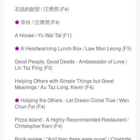
石頭的願望 / 汪博潤 (F4)
等待 / 汪博潤 (F4)
A House / Yu Wai Tat (F1)
A Heartwarming Lunch Box / Law Man Leong (F3)
Good People, Good Deeds - Ambassador of Love /
Lin Tsz Ping (F3)
Helping Others with Simple Things but Great
Meanings / Au Tsz Long, Kevin (F4)
Helping the Others - Let Dream Come True / Wan
Chun Fai (F4)
Pizza Island - A Highly Recommended Restaurant /
Christopher Kam (F4)
Book review : "And then there were none" / Charlotte