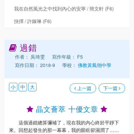
我在自然風光之中找到內心的安寧 / 簡文軒 (F6)
抉擇 / 許鎵琳 (F6)
過錯
作者： 吳琦雯
寫作年級： F5
寫作日期： 2018-9
學校：
佛教黃鳳翎中學
小
中
大
上一篇
下一篇
晶文薈萃 十優文章
這個過錯總算彌補了，現在我的內心終於平靜下
來。回想起發生的那一幕幕，我的眼眶卻濕潤了……