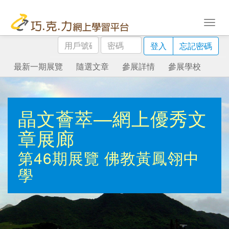
用
密
登入
忘記密碼
戶
碼
號
最新一期展覽
隨選文章
參展詳情
參展學校
碼
晶文薈萃—網上優秀文
章展廊
第46期展覽
佛教黃鳳翎中
學