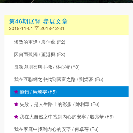
第46期展覽 參展文章
2018-11-01 至 2018-12-31
短暫的重逢 / 袁佳藝 (F2)
因何而孤獨 / 董港興 (F3)
孤獨與朋友與手機 / 林心蜜 (F3)
我在互聯網之中找到國富之路 / 劉炳豪 (F5)
過錯 / 吳琦雯 (F5)
失敗，是人生路上的彩蛋 / 陳利華 (F6)
我在大自然之中找到內心的安寧 / 殷兆華 (F6)
我在家庭中找到內心的安寧 / 何卓蓓 (F6)