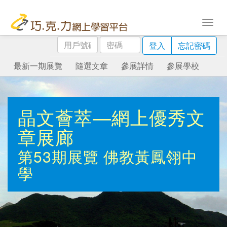
用
密
登入
忘記密碼
戶
碼
號
最新一期展覽
隨選文章
參展詳情
參展學校
碼
晶文薈萃—網上優秀文
章展廊
第53期展覽
佛教黃鳳翎中
學