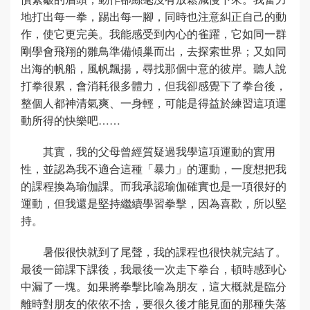
地打出每一拳，踢出每一腳，同時也注意糾正自己的動
作，使它更完美。我能感受到內心的雀躍，它如同一群
剛學會飛翔的雛鳥準備傾巢而出，去探索世界；又如同
出海的帆船，風帆飄揚，尋找那個中意的彼岸。聽人說
打拳很累，會消耗很多體力，但我卻感覺下了拳台後，
整個人都神清氣爽、一身輕，可能是得益於練習這項運
動所得的快樂吧……
其實，我的父母曾經質疑過我學這項運動的實用
性，並認為我不適合這種「暴力」的運動，一度想把我
的課程換為瑜伽課。而我承認瑜伽確實也是一項很好的
運動，但我還是堅持繼續學習拳擊，因為喜歡，所以堅
持。
暑假很快就到了尾聲，我的課程也很快就完結了。
最後一節課下課後，我最後一次走下拳台，頓時感到心
中漏了一塊。如果將拳擊比喻為朋友，這大概就是臨分
離時對朋友的依依不捨，要很久後才能見面的那種失落