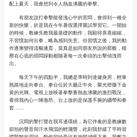
配上夏天，我會想到令人熱血沸騰的拳擊。
有朋友說打拳擊能發洩心中的苦悶，會得到一種全
新的快樂，於是我在今年暑假選擇嘗試學習它。一開始
的時候，教練先教我最基礎的動作，我顯得畏畏縮縮，
不習慣如何出拳，略為感到失意。但習慣之後，我的動
作逐漸變得流暢連貫，當真是如同朋友所說的那般，積
壓在心底的煩悶躁動都隨著每一次拳頭的出擊傾洩而
出。
每天下午的四點半，我總是準時到達健身房，輕車
熟路地走向拳台。拳台位於大廳正中央，聚光燈撒下金
黃的光輝。電視上放映著拳擊賽熱血沸騰的激烈戰況，
看得我內心一陣激昂。台上放的是保護手腕的綳帶和拳
套……
沉悶的擊打聲在我耳邊環繞，為它伴奏的是教練數
節拍的聲音與汗水飛瀉的輕濺聲，此刻我舒緩了平時習
慣緊皺的眉頭，動作卻絲毫沒有放鬆減慢下來。我奮力