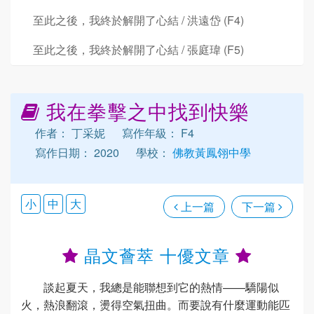
至此之後，我終於解開了心結 / 洪遠岱 (F4)
至此之後，我終於解開了心結 / 張庭瑋 (F5)
我在拳擊之中找到快樂
作者： 丁采妮
寫作年級： F4
寫作日期： 2020
學校：
佛教黃鳳翎中學
小
中
大
上一篇
下一篇
晶文薈萃 十優文章
談起夏天，我總是能聯想到它的熱情——驕陽似
火，熱浪翻滾，燙得空氣扭曲。而要說有什麼運動能匹