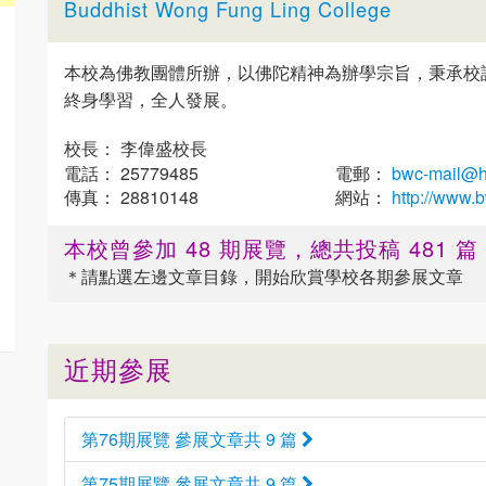
Buddhist Wong Fung Ling College
本校為佛教團體所辦，以佛陀精神為辦學宗旨，秉承校
終身學習，全人發展。
校長： 李偉盛校長
電話： 25779485
電郵：
bwc-mail@hk
傳真： 28810148
網站：
http://www.b
本校曾參加 48 期展覽，總共投稿 481 
＊請點選
左邊
文章目錄，開始欣賞學校各期參展文章
近期參展
第76期展覽 參展文章共 9 篇
第75期展覽 參展文章共 9 篇