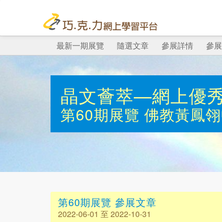
最新一期展覽
隨選文章
參展詳情
參展
晶文薈萃—網上優
第60期展覽
佛教黃鳳翎
第60期展覽 參展文章
2022-06-01 至 2022-10-31