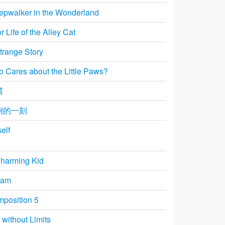
epwalker in the Wonderland
r Life of the Alley Cat
trange Story
 Cares about the Little Paws?
慣
倒的一刻
elf
harming Kid
eam
position 5
e without Limits