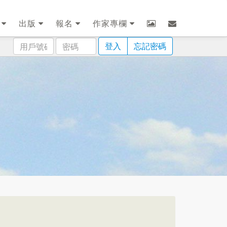
劃
出版
報名
作家專欄
用
密
登入
忘記密碼
戶
碼
號
碼