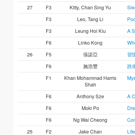
27
F3
Kitty, Chan Sing Yu
Sle
F3
Leo, Tang Li
Poo
F3
Leung Hoi Kiu
A S
F6
Linko Kong
Who
26
F5
張諾亞
習
F6
施浩豐
跌
F1
Khan Mohammad Harris
Mys
Shah
F6
Anthony Sze
A C
F6
Moki Po
Dr
F6
Ng Wai Cheong
Com
25
F2
Jake Chan
Lif