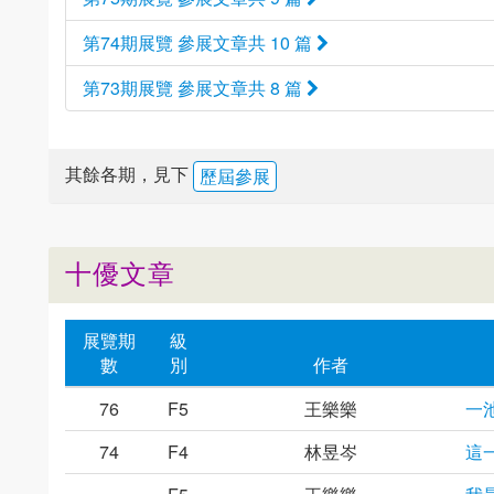
第74期展覽 參展文章共 10 篇
第73期展覽 參展文章共 8 篇
其餘各期，見下
歷屆參展
十優文章
展覽期
級
數
別
作者
76
F5
王樂樂
一
74
F4
林昱岑
這