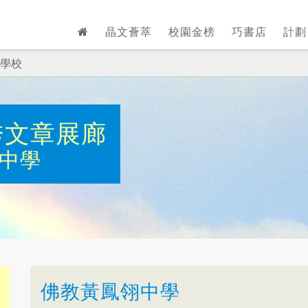
晶文薈萃
校園金榜
巧書店
計
學校
秀文章展廊
中學
佛教黃鳳翎中學