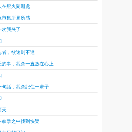
人在燈火闌珊處
意市集所見所感
一次我哭了
知
志者，欲速則不達
天的事，我會一直放在心上
知
一句話，我會記住一輩子
印
雨天
在拳擊之中找到快樂