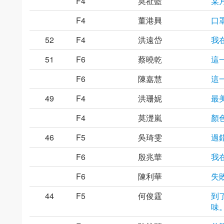
F4
莫祉藍
某
F4
董港興
口
52
F4
洪遠岱
我
51
F6
蔡曉乾
這
F6
陳嘉慧
這
49
F4
洪珊妮
最
F4
莫濋嵐
顏
46
F5
吳琦雯
過
F6
殷兆華
我
F6
陳利華
失
44
F5
何俊霆
到
味