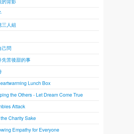
親的背影
子
憶三人組
自己問
件先苦後甜的事
待
eartwarming Lunch Box
ping the Others - Let Dream Come True
bies Attack
 the Charity Sake
wing Empathy for Everyone