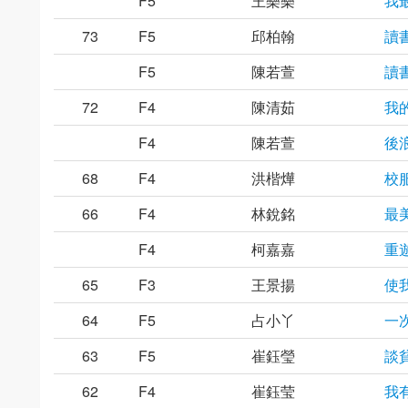
F5
王樂樂
我
73
F5
邱柏翰
讀
F5
陳若萱
讀
72
F4
陳清茹
我
F4
陳若萱
後
68
F4
洪楷燁
校
66
F4
林銳銘
最
F4
柯嘉嘉
重
65
F3
王景揚
使
64
F5
占小丫
一
63
F5
崔鈺瑩
談
62
F4
崔鈺莹
我