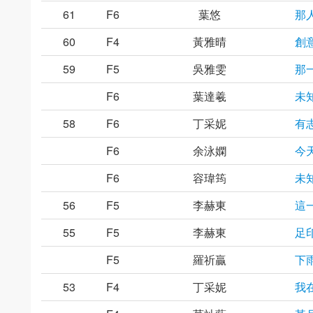
61
F6
葉悠
那
60
F4
黃雅晴
創
59
F5
吳雅雯
那
F6
葉達羲
未
58
F6
丁采妮
有
F6
余泳嫻
今
F6
容瑋筠
未
56
F5
李赫東
這
55
F5
李赫東
足
F5
羅祈贏
下
53
F4
丁采妮
我