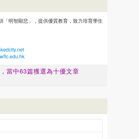
訓「明智顯悲」，提供優質教育，致力培育學生
edcity.net
wflc.edu.hk
篇 ，當中63篇獲選為十優文章