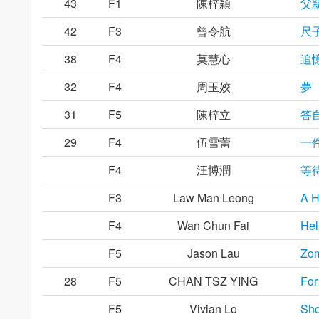
43
F1
陳梓穎
父
42
F3
曾令航
尺
38
F4
莫慧心
追
32
F4
周玉姣
夢
31
F5
陳梓立
答
29
F4
伍雪蕾
一
F4
汪博潤
等
F3
Law Man Leong
A H
F4
Wan Chun Fai
Hel
F5
Jason Lau
Zom
28
F5
CHAN TSZ YING
For
F5
Vivian Lo
Sho