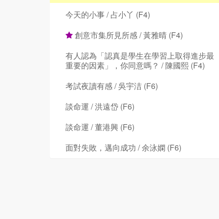
今天的小事 / 占小丫 (F4)
創意市集所見所感 / 黃雅晴 (F4)
有人認為「認真是學生在學習上取得進步最
重要的因素」，你同意嗎？ / 陳國熙 (F4)
考試夜讀有感 / 吳宇洁 (F6)
談命運 / 洪遠岱 (F6)
談命運 / 董港興 (F6)
面對失敗，邁向成功 / 余泳嫻 (F6)