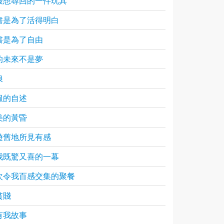
最想尋回的一件玩具
書是為了活得明白
書是為了自由
的未來不是夢
浪
服的自述
美的黃昏
遊舊地所見有感
我既驚又喜的一幕
次令我百感交集的聚餐
貧賤
有我故事