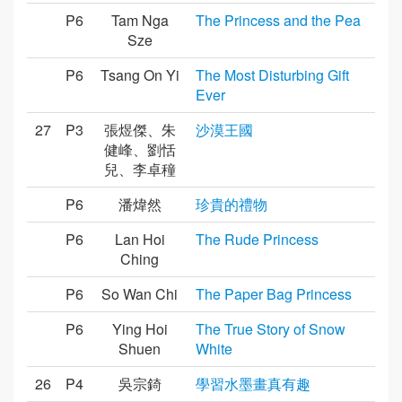
P6
Tam Nga
The Princess and the Pea
Sze
P6
Tsang On Yi
The Most Disturbing Gift
Ever
27
P3
張煜傑、朱
沙漠王國
健峰、劉恬
兒、李卓穜
P6
潘煒然
珍貴的禮物
P6
Lan Hoi
The Rude Princess
Ching
P6
So Wan Chi
The Paper Bag Princess
P6
Ying Hoi
The True Story of Snow
Shuen
White
26
P4
吳宗錡
學習水墨畫真有趣