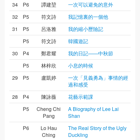
34
P6
譚建堃
一次可以避免的意外
32
P5
符文詩
我記憶裏的一個他
31
P5
呂洛雅
我的縮小歷險記
P5
符文詩
韓國遊記
30
P4
鄭君耀
我的日記——中秋節
P5
林梓欣
小息的時候
29
P5
盧凱婷
一次「見義勇為」事情的經
過和感受
28
P4
陳詠薇
花藝示範課
P5
Cheng Chi
A Biography of Lee Lai
Pang
Shan
P6
Lo Hau
The Real Story of the Ugly
Ching
Duckling