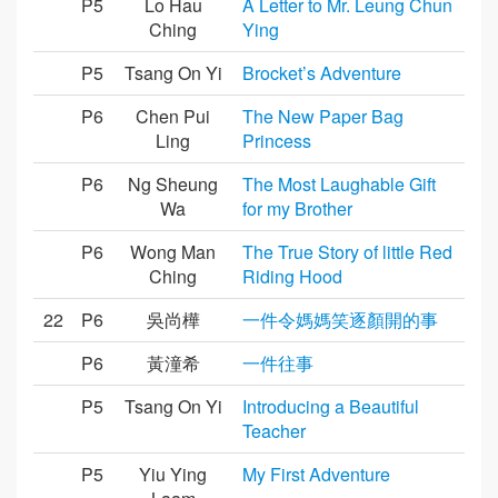
P5
Lo Hau
A Letter to Mr. Leung Chun
Ching
Ying
P5
Tsang On Yi
Brocket’s Adventure
P6
Chen Pui
The New Paper Bag
Ling
Princess
P6
Ng Sheung
The Most Laughable Gift
Wa
for my Brother
P6
Wong Man
The True Story of little Red
Ching
Riding Hood
22
P6
吳尚樺
一件令媽媽笑逐顏開的事
P6
黃潼希
一件往事
P5
Tsang On Yi
Introducing a Beautiful
Teacher
P5
Yiu Ying
My First Adventure