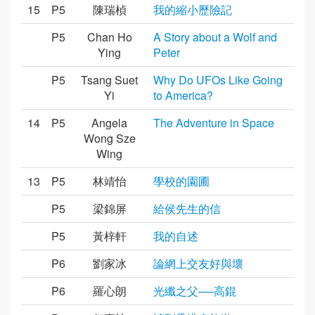
15
P5
陳瑞楨
我的縮小歷險記
P5
Chan Ho
A Story about a Wolf and
Ying
Peter
P5
Tsang Suet
Why Do UFOs Like Going
Yi
to America?
14
P5
Angela
The Adventure in Space
Wong Sze
Wing
13
P5
林靖怡
學校的園圃
P5
梁錦屏
給侯先生的信
P5
黃梓軒
我的自述
P6
劉家冰
論網上交友好與壞
P6
羅心朗
光纖之父──高錕