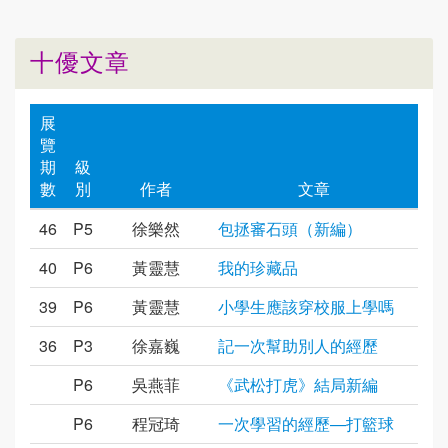
十優文章
展
覽
期
級
數
別
作者
文章
46
P5
徐樂然
包拯審石頭（新編）
40
P6
黃靈慧
我的珍藏品
39
P6
黃靈慧
小學生應該穿校服上學嗎
36
P3
徐嘉巍
記一次幫助別人的經歷
P6
吳燕菲
《武松打虎》結局新編
P6
程冠琦
一次學習的經歷—打籃球