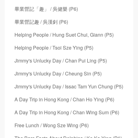
畢業營記「趣」 / 吳健樂 (P6)
畢業營記趣 / 吳漢釗 (P6)
Helping People / Hung Suet Chui, Giann (P5)
Helping People / Tsoi Sze Ying (P5)
Jimmy's Unlucky Day / Chan Pui Ling (P5)
Jimmy's Unlucky Day / Cheung Sin (P5)
Jimmy's Unlucky Day / Issac Tam Yun Chung (P5)
A Day Trip in Hong Kong / Chan Ho Ying (P6)
A Day Trip in Hong Kong / Chan Wing Sum (P6)
Free Lunch / Wong Sze Wing (P6)