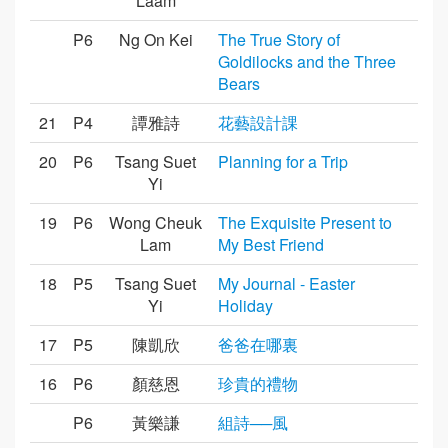
Laam
P6
Ng On Kei
The True Story of
Goldilocks and the Three
Bears
21
P4
譚雅詩
花藝設計課
20
P6
Tsang Suet
Planning for a Trip
Yi
19
P6
Wong Cheuk
The Exquisite Present to
Lam
My Best Friend
18
P5
Tsang Suet
My Journal - Easter
Yi
Holiday
17
P5
陳凱欣
爸爸在哪裏
16
P6
顏慈恩
珍貴的禮物
P6
黃樂謙
組詩──風