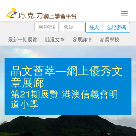
用
密
登入
忘記密碼
戶
碼
號
最新一期展覽
隨選文章
參展詳情
參展學校
碼
晶文薈萃—網上優秀文
章展廊
第21期展覽
港澳信義會明
道小學