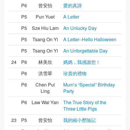
P6
曾安怡
愛的真諦
P5
Pun Yuet
A Letter
P5
Sze Hiu Lam
An Unlucky Day
P5
Tsang On Yi
A Letter--Hello Halloween
P5
Tsang On Yi
An Unforgettable Day
24
P6
林美欣
媽媽，我感謝您！
P6
洪雪翠
珍貴的禮物
P6
Chen Pui
Mum’s “Special” Birthday
Ling
Party
P6
Law Wai Yan
The True Story of the
Three Little Pigs
23
P5
曾安怡
我的縮小歷險記