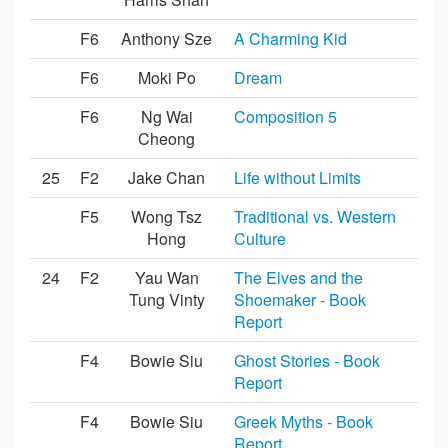
F6
Anthony Sze
A Charming Kid
F6
Moki Po
Dream
F6
Ng Wai
Composition 5
Cheong
25
F2
Jake Chan
Life without Limits
F5
Wong Tsz
Traditional vs. Western
Hong
Culture
24
F2
Yau Wan
The Elves and the
Tung Vinty
Shoemaker - Book
Report
F4
Bowie Siu
Ghost Stories - Book
Report
F4
Bowie Siu
Greek Myths - Book
Report