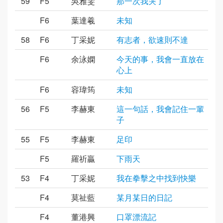
59
F5
吳雅雯
那一次我哭了
F6
葉達羲
未知
58
F6
丁采妮
有志者，欲速則不達
F6
余泳嫻
今天的事，我會一直放在
心上
F6
容瑋筠
未知
56
F5
李赫東
這一句話，我會記住一輩
子
55
F5
李赫東
足印
F5
羅祈贏
下雨天
53
F4
丁采妮
我在拳擊之中找到快樂
F4
莫祉藍
某月某日的日記
F4
董港興
口罩漂流記