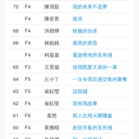
72
F4
陳清茹
我的未來不是夢
F4
陳若萱
後浪
68
F4
洪楷燁
校服的自述
66
F4
林銳銘
最美的黃昏
F4
柯嘉嘉
重遊舊地所見有感
65
F3
王景揚
使我既驚又喜的一幕
64
F5
占小丫
一次令我百感交集的聚餐
63
F5
崔鈺瑩
談貧賤
62
F4
崔鈺莹
我有我故事
61
F6
葉悠
那人在燈火闌珊處
60
F4
黃雅晴
創意市集所見所感