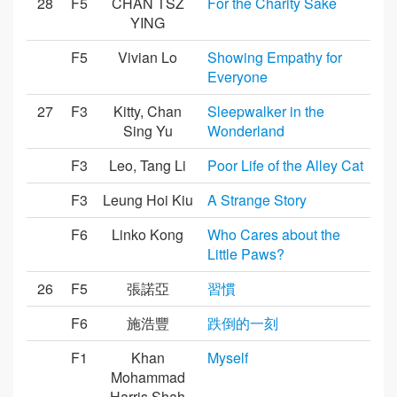
28
F5
CHAN TSZ
For the Charity Sake
YING
F5
Vivian Lo
Showing Empathy for
Everyone
27
F3
Kitty, Chan
Sleepwalker in the
Sing Yu
Wonderland
F3
Leo, Tang Li
Poor Life of the Alley Cat
F3
Leung Hoi Kiu
A Strange Story
F6
Linko Kong
Who Cares about the
Little Paws?
26
F5
張諾亞
習慣
F6
施浩豐
跌倒的一刻
F1
Khan
Myself
Mohammad
Harris Shah