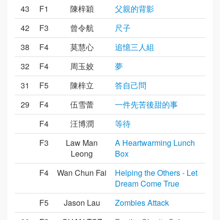
43
F1
陳梓穎
父親的背影
42
F3
曾令航
尺子
38
F4
莫慧心
追憶三人組
32
F4
周玉姣
夢
31
F5
陳梓立
答自己問
29
F4
伍雪蕾
一件先苦後甜的事
F4
汪博潤
等待
F3
Law Man
A Heartwarming Lunch
Leong
Box
F4
Wan Chun Fai
Helping the Others - Let
Dream Come True
F5
Jason Lau
Zombies Attack