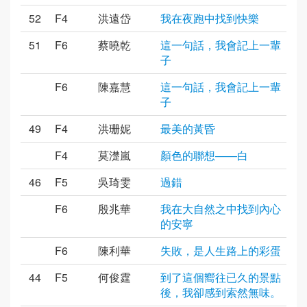
52
F4
洪遠岱
我在夜跑中找到快樂
51
F6
蔡曉乾
這一句話，我會記上一輩
子
F6
陳嘉慧
這一句話，我會記上一輩
子
49
F4
洪珊妮
最美的黃昏
F4
莫濋嵐
顏色的聯想——白
46
F5
吳琦雯
過錯
F6
殷兆華
我在大自然之中找到內心
的安寧
F6
陳利華
失敗，是人生路上的彩蛋
44
F5
何俊霆
到了這個嚮往已久的景點
後，我卻感到索然無味。