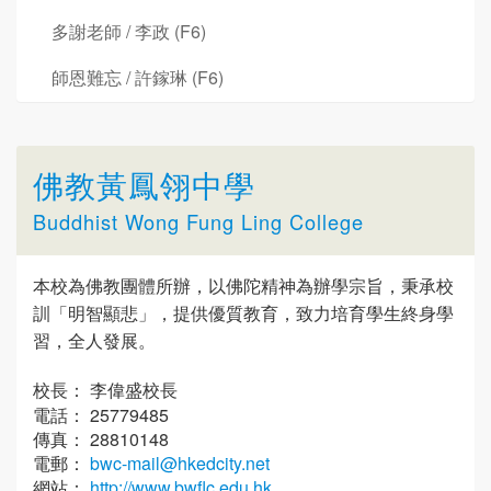
多謝老師 / 李政 (F6)
師恩難忘 / 許鎵琳 (F6)
佛教黃鳳翎中學
Buddhist Wong Fung Ling College
本校為佛教團體所辦，以佛陀精神為辦學宗旨，秉承校
訓「明智顯悲」，提供優質教育，致力培育學生終身學
習，全人發展。
校長： 李偉盛校長
電話： 25779485
傳真： 28810148
電郵：
bwc-mail@hkedcity.net
網站：
http://www.bwflc.edu.hk