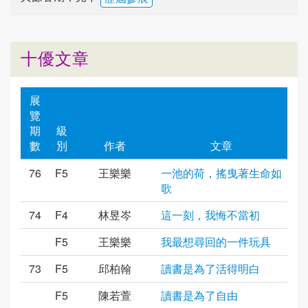
十優文章
展
覽
期
級
數
別
作者
文章
76
F5
王樂樂
一池的荷，搖曳著生命如
歌
74
F4
林昱岑
這一刻，我悔不當初
F5
王樂樂
我最想尋回的一件玩具
73
F5
邱柏翰
讀書是為了活得明白
F5
陳若萱
讀書是為了自由