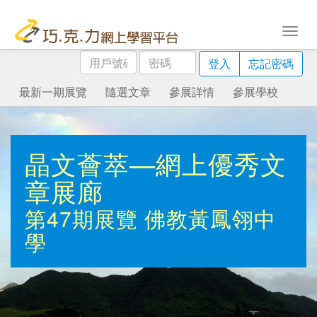
用
密
登入
忘記密碼
戶
碼
號
最新一期展覽
隨選文章
參展詳情
參展學校
碼
晶文薈萃—網上優秀文
章展廊
第47期展覽
佛教黃鳳翎中
學