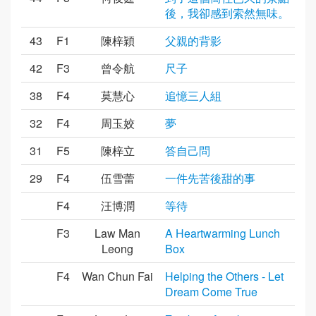
後，我卻感到索然無味。
43
F1
陳梓穎
父親的背影
42
F3
曾令航
尺子
38
F4
莫慧心
追憶三人組
32
F4
周玉姣
夢
31
F5
陳梓立
答自己問
29
F4
伍雪蕾
一件先苦後甜的事
F4
汪博潤
等待
F3
Law Man
A Heartwarming Lunch
Leong
Box
F4
Wan Chun Fai
Helping the Others - Let
Dream Come True