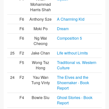
Mohammad
Harris Shah
F6
Anthony Sze
A Charming Kid
F6
Moki Po
Dream
F6
Ng Wai
Composition 5
Cheong
25
F2
Jake Chan
Life without Limits
F5
Wong Tsz
Traditional vs. Western
Hong
Culture
24
F2
Yau Wan
The Elves and the
Tung Vinty
Shoemaker - Book
Report
F4
Bowie Siu
Ghost Stories - Book
Report