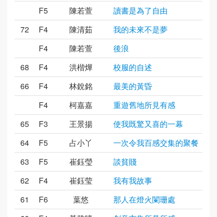
F5
陳若萱
讀書是為了自由
72
F4
陳清茹
我的未來不是夢
F4
陳若萱
後浪
68
F4
洪楷燁
校服的自述
66
F4
林銳銘
最美的黃昏
F4
柯嘉嘉
重遊舊地所見有感
65
F3
王景揚
使我既驚又喜的一幕
64
F5
占小丫
一次令我百感交集的聚餐
63
F5
崔鈺瑩
談貧賤
62
F4
崔鈺莹
我有我故事
61
F6
葉悠
那人在燈火闌珊處