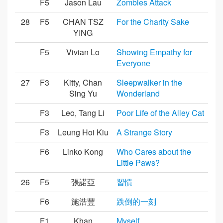
F5
Jason Lau
Zombies Attack
28
F5
CHAN TSZ
For the Charity Sake
YING
F5
Vivian Lo
Showing Empathy for
Everyone
27
F3
Kitty, Chan
Sleepwalker in the
Sing Yu
Wonderland
F3
Leo, Tang Li
Poor Life of the Alley Cat
F3
Leung Hoi Kiu
A Strange Story
F6
Linko Kong
Who Cares about the
Little Paws?
26
F5
張諾亞
習慣
F6
施浩豐
跌倒的一刻
F1
Khan
Myself