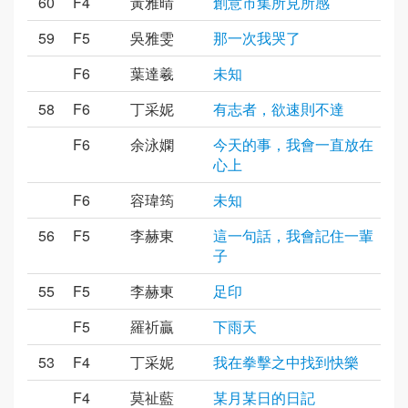
60
F4
黃雅晴
創意市集所見所感
59
F5
吳雅雯
那一次我哭了
F6
葉達羲
未知
58
F6
丁采妮
有志者，欲速則不達
F6
余泳嫻
今天的事，我會一直放在
心上
F6
容瑋筠
未知
56
F5
李赫東
這一句話，我會記住一輩
子
55
F5
李赫東
足印
F5
羅祈贏
下雨天
53
F4
丁采妮
我在拳擊之中找到快樂
F4
莫祉藍
某月某日的日記