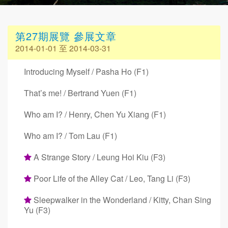
第27期展覽 參展文章
2014-01-01 至 2014-03-31
Introducing Myself / Pasha Ho (F1)
That’s me! / Bertrand Yuen (F1)
Who am I? / Henry, Chen Yu Xiang (F1)
Who am I? / Tom Lau (F1)
A Strange Story / Leung Hoi Kiu (F3)
Poor Life of the Alley Cat / Leo, Tang Li (F3)
Sleepwalker in the Wonderland / Kitty, Chan Sing
Yu (F3)