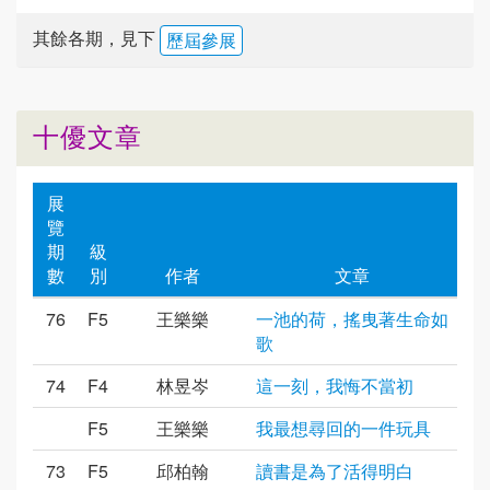
其餘各期，見下
歷屆參展
十優文章
展
覽
期
級
數
別
作者
文章
76
F5
王樂樂
一池的荷，搖曳著生命如
歌
74
F4
林昱岑
這一刻，我悔不當初
F5
王樂樂
我最想尋回的一件玩具
73
F5
邱柏翰
讀書是為了活得明白