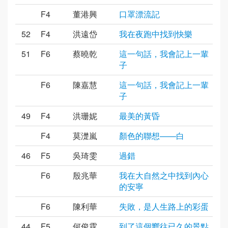
F4
董港興
口罩漂流記
52
F4
洪遠岱
我在夜跑中找到快樂
51
F6
蔡曉乾
這一句話，我會記上一輩
子
F6
陳嘉慧
這一句話，我會記上一輩
子
49
F4
洪珊妮
最美的黃昏
F4
莫濋嵐
顏色的聯想——白
46
F5
吳琦雯
過錯
F6
殷兆華
我在大自然之中找到內心
的安寧
F6
陳利華
失敗，是人生路上的彩蛋
44
F5
何俊霆
到了這個嚮往已久的景點