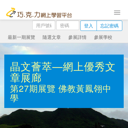
用
密
登入
忘記密碼
戶
碼
號
最新一期展覽
隨選文章
參展詳情
參展學校
碼
晶文薈萃—網上優秀文
章展廊
第27期展覽
佛教黃鳳翎中
學