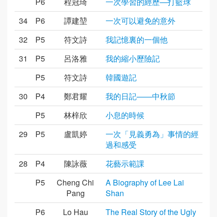
P6
程冠琦
一次學習的經歷—打籃球
34
P6
譚建堃
一次可以避免的意外
32
P5
符文詩
我記憶裏的一個他
31
P5
呂洛雅
我的縮小歷險記
P5
符文詩
韓國遊記
30
P4
鄭君耀
我的日記——中秋節
P5
林梓欣
小息的時候
29
P5
盧凱婷
一次「見義勇為」事情的經
過和感受
28
P4
陳詠薇
花藝示範課
P5
Cheng Chi
A Biography of Lee Lai
Pang
Shan
P6
Lo Hau
The Real Story of the Ugly