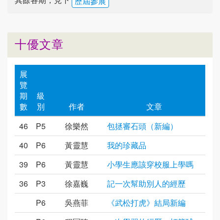
歷屆參展
十優文章
展
覽
期
級
數
別
作者
文章
46
P5
徐樂然
包拯審石頭（新編）
40
P6
黃靈慧
我的珍藏品
39
P6
黃靈慧
小學生應該穿校服上學嗎
36
P3
徐嘉巍
記一次幫助別人的經歷
P6
吳燕菲
《武松打虎》結局新編