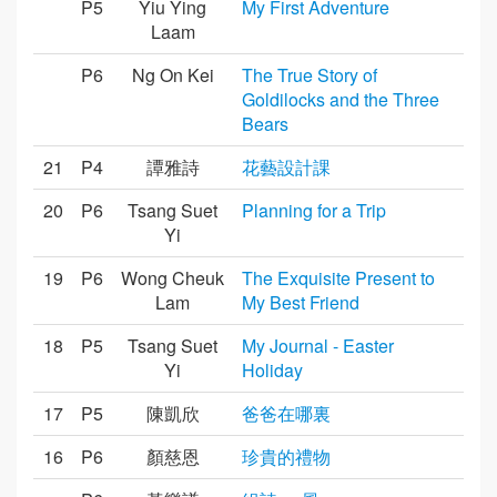
P5
Yiu Ying
My First Adventure
Laam
P6
Ng On Kei
The True Story of
Goldilocks and the Three
Bears
21
P4
譚雅詩
花藝設計課
20
P6
Tsang Suet
Planning for a Trip
Yi
19
P6
Wong Cheuk
The Exquisite Present to
Lam
My Best Friend
18
P5
Tsang Suet
My Journal - Easter
Yi
Holiday
17
P5
陳凱欣
爸爸在哪裏
16
P6
顏慈恩
珍貴的禮物