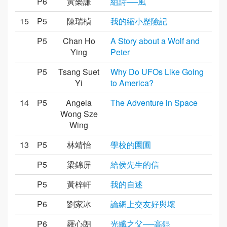
P6
黃樂謙
組詩──風
15
P5
陳瑞楨
我的縮小歷險記
P5
Chan Ho
A Story about a Wolf and
Ying
Peter
P5
Tsang Suet
Why Do UFOs Like Going
Yi
to America?
14
P5
Angela
The Adventure in Space
Wong Sze
Wing
13
P5
林靖怡
學校的園圃
P5
梁錦屏
給侯先生的信
P5
黃梓軒
我的自述
P6
劉家冰
論網上交友好與壞
P6
羅心朗
光纖之父──高錕