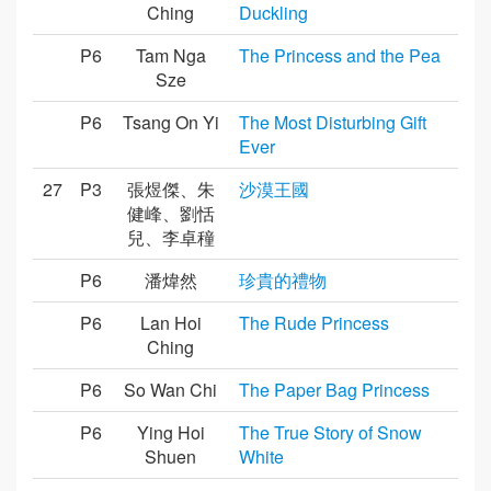
Ching
Duckling
P6
Tam Nga
The Princess and the Pea
Sze
P6
Tsang On Yi
The Most Disturbing Gift
Ever
27
P3
張煜傑、朱
沙漠王國
健峰、劉恬
兒、李卓穜
P6
潘煒然
珍貴的禮物
P6
Lan Hoi
The Rude Princess
Ching
P6
So Wan Chi
The Paper Bag Princess
P6
Ying Hoi
The True Story of Snow
Shuen
White