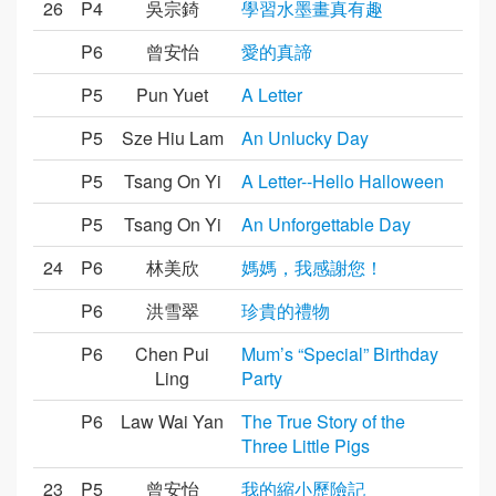
26
P4
吳宗錡
學習水墨畫真有趣
P6
曾安怡
愛的真諦
P5
Pun Yuet
A Letter
P5
Sze Hiu Lam
An Unlucky Day
P5
Tsang On Yi
A Letter--Hello Halloween
P5
Tsang On Yi
An Unforgettable Day
24
P6
林美欣
媽媽，我感謝您！
P6
洪雪翠
珍貴的禮物
P6
Chen Pui
Mum’s “Special” Birthday
Ling
Party
P6
Law Wai Yan
The True Story of the
Three Little Pigs
23
P5
曾安怡
我的縮小歷險記