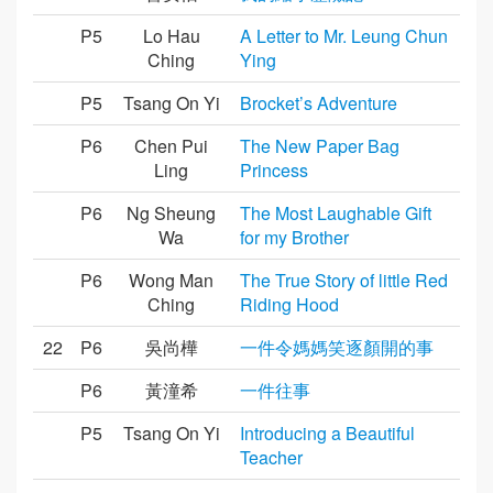
P5
Lo Hau
A Letter to Mr. Leung Chun
Ching
Ying
P5
Tsang On Yi
Brocket’s Adventure
P6
Chen Pui
The New Paper Bag
Ling
Princess
P6
Ng Sheung
The Most Laughable Gift
Wa
for my Brother
P6
Wong Man
The True Story of little Red
Ching
Riding Hood
22
P6
吳尚樺
一件令媽媽笑逐顏開的事
P6
黃潼希
一件往事
P5
Tsang On Yi
Introducing a Beautiful
Teacher