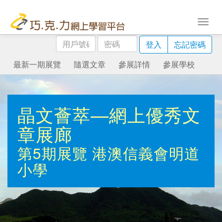
用
密
登入
忘記密碼
戶
碼
號
最新一期展覽
隨選文章
參展詳情
參展學校
碼
晶文薈萃—網上優秀文
章展廊
第5期展覽
港澳信義會明道
小學