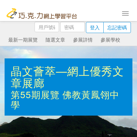
用
密
登入
忘記密碼
戶
碼
號
最新一期展覽
隨選文章
參展詳情
參展學校
碼
晶文薈萃—網上優秀文
章展廊
第55期展覽
佛教黃鳳翎中
學