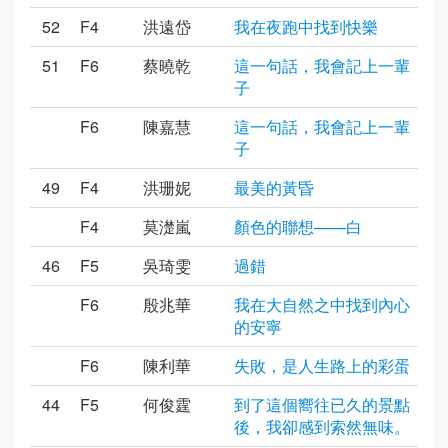
52
F4
洪遠岱
我在夜跑中找到快樂
51
F6
蔡曉乾
這一句話，我會記上一輩
子
F6
陳嘉慧
這一句話，我會記上一輩
子
49
F4
洪珊妮
最美的黃昏
F4
莫濋嵐
顏色的聯想——白
46
F5
吳琦雯
過錯
F6
殷兆華
我在大自然之中找到內心
的安寧
F6
陳利華
失敗，是人生路上的彩蛋
44
F5
何俊霆
到了這個嚮往已久的景點
後，我卻感到索然無味。