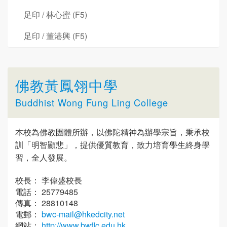
足印 / 林心蜜 (F5)
足印 / 董港興 (F5)
佛教黃鳳翎中學
Buddhist Wong Fung Ling College
本校為佛教團體所辦，以佛陀精神為辦學宗旨，秉承校
訓「明智顯悲」，提供優質教育，致力培育學生終身學
習，全人發展。
校長： 李偉盛校長
電話： 25779485
傳真： 28810148
電郵：
bwc-mail@hkedcity.net
網站：
http://www.bwflc.edu.hk