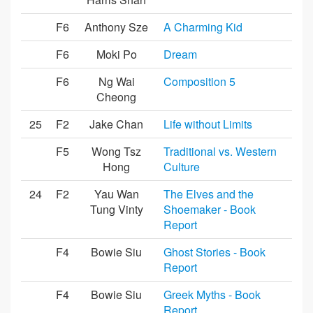
F6
Anthony Sze
A Charming Kid
F6
Moki Po
Dream
F6
Ng Wai
Composition 5
Cheong
25
F2
Jake Chan
Life without Limits
F5
Wong Tsz
Traditional vs. Western
Hong
Culture
24
F2
Yau Wan
The Elves and the
Tung Vinty
Shoemaker - Book
Report
F4
Bowie Siu
Ghost Stories - Book
Report
F4
Bowie Siu
Greek Myths - Book
Report