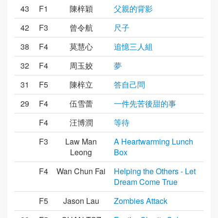
43
F1
陳梓穎
父親的背影
42
F3
曾令航
尺子
38
F4
莫慧心
追憶三人組
32
F4
周玉姣
夢
31
F5
陳梓立
答自己問
29
F4
伍雪蕾
一件先苦後甜的事
F4
汪博潤
等待
F3
Law Man
A Heartwarming Lunch
Leong
Box
F4
Wan Chun Fai
Helping the Others - Let
Dream Come True
F5
Jason Lau
Zombies Attack