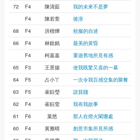
72
F4
陳清茹
我的未來不是夢
F4
陳若萱
後浪
68
F4
洪楷燁
校服的自述
66
F4
林銳銘
最美的黃昏
F4
柯嘉嘉
重遊舊地所見有感
65
F3
王景揚
使我既驚又喜的一幕
64
F5
占小丫
一次令我百感交集的聚餐
63
F5
崔鈺瑩
談貧賤
62
F4
崔鈺莹
我有我故事
61
F6
葉悠
那人在燈火闌珊處
60
F4
黃雅晴
創意市集所見所感