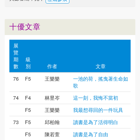
十優文章
展
覽
期
級
數
別
作者
文章
76
F5
王樂樂
一池的荷，搖曳著生命如
歌
74
F4
林昱岑
這一刻，我悔不當初
F5
王樂樂
我最想尋回的一件玩具
73
F5
邱柏翰
讀書是為了活得明白
F5
陳若萱
讀書是為了自由