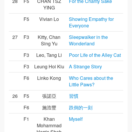
28
F5
CHAN TSZ
For the Charity Sake
YING
F5
Vivian Lo
Showing Empathy for
Everyone
27
F3
Kitty, Chan
Sleepwalker in the
Sing Yu
Wonderland
F3
Leo, Tang Li
Poor Life of the Alley Cat
F3
Leung Hoi Kiu
A Strange Story
F6
Linko Kong
Who Cares about the
Little Paws?
26
F5
張諾亞
習慣
F6
施浩豐
跌倒的一刻
F1
Khan
Myself
Mohammad
Harris Shah