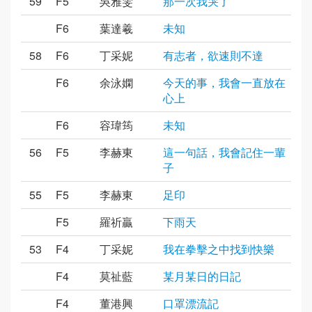
59
F5
吳雅雯
那一次我哭了
F6
葉達羲
未知
58
F6
丁采妮
有志者，欲速則不達
F6
余泳嫻
今天的事，我會一直放在
心上
F6
容瑋筠
未知
56
F5
李赫東
這一句話，我會記住一輩
子
55
F5
李赫東
足印
F5
羅祈贏
下雨天
53
F4
丁采妮
我在拳擊之中找到快樂
F4
莫祉藍
某月某日的日記
F4
董港興
口罩漂流記