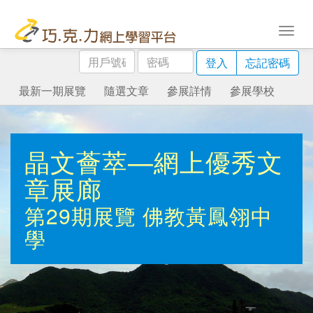
用
密
登入
忘記密碼
戶
碼
號
最新一期展覽
隨選文章
參展詳情
參展學校
碼
晶文薈萃—網上優秀文
章展廊
第29期展覽
佛教黃鳳翎中
學