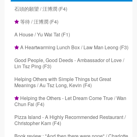
石頭的願望 / 汪博潤 (F4)
等待 / 汪博潤 (F4)
A House / Yu Wai Tat (F1)
A Heartwarming Lunch Box / Law Man Leong (F3)
Good People, Good Deeds - Ambassador of Love /
Lin Tsz Ping (F3)
Helping Others with Simple Things but Great
Meanings / Au Tsz Long, Kevin (F4)
Helping the Others - Let Dream Come True / Wan
Chun Fai (F4)
Pizza Island - A Highly Recommended Restaurant /
Christopher Kam (F4)
Book review : "And then there were none" / Charlotte