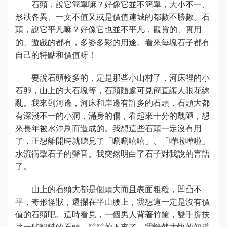
石頭，說它簡單嘛？好像它並不簡單，大小不一、
形狀各異、一文不值又或是價值連城的都數不勝數。石
頭，說它平凡嘛？好像它也並不平凡，觀賞的、實用
的、遊戲的都有，多姿多彩的用途。看來每塊石子都有
自己的特點和價值呀！
要說石頭較多的，定是那些小山村了，河床裡的小
石卵，山上的大石塊等，石頭隨處可見簡直讓人眼花繚
亂。我來到河邊，河床和岸邊有許多的石頭，石頭大都
有深淺不一的小洞，滿身的傷，看起來十分的醜陋，想
來長年被水沖刷而造成的。我想這些石頭一定沒有用
了，正想離開時就聽見了「唰唰嘻嘻」、「嘩啦嘩啦」
水流衝擊石子的聲音。我突然明白了石子對我說的言語
了。
山上的石頭大都是個頭大而且表面粗糙，凹凸不
平，奇形怪狀，還攔在半山腰上，我想這一定是沒有價
值的石頭吧。這時看見，一個男人背著竹筐，雙手撐扶
著一些粗糙的石頭，緩緩的下來了，我恍然大悟的知道