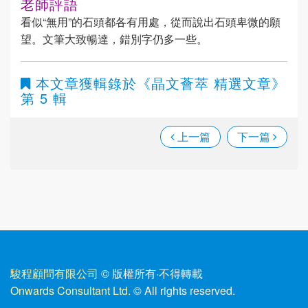
老師評語
看似“無用”的石頭都各有用處，從而說出石頭卑微的願
望。文筆大致暢達，錯別字仍多一些。
本文章獲輯錄於
《晶文薈萃 精選文章》
第 5 輯
上一篇
下一篇
駿程顧問有限公司
© 版權所有
·
不得轉載
Onwards Consultant Ltd.
© All rights reserved.