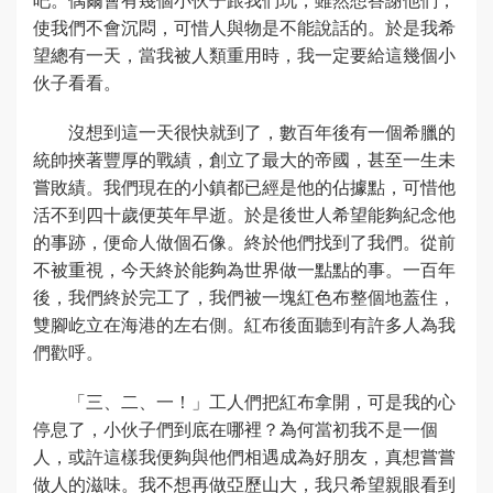
使我們不會沉悶，可惜人與物是不能說話的。於是我希
望總有一天，當我被人類重用時，我一定要給這幾個小
伙子看看。
沒想到這一天很快就到了，數百年後有一個希臘的
統帥挾著豐厚的戰績，創立了最大的帝國，甚至一生未
嘗敗績。我們現在的小鎮都已經是他的佔據點，可惜他
活不到四十歲便英年早逝。於是後世人希望能夠紀念他
的事跡，便命人做個石像。終於他們找到了我們。從前
不被重視，今天終於能夠為世界做一點點的事。一百年
後，我們終於完工了，我們被一塊紅色布整個地蓋住，
雙腳屹立在海港的左右側。紅布後面聽到有許多人為我
們歡呼。
「三、二、一！」工人們把紅布拿開，可是我的心
停息了，小伙子們到底在哪裡？為何當初我不是一個
人，或許這樣我便夠與他們相遇成為好朋友，真想嘗嘗
做人的滋味。我不想再做亞歷山大，我只希望親眼看到