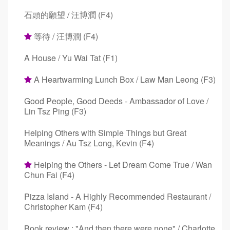
石頭的願望 / 汪博潤 (F4)
等待 / 汪博潤 (F4)
A House / Yu Wai Tat (F1)
A Heartwarming Lunch Box / Law Man Leong (F3)
Good People, Good Deeds - Ambassador of Love /
Lin Tsz Ping (F3)
Helping Others with Simple Things but Great
Meanings / Au Tsz Long, Kevin (F4)
Helping the Others - Let Dream Come True / Wan
Chun Fai (F4)
Pizza Island - A Highly Recommended Restaurant /
Christopher Kam (F4)
Book review : "And then there were none" / Charlotte