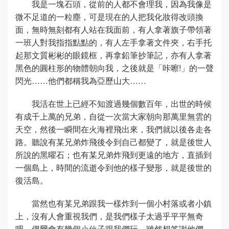
我是一塊石頭，從前的人都不會理我，因為我像是
微不足道的一粒塵，可是現在的人把我化妝得改頭換
面，無時無刻都有人站在我面前，有人拿著旗子帶領著
一班人對我指指點點的，有人左手拿著文件夾，右手托
起那文質彬彬的眼鏡框，再拿鉛筆抄筆記，亦有人拿著
黑色的圓柱形的物體朝向我，之後就是「咔嚓!」的一聲
閃光……他們都稱我為亞歷山大……
我活在世上已經不知渡過幾個數百年，出世的時候
有成千上萬的兄弟，自從一次當大家朝向那萬里無雲的
天空，然後一瞬間在火海裡飛出來，我們就以後各走各
路。聽說有某兄弟炸飛後令到自己都變了，就是後世人
所說的黑曜石；也有某兄弟炸飛到更遠的地方，直插到
一個島上，時間的流逝令到他的樣子變形，就是後世的
復活島。
當然也有某兄弟跟我一樣炸到一個小村落或者小鎮
上，沒有人會重視我們，是我們樣子太過乎平平無奇
吧。偶爾會有幾個小伙子跟我們玩，雖然想答謝他們，