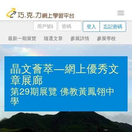
用
密
登入
忘記密碼
戶
碼
號
最新一期展覽
隨選文章
參展詳情
參展學校
碼
晶文薈萃—網上優秀文
章展廊
第29期展覽
佛教黃鳳翎中
學