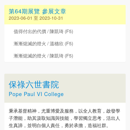
第64期展覽 參展文章
2023-06-01 至 2023-10-31
值得付出的代價 / 陳凱琦 (F5)
漸漸熄滅的燈火 / 溫穗欣 (F5)
漸漸熄滅的燈火 / 陳凱琦 (F5)
保祿六世書院
Pope Paul VI College
秉承基督精神，尤重博愛及服務，以全人教育，啟發學
子潛能，助其汲取知識與技能，學習獨立思考，活出人
生真諦，並明白個人責任，勇於承擔，造福社群。