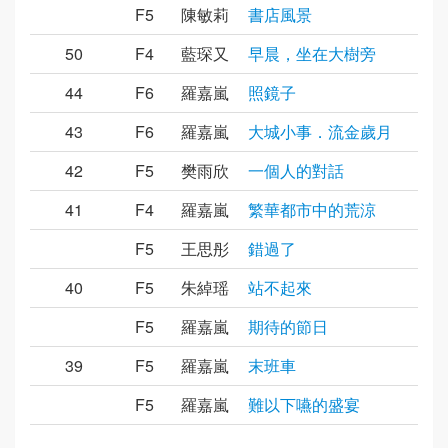
F5
陳敏莉
書店風景
50
F4
藍琛又
早晨，坐在大樹旁
44
F6
羅嘉嵐
照鏡子
43
F6
羅嘉嵐
大城小事．流金歲月
42
F5
樊雨欣
一個人的對話
41
F4
羅嘉嵐
繁華都市中的荒涼
F5
王思彤
錯過了
40
F5
朱綽瑶
站不起來
F5
羅嘉嵐
期待的節日
39
F5
羅嘉嵐
末班車
F5
羅嘉嵐
難以下嚥的盛宴