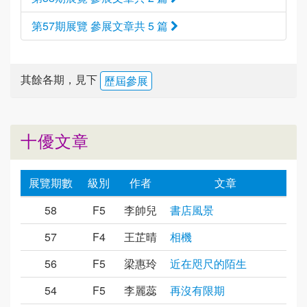
第57期展覽 參展文章共 5 篇
其餘各期，見下
歷屆參展
十優文章
展覽期數
級別
作者
文章
58
F5
李帥兒
書店風景
57
F4
王芷晴
相機
56
F5
梁惠玲
近在咫尺的陌生
54
F5
李麗蕊
再沒有限期