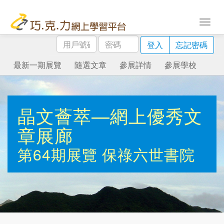
用
密
登入
忘記密碼
戶
碼
號
最新一期展覽
隨選文章
參展詳情
參展學校
碼
晶文薈萃—網上優秀文
章展廊
第64期展覽
保祿六世書院