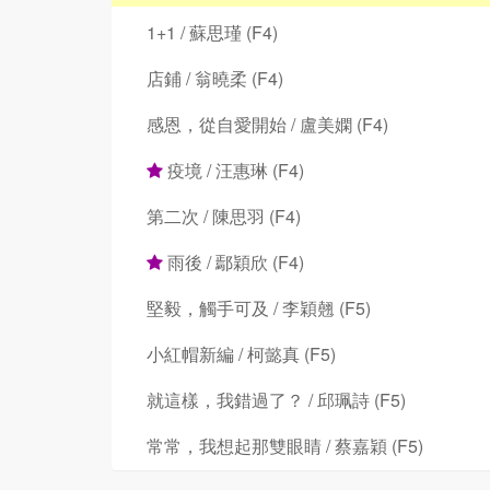
1+1 / 蘇思瑾 (F4)
店鋪 / 翁曉柔 (F4)
感恩，從自愛開始 / 盧美嫻 (F4)
疫境 / 汪惠琳 (F4)
第二次 / 陳思羽 (F4)
雨後 / 鄢穎欣 (F4)
堅毅，觸手可及 / 李穎翹 (F5)
小紅帽新編 / 柯懿真 (F5)
就這樣，我錯過了？ / 邱珮詩 (F5)
常常，我想起那雙眼睛 / 蔡嘉穎 (F5)