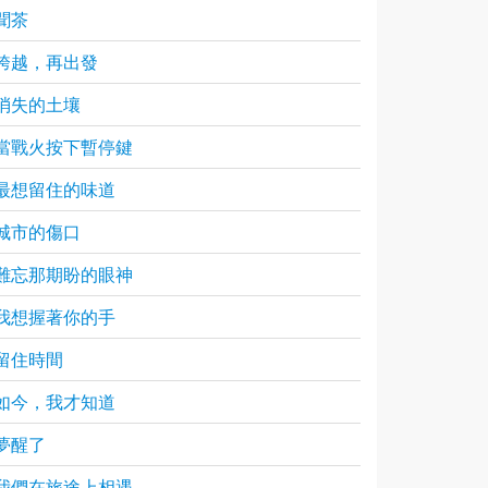
聞茶
跨越，再出發
消失的土壤
當戰火按下暫停鍵
最想留住的味道
城市的傷口
難忘那期盼的眼神
我想握著你的手
留住時間
如今，我才知道
夢醒了
我們在旅途上相遇