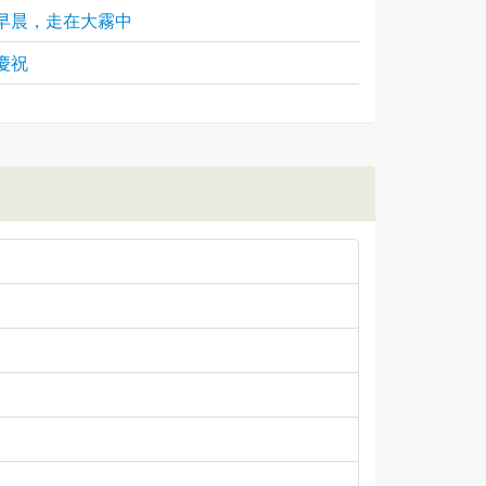
早晨，走在大霧中
慶祝