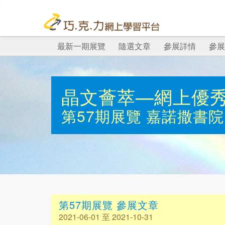
最新一期展覽
隨選文章
參展詳情
參展
晶文薈萃—網上優
第57期展覽
嘉諾撒書院
第57期展覽 參展文章
2021-06-01 至 2021-10-31