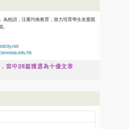
」為校訓，注重均衡教育，致力培育學生友愛親
能。
dcity.net
.canossa.edu.hk
篇 ，當中28篇獲選為十優文章