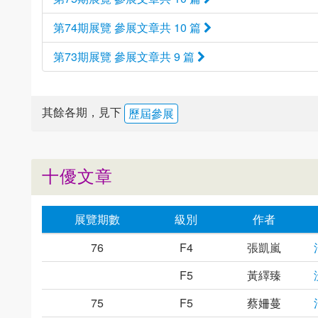
第74期展覽 參展文章共 10 篇
第73期展覽 參展文章共 9 篇
其餘各期，見下
歷屆參展
十優文章
展覽期數
級別
作者
76
F4
張凱嵐
F5
黃繹臻
75
F5
蔡姍蔓