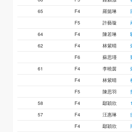
65
F4
羅懿琳
F5
許藝璇
64
F4
陳若琳
62
F4
林紫晴
F6
蘇思瑾
61
F4
李曉茵
F4
林紫晴
F5
陳思羽
58
F4
鄢穎欣
57
F4
汪惠琳
F4
鄢穎欣