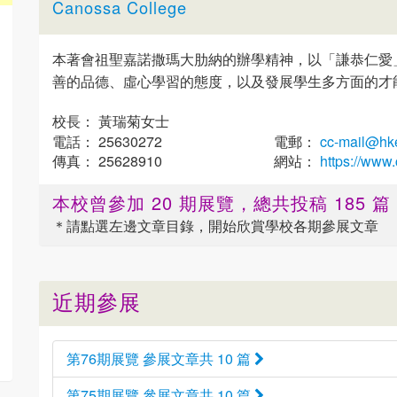
Canossa College
本著會祖聖嘉諾撒瑪大肋納的辦學精神，以「謙恭仁愛
善的品德、虛心學習的態度，以及發展學生多方面的才
校長： 黃瑞菊女士
電話： 25630272
電郵：
cc-mail@hke
傳真： 25628910
網站：
https://www
本校曾參加 20 期展覽，總共投稿 185 
＊請點選
左邊
文章目錄，開始欣賞學校各期參展文章
近期參展
第76期展覽 參展文章共 10 篇
第75期展覽 參展文章共 10 篇