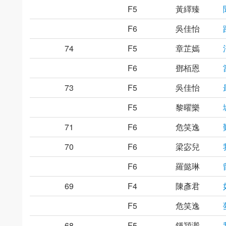
F5
黃繹臻
F6
吳佳怡
74
F5
章芷嫣
F6
鄧栢恩
73
F5
吳佳怡
F5
黎曜樂
71
F6
危笑逸
70
F6
梁宓兒
F6
羅懿琳
69
F4
陳彥君
F5
危笑逸
68
F5
鍾潁溵