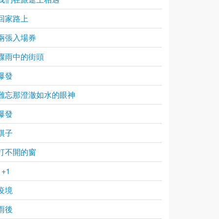
回家路上
兩張入場券
驟雨中的街頭
爆發
難忘那澄澈如水的眼神
爆發
棋子
打不開的窗
1+1
疫境
雨後