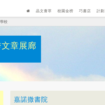
晶文薈萃
校園金榜
巧書店
計
學校
秀文章展廊
嘉諾撒書院