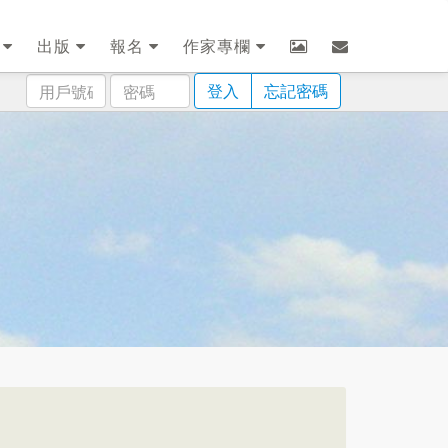
劃
出版
報名
作家專欄
用
密
登入
忘記密碼
戶
碼
號
碼