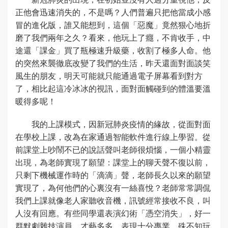
正他會迅速消失的，不是嗎？人們普遍只把他當成小感
冒的進化版，誰又能想到，這個「惡魔」竟然狠心地折
磨了我們兩年之久？看來，他玩上了癮，不肯收手，中
途還「課金」買了瓶極速升級藥，收割了極多人命。他
的突然來襲徹底改變了我們的生活，昨天還面對面談笑
風生的朋友，明天可能就只能通過電子屏幕看到對方
了，相比起這冷冰冰的視訊，面對面觸碰到的體溫要溫
暖得多呢！
我的上課模式，因新冠肺炎疫情的緣故，從面對面
在學校上課，改為在家通過智能軟件進行線上學習。從
前課堂上吵鬧不已的說話聲叫老師很煩惱，一個小精靈
出現，為老師實現了願望：課堂上的聊天聲不復以前，
只剩下機械運作時的「滴滴」聲，老師長久以來的願望
實現了，為何他們的心裏沒有一絲喜悅？老師常常調侃
我們上課就像老人家聽收音機，訊號經常接收不良，叫
人沒有回應。有些同學還表演幻術「憑空消失」，好一
群默劇雜技演員，才藝多多，表現十分專業，殊不知玩