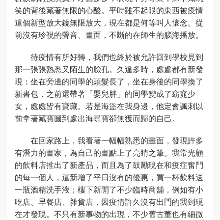
笑的背後藏著無限的心酸。平時雖不起眼的東西被疫情
這個新型放大鏡無限放大，現在都是何等叫人懷念。從
前沒有珍視的聲音、畫面，不斷的在師生的腦海播放。
待疫情有所好轉，我們也終於被允許回到學校見到
那一張張熟悉又陌生的臉孔。久違多時，處處都有新發
現：坐在旁邊的同學的頭髮長了，坐在身後的同學換了
新書包，之前還帶著「嬰兒胖」的同學變成了窈窕少
女，處處皆有寶藏。若是海盜在我身邊，他定會諷刺以
前拿著藏寶圖到處出海尋寶卻無獲而歸的自己。
在回家路上，我看著一幅幅熟悉的畫面，發現許多
有潛力的畫家，為自己的畫點上了亮睛之筆。我常光顧
的飲料店推出了新產品，而且為了鼓勵現在和疫症奮鬥
的每一個人，還新增了平日沒有的優惠，買一杯飲料送
一瓶酒精洗手液；樓下新開了不少臨時商舖，例如有小
吃店、早餐店、雜貨店，因疫情許久沒有出門的我到現
在才發現。不只有新事物的出現，不少舊古董也有細微