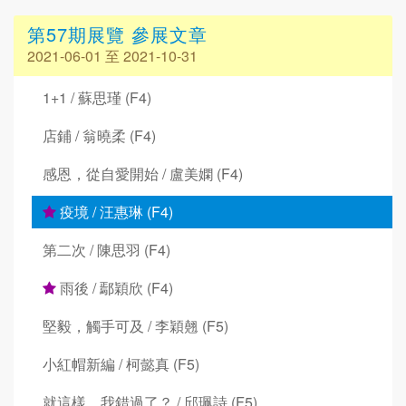
第57期展覽 參展文章
2021-06-01 至 2021-10-31
1+1 / 蘇思瑾 (F4)
店鋪 / 翁曉柔 (F4)
感恩，從自愛開始 / 盧美嫻 (F4)
疫境 / 汪惠琳 (F4)
第二次 / 陳思羽 (F4)
雨後 / 鄢穎欣 (F4)
堅毅，觸手可及 / 李穎翹 (F5)
小紅帽新編 / 柯懿真 (F5)
就這樣，我錯過了？ / 邱珮詩 (F5)