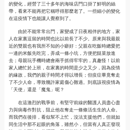
的變化，經營了三十多年的海味店門口掛了鮮明的絲
帶，看來不能再把它稱呼得那麼老了。一些細小的變化
在這疫情下也能讓人覺察到了。
由於不能常常出門，家變成了日夜相伴的地方，家
人在家裏逗留的時間也比以前長了不少。原來與我最親
近的雙親也有我所不知的小癖好：父親在吃飯時總愛把
一邊的米飯先吃完，弄成一條小坑，方便把餸菜放進
去；母親玩手機時總會兩手抓得牢牢的，真趣怪！以前
家人總忙於上班，在家裏的時間是少之又少，因為疫情
的緣故，我們的親子時間才得以增長；但疫症畢竟奪走
了不少人命，導致幾許家庭傷心難過。到底該視疫情為
「天使」還是「魔鬼」呢？
在這激烈的戰爭前，有堅守前線的醫護人員盡心盡
力與病毒作對抗，阻止他在奪走一條條活生生的人命。
而我們在後排，看似幫不上忙，沒法支援他們，但就如
同生活中那不起眼的角落，雖然小，但當有人真正發現