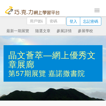
用
密
登入
忘記密碼
戶
碼
號
最新一期展覽
隨選文章
參展詳情
參展學校
碼
晶文薈萃—網上優秀文
章展廊
第57期展覽
嘉諾撒書院