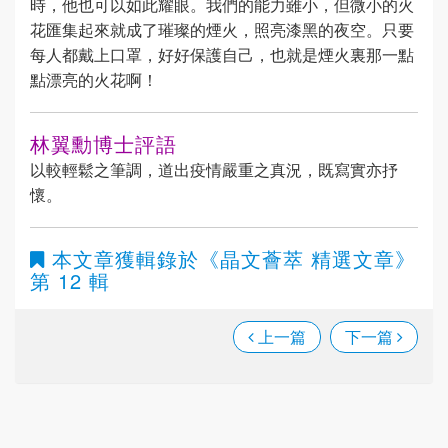
時，他也可以如此耀眼。我們的能力雖小，但微小的火
花匯集起來就成了璀璨的煙火，照亮漆黑的夜空。只要
每人都戴上口罩，好好保護自己，也就是煙火裏那一點
點漂亮的火花啊！
林翼勳博士評語
以較輕鬆之筆調，道出疫情嚴重之真況，既寫實亦抒
懷。
本文章獲輯錄於
《晶文薈萃 精選文章》
第 12 輯
上一篇
下一篇