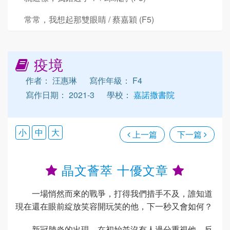
常常，我想起那雙眼睛 / 蔡嘉穎 (F5)
疫境
作者： 汪惠琳
寫作年級： F4
寫作日期： 2021-3
學校：
嘉諾撒書院
小
中
大
上一篇
下一篇
晶文薈萃 十優文章
一場悄然而來的戰爭，打得我們措手不及，誰知道
現在還在眼前綻放笑容開玩笑的他，下一秒又會如何？
新冠肺炎的出現，在初始並沒有人過分重視他，反