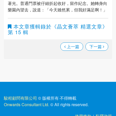
著光。普通門票被仔細折起收好，留作紀念。她轉身向
樂園內望去，說道：「今天雖然累，但我好滿足啊！」
本文章獲輯錄於
《晶文薈萃 精選文章》
第 15 輯
上一篇
下一篇
駿程顧問有限公司
© 版權所有
·
不得轉載
Onwards Consultant Ltd.
© All rights reserved.