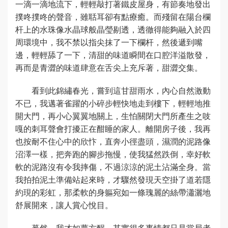
一滴一滴地流下，輕輕敲打著鐵皮屋身，有節奏地發出
撲咚撲咚的聲音，雖聒耳卻有點療癒。而殘留在陽台欄
杆上的水珠像水晶球般晶瑩剔透，透徹得能夠融入於四
周環境中，我不禁以指尖抹了一下欄杆，然後遞到嘴
邊，輕輕舔了一下，清甜的味道瞬間在口腔洋溢散發，
再而是青澀的味道肆意在舌尖上充斥著，甜澀交集。
看到此錦繡春光，嘗到這甘甜雨水，內心自然激動
不已，我邁著雀躍的小碎步輕快地走到樓下，輕輕地推
開大門，再小心翼翼地關上，生怕關閉大門所產生之吱
嘎的刺耳聲會打擾正在酣睡的家人。離開房子後，我再
也按耐不住心中的欣忭，直奔小徑盡頭，濕潤的泥路像
沼澤一樣，把奔跑的腳步拖慢，使我猛然跌倒，幸好軟
軟的泥路沒有令我摔傷，不過涼涼的泥土沾滿全身。當
我拍拍泥土準備站起來時，才驟然發現天空掛了道若隱
約現的彩虹，那柔軟的身軀宛如一條瑰麗的絲帶瀟灑地
舒展開來，讓人賞心悅目。
驀然，我才如夢方醒，其實很多事情都只是當局者