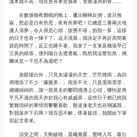
溫本就不高，現在更有寒意襲來，竟覺凜冽刺骨……
在數個徹夜難眠的晚上，屢次輾轉反側，達旦無
寐，想必是日有所思，夜有所夢吧！它總是三番兩次地
擾人清夢，令人很是心煩，疲憊不堪，掐指一算，這樣
的日子也有一陣子了。這天清晨，我決定不再於房間裏
蹉跎時間了，反正也睡不著。我拿了一支筆及幾張早已
泛黃的紙張，便到陽台去透透氣，既然我這麼煎熬，偶
爾休息一下也不為過吧？
放眼陽台外，只見灰濛濛的天空，茫茫煙雨，為四
周增添了不少「朦朧美」。雨並不大，只是霪雨霏霏，
纏纏綿綿的，讓一股莫名的鬱悶感湧上心頭，哪怕是再
平凡不過的雨天亦於我心有戚戚焉，這些日子都已經因
繁雜瑣碎的事情而鬱鬱寡歡，難道連老天也在嘲諷我，
對我落井下石嗎？我百思不解，懷著疑惑，我開始下筆
寫起文章來。
須臾之間，天剛破曉，晨曦漸露，鶯啼入耳，吸引