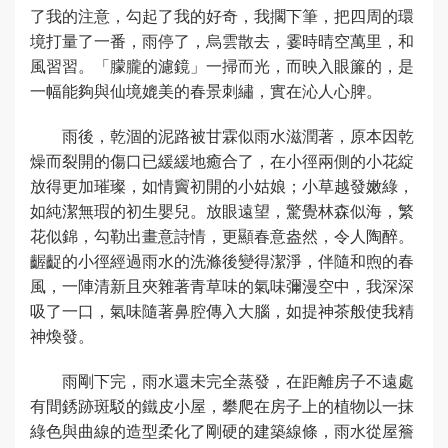
了我的注意，勾起了我的好奇，我擱下筆，把四周的環
境打量了一番，雨停了，烏雲散去，霎時晴空萬里，和
風習習。「朦朧的濾鏡」一掃而光，而映入眼簾的，是
一幅能夠與仙境媲美的春景刺繡，實在沁人心脾。
雨後，乾涸的泥路被甘霖似雨水滋潤著，原本因乾
燥而裂開的傷口已緩緩地癒合了，在小徑兩側的小花綻
放得更加璀璨，如情竇初開的小姑娘；小草越發嫩綠，
如純潔無瑕的初生嬰兒。放眼遠望，驚覺林森似海，繁
花似錦，勾勒出畫意詩情，更顯春意盎然，令人陶醉。
齷齪的小徑經過雨水的洗滌後變得潔淨，伴隨和煦的春
風，一陣清新且夾雜著青草味的氣味彌漫空中，我深深
吸了一口，氣味隨著鼻腔傳入大腦，如提神茶般使我精
神煥發。
雨剛下完，雨水還未完全蒸發，在距離房子不遠處
有間銹跡斑駁的鐵皮小屋，攀爬在房子上的植物以一抹
綠色與曲線的造型柔化了剛硬的建築線條，雨水從屋簷