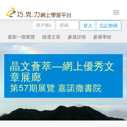
用
密
登入
忘記密碼
戶
碼
號
最新一期展覽
隨選文章
參展詳情
參展學校
碼
晶文薈萃—網上優秀文
章展廊
第57期展覽
嘉諾撒書院