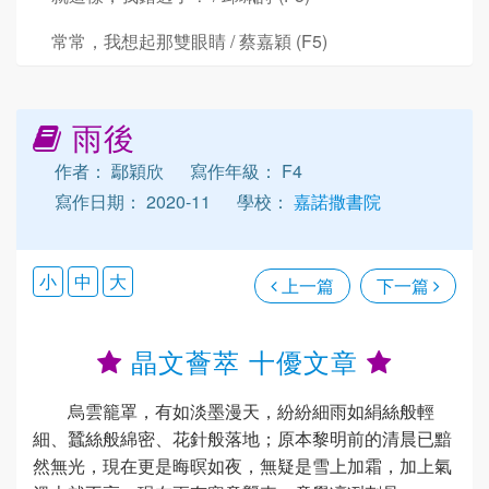
常常，我想起那雙眼睛 / 蔡嘉穎 (F5)
雨後
作者： 鄢穎欣
寫作年級： F4
寫作日期： 2020-11
學校：
嘉諾撒書院
小
中
大
上一篇
下一篇
晶文薈萃 十優文章
烏雲籠罩，有如淡墨漫天，紛紛細雨如絹絲般輕
細、蠶絲般綿密、花針般落地；原本黎明前的清晨已黯
然無光，現在更是晦暝如夜，無疑是雪上加霜，加上氣