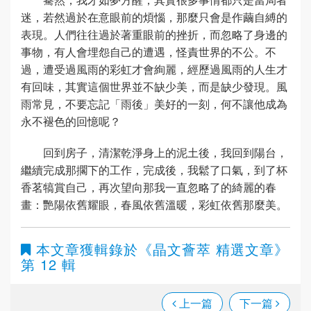
迷，若然過於在意眼前的煩惱，那麼只會是作繭自縛的
表現。人們往往過於著重眼前的挫折，而忽略了身邊的
事物，有人會埋怨自己的遭遇，怪責世界的不公。不
過，遭受過風雨的彩虹才會絢麗，經歷過風雨的人生才
有回味，其實這個世界並不缺少美，而是缺少發現。風
雨常見，不要忘記「雨後」美好的一刻，何不讓他成為
永不褪色的回憶呢？
回到房子，清潔乾淨身上的泥土後，我回到陽台，
繼續完成那擱下的工作，完成後，我鬆了口氣，到了杯
香茗犒賞自己，再次望向那我一直忽略了的綺麗的春
畫：艷陽依舊耀眼，春風依舊溫暖，彩虹依舊那麼美。
本文章獲輯錄於
《晶文薈萃 精選文章》
第 12 輯
上一篇
下一篇