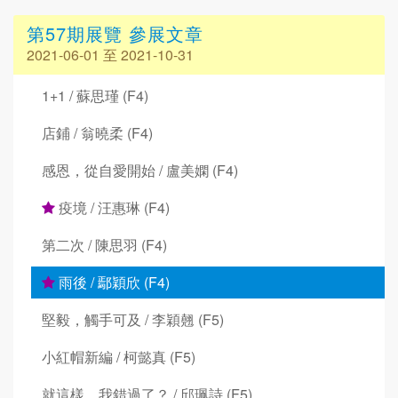
第57期展覽 參展文章
2021-06-01 至 2021-10-31
1+1 / 蘇思瑾 (F4)
店鋪 / 翁曉柔 (F4)
感恩，從自愛開始 / 盧美嫻 (F4)
疫境 / 汪惠琳 (F4)
第二次 / 陳思羽 (F4)
雨後 / 鄢穎欣 (F4)
堅毅，觸手可及 / 李穎翹 (F5)
小紅帽新編 / 柯懿真 (F5)
就這樣，我錯過了？ / 邱珮詩 (F5)