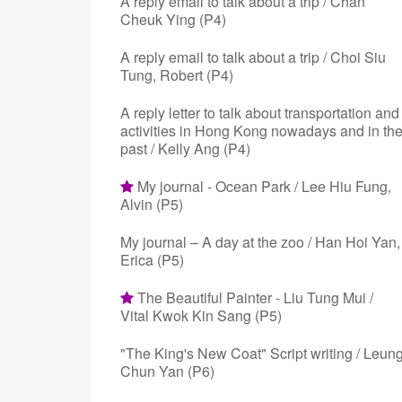
A reply email to talk about a trip / Chan
Cheuk Ying (P4)
A reply email to talk about a trip / Choi Siu
Tung, Robert (P4)
A reply letter to talk about transportation and
activities in Hong Kong nowadays and in th
past / Kelly Ang (P4)
My journal - Ocean Park / Lee Hiu Fung,
Alvin (P5)
My journal – A day at the zoo / Han Hoi Yan,
Erica (P5)
The Beautiful Painter - Liu Tung Mui /
Vital Kwok Kin Sang (P5)
"The King's New Coat" Script writing / Leun
Chun Yan (P6)