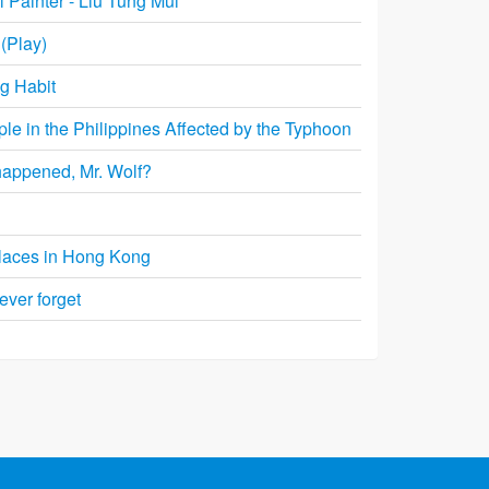
l Painter - Liu Tung Mui
(Play)
g Habit
le in the Philippines Affected by the Typhoon
happened, Mr. Wolf?
Places in Hong Kong
never forget