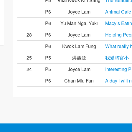
P5
Vital Kwok Kin Sang
The Beautifu
P6
Joyce Lam
Animal Café 
P6
Yu Man Nga, Yuki
Macy’s Eatin
28
P6
Joyce Lam
Helping Peop
P6
Kwok Lam Fung
What really 
25
P5
洪鑫源
我愛將官小
24
P5
Joyce Lam
Interesting 
P6
Chan Miu Fan
A day I will 