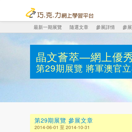
最新一期展覽
隨選文章
參展詳情
參展
晶文薈萃—網上優
第29期展覽
將軍澳官立
第29期展覽 參展文章
2014-06-01 至 2014-10-31