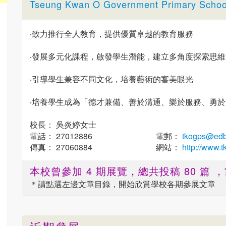
Tseung Kwan O Government Primary Schoo
‧致力推行全人教育，提供優質卓越的教育服務
‧發展多元化課程，啟發學生潛能，建立多角度探索思維
‧引導學生兼容不同文化，培養藝術的審美眼光
‧培養學生成為「德才兼備、善於溝通、樂於服務、勇
校長： 吳炎婷女士
電話： 27012886
電郵：
tkogps@edb
傳真： 27060884
網站：
http://www.t
本校曾參加 4 期展覽，總共投稿 80 篇
＊請點選
左邊
文章目錄，開始欣賞學校各期參展文章