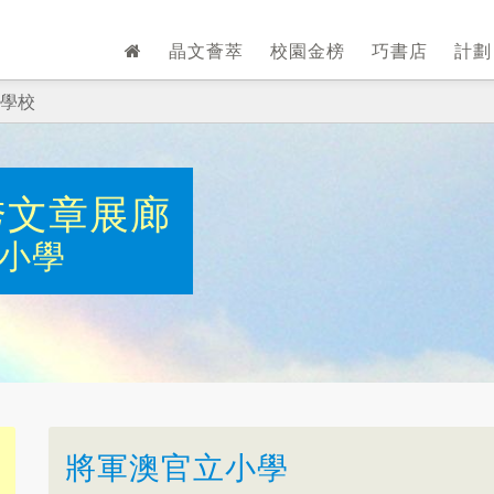
晶文薈萃
校園金榜
巧書店
計
學校
秀文章展廊
小學
將軍澳官立小學