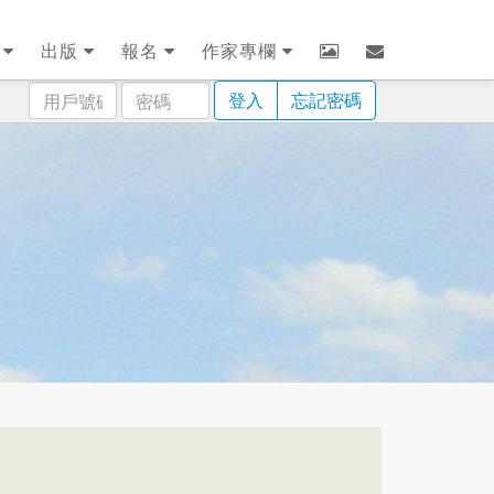
劃
出版
報名
作家專欄
用
密
登入
忘記密碼
戶
碼
號
碼