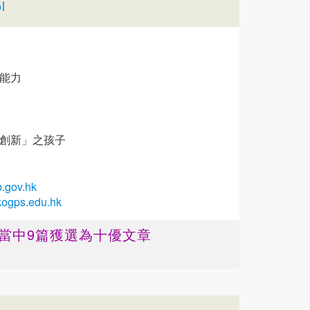
l
能力
於創新」之孩子
.gov.hk
kogps.edu.hk
 ，當中9篇獲選為十優文章